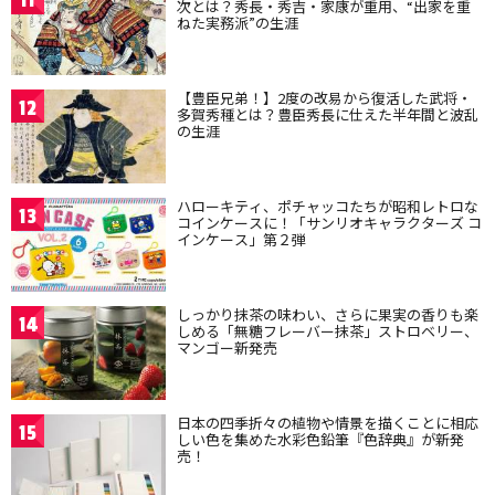
11
次とは？秀長・秀吉・家康が重用、“出家を重
ねた実務派”の生涯
【豊臣兄弟！】2度の改易から復活した武将・
12
多賀秀種とは？豊臣秀長に仕えた半年間と波乱
の生涯
ハローキティ、ポチャッコたちが昭和レトロな
13
コインケースに！「サンリオキャラクターズ コ
インケース」第２弾
しっかり抹茶の味わい、さらに果実の香りも楽
14
しめる「無糖フレーバー抹茶」ストロベリー、
マンゴー新発売
日本の四季折々の植物や情景を描くことに相応
15
しい色を集めた水彩色鉛筆『色辞典』が新発
売！