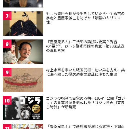
もしも豊臣秀長が長生きしていたら…？秀吉の
7
暴走と豊臣家滅亡を防げた「最強のカリスマ
性」
『豊臣兄弟！』三法師の誘拐は史実？秀吉
8
の“暴挙”、お市＆勝家再婚の真意…第30回放送
の真相考察
村上水軍を率いた戦国武将！幼い弟を支え、共
9
に海へ散った得居通幸の波乱に満ちた生涯
ゴジラの咆哮で目覚める朝…1954年公開『ゴジ
10
ラ』の貴重音源を搭載した「ゴジラ音声目覚ま
し時計」が新発売
『豊臣兄弟！』で萩原護が演じる武将・小堀正