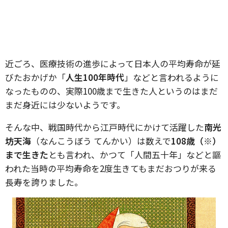
近ごろ、医療技術の進歩によって日本人の平均寿命が延
びたおかげか「
人生100年時代
」などと言われるように
なったものの、実際100歳まで生きた人というのはまだ
まだ身近には少ないようです。
そんな中、戦国時代から江戸時代にかけて活躍した
南光
坊天海
（なんこうぼう てんかい）は数えで
108歳（※）
まで生きた
とも言われ、かつて「人間五十年」などと謳
われた当時の平均寿命を2度生きてもまだおつりが来る
長寿を誇りました。