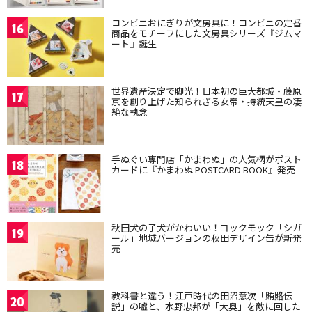
コンビニおにぎりが文房具に！コンビニの定番
16
商品をモチーフにした文房具シリーズ『ジムマ
ート』誕生
世界遺産決定で脚光！日本初の巨大都城・藤原
17
京を創り上げた知られざる女帝・持統天皇の凄
絶な執念
手ぬぐい専門店「かまわぬ」の人気柄がポスト
18
カードに『かまわぬ POSTCARD BOOK』発売
秋田犬の子犬がかわいい！ヨックモック「シガ
19
ール」地域バージョンの秋田デザイン缶が新発
売
教科書と違う！江戸時代の田沼意次「賄賂伝
20
説」の嘘と、水野忠邦が「大奥」を敵に回した