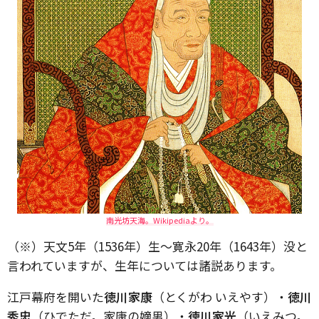
南光坊天海。Wikipediaより。
（※）天文5年（1536年）生～寛永20年（1643年）没と
言われていますが、生年については諸説あります。
江戸幕府を開いた
徳川家康
（とくがわ いえやす）・
徳川
秀忠
（ひでただ。家康の嫡男）・
徳川家光
（いえみつ。