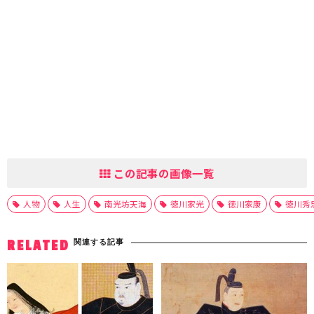
この記事の画像一覧
人物
人生
南光坊天海
徳川家光
徳川家康
徳川秀
関連する記事
RELATED