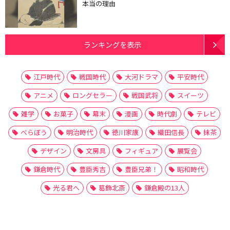
本当の理由
ランキングを表示
江戸時代
戦国時代
大河ドラマ
平安時代
アニメ
ロングセラー
戦国武将
スイーツ
雑学
お菓子
幕末
漫画
時代劇
テレビ
べらぼう
明治時代
徳川家康
織田信長
抹茶
デザイン
文房具
フィギュア
展覧会
鎌倉時代
豊臣秀吉
豊臣兄弟！
昭和時代
光る君へ
葛飾北斎
鎌倉殿の13人