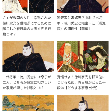
さすが戦国の女性！冷遇された
恐妻家と嫉妬妻？ 徳川２代将
徳川家光を世継ぎにするために
軍・徳川秀忠と継室・江（崇源
起こした春日局の大胆すぎる行
院）の関係性【前編】
動とは？
二代将軍・徳川秀忠には息子が
覚悟せよ！徳川家光を将軍位に
二人、どちらが将軍に相応しい
つけるため、春日局がとった手
か家康が課した試験とは？
段は【どうする家康 外伝】