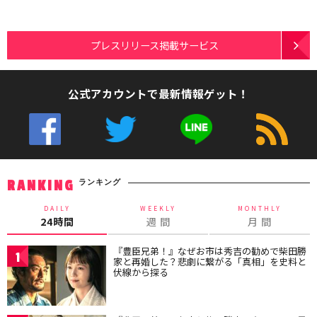
プレスリリース掲載サービス
公式アカウントで最新情報ゲット！
ランキング
RANKING
DAILY
WEEKLY
MONTHLY
24時間
週 間
月 間
『豊臣兄弟！』なぜお市は秀吉の勧めで柴田勝
1
家と再婚した？悲劇に繋がる「真相」を史料と
伏線から探る