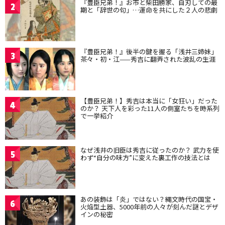
『豊臣兄弟！』お市と柴田勝家、自刃しての最
2
期と「辞世の句」…運命を共にした２人の悲劇
『豊臣兄弟！』後半の鍵を握る「浅井三姉妹」
3
茶々・初・江——秀吉に翻弄された波乱の生涯
【豊臣兄弟！】秀吉は本当に「女狂い」だった
4
のか？ 天下人を彩った11人の側室たちを時系列
で一挙紹介
なぜ浅井の旧臣は秀吉に従ったのか？ 武力を使
5
わず“自分の味方”に変えた裏工作の技法とは
あの装飾は「炎」ではない？縄文時代の国宝・
6
火焔型土器、5000年前の人々が刻んだ謎とデザ
インの秘密