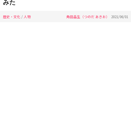
みた
歴史・文化
/
人物
角田晶生（つのだ あきお）
2021/06/01