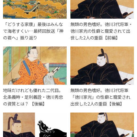
「どうする家康」最後はみんな
無類の男色嗜好。徳川3代将軍・
で海老すくい…最終回放送「神
徳川家光の性癖と寵愛されて出
の君へ」振り返り
世した2人の重臣【前編】
地味だけれども優れた二代目。
無類の男色嗜好。徳川3代将軍
北条義時・足利義詮・徳川秀忠
「徳川家光」の性癖と寵愛され
の資質とは？ 【後編】
出世した2人の重臣【後編】