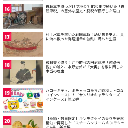
自転車を持つだけで税金？ 昭和まで続いた「自
16
転車税」の意外な歴史と脱税が横行した理由
村上水軍を率いた戦国武将！幼い弟を支え、共
17
に海へ散った得居通幸の波乱に満ちた生涯
教科書と違う！江戸時代の田沼意次「賄賂伝
18
説」の嘘と、水野忠邦が「大奥」を敵に回した
本当の理由
ハローキティ、ポチャッコたちが昭和レトロな
19
コインケースに！「サンリオキャラクターズ コ
インケース」第２弾
【季節・数量限定】キンモクセイの香りを天然
20
精油で再現した「スチームクリーム キンモクセ
イ&茶」新登場