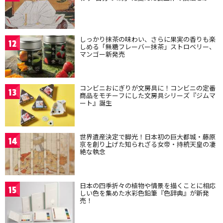
しっかり抹茶の味わい、さらに果実の香りも楽
12
しめる「無糖フレーバー抹茶」ストロベリー、
マンゴー新発売
コンビニおにぎりが文房具に！コンビニの定番
13
商品をモチーフにした文房具シリーズ『ジムマ
ート』誕生
世界遺産決定で脚光！日本初の巨大都城・藤原
14
京を創り上げた知られざる女帝・持統天皇の凄
絶な執念
日本の四季折々の植物や情景を描くことに相応
15
しい色を集めた水彩色鉛筆『色辞典』が新発
売！