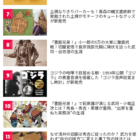
土偶なりきりパーカーも！青森の縄文遺跡群で
7
発掘された土偶がモチーフのキュートなグッズ
が新発売
『豊臣兄弟！』小一郎の5万の大軍に徹底抗
8
戦！切腹覚悟で長宗我部元親に降伏を迫った武
将・谷忠澄の生涯
ゴジラの咆哮で目覚める朝…1954年公開『ゴジ
9
ラ』の貴重音源を搭載した「ゴジラ音声目覚ま
し時計」が新発売
『豊臣兄弟！』で萩原護が演じる武将・小堀正
10
次とは？秀長・秀吉・家康が重用、“出家を重
ねた実務派”の生涯
なぜ浅井の旧臣は秀吉に従ったのか？ 武力を使
11
わず“自分の味方”に変えた裏工作の技法とは