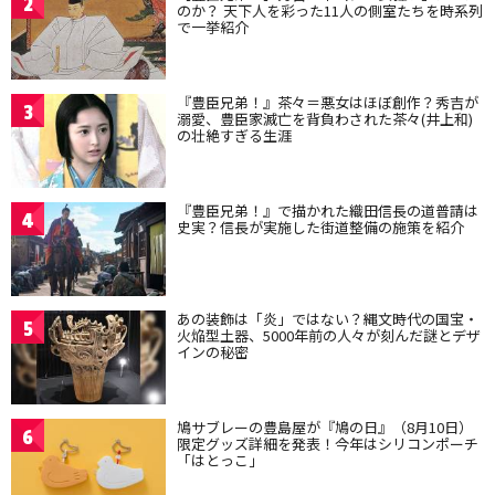
2
のか？ 天下人を彩った11人の側室たちを時系列
で一挙紹介
『豊臣兄弟！』茶々＝悪女はほぼ創作？秀吉が
3
溺愛、豊臣家滅亡を背負わされた茶々(井上和)
の壮絶すぎる生涯
『豊臣兄弟！』で描かれた織田信長の道普請は
4
史実？信長が実施した街道整備の施策を紹介
あの装飾は「炎」ではない？縄文時代の国宝・
5
火焔型土器、5000年前の人々が刻んだ謎とデザ
インの秘密
鳩サブレーの豊島屋が『鳩の日』（8月10日）
6
限定グッズ詳細を発表！今年はシリコンポーチ
「はとっこ」