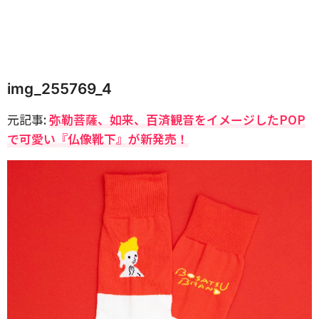
img_255769_4
元記事:
弥勒菩薩、如来、百済観音をイメージしたPOP
で可愛い『仏像靴下』が新発売！