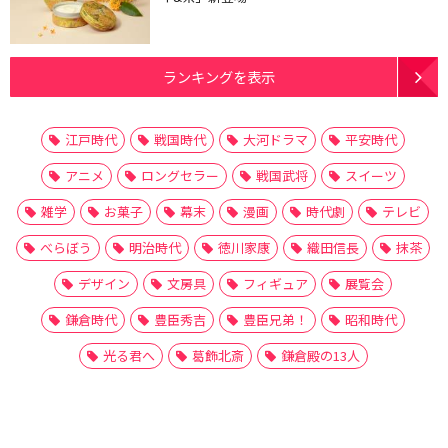
ランキングを表示
江戸時代
戦国時代
大河ドラマ
平安時代
アニメ
ロングセラー
戦国武将
スイーツ
雑学
お菓子
幕末
漫画
時代劇
テレビ
べらぼう
明治時代
徳川家康
織田信長
抹茶
デザイン
文房具
フィギュア
展覧会
鎌倉時代
豊臣秀吉
豊臣兄弟！
昭和時代
光る君へ
葛飾北斎
鎌倉殿の13人