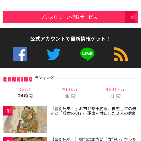
プレスリリース掲載サービス
公式アカウントで最新情報ゲット！
ランキング
RANKING
DAILY
WEEKLY
MONTHLY
24時間
週 間
月 間
『豊臣兄弟！』お市と柴田勝家、自刃しての最
1
期と「辞世の句」…運命を共にした２人の悲劇
【豊臣兄弟！】秀吉は本当に「女狂い」だった