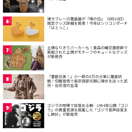
鳩サブレーの豊島屋が『鳩の日』（8月10日）
6
限定グッズ詳細を発表！今年はシリコンポーチ
「はとっこ」
土偶なりきりパーカーも！青森の縄文遺跡群で
7
発掘された土偶がモチーフのキュートなグッズ
が新発売
『豊臣兄弟！』小一郎の5万の大軍に徹底抗
8
戦！切腹覚悟で長宗我部元親に降伏を迫った武
将・谷忠澄の生涯
ゴジラの咆哮で目覚める朝…1954年公開『ゴジ
9
ラ』の貴重音源を搭載した「ゴジラ音声目覚ま
し時計」が新発売