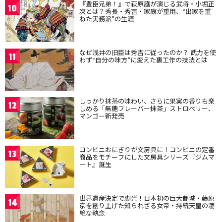
『豊臣兄弟！』で萩原護が演じる武将・小堀正
10
次とは？秀長・秀吉・家康が重用、“出家を重
ねた実務派”の生涯
なぜ浅井の旧臣は秀吉に従ったのか？ 武力を使
11
わず“自分の味方”に変えた裏工作の技法とは
しっかり抹茶の味わい、さらに果実の香りも楽
12
しめる「無糖フレーバー抹茶」ストロベリー、
マンゴー新発売
コンビニおにぎりが文房具に！コンビニの定番
13
商品をモチーフにした文房具シリーズ『ジムマ
ート』誕生
世界遺産決定で脚光！日本初の巨大都城・藤原
14
京を創り上げた知られざる女帝・持統天皇の凄
絶な執念