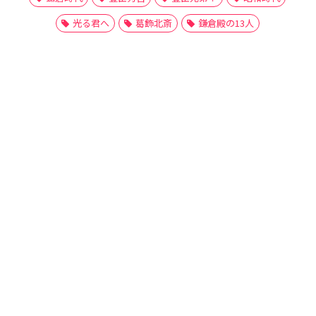
光る君へ
葛飾北斎
鎌倉殿の13人