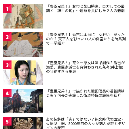
『豊臣兄弟！』お市と柴田勝家、自刃しての最
1
期と「辞世の句」…運命を共にした２人の悲劇
【豊臣兄弟！】秀吉は本当に「女狂い」だった
2
のか？ 天下人を彩った11人の側室たちを時系列
で一挙紹介
『豊臣兄弟！』茶々＝悪女はほぼ創作？秀吉が
3
溺愛、豊臣家滅亡を背負わされた茶々(井上和)
の壮絶すぎる生涯
『豊臣兄弟！』で描かれた織田信長の道普請は
4
史実？信長が実施した街道整備の施策を紹介
あの装飾は「炎」ではない？縄文時代の国宝・
5
火焔型土器、5000年前の人々が刻んだ謎とデザ
インの秘密