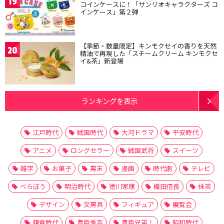
19
コインケースに！「サンリオキャラクターズ コ
インケース」第２弾
【季節・数量限定】キンモクセイの香りを天然
20
精油で再現した「スチームクリーム キンモクセ
イ&茶」新登場
ランキングを表示
江戸時代
戦国時代
大河ドラマ
平安時代
アニメ
ロングセラー
戦国武将
スイーツ
雑学
お菓子
幕末
漫画
時代劇
テレビ
べらぼう
明治時代
徳川家康
織田信長
抹茶
デザイン
文房具
フィギュア
展覧会
鎌倉時代
豊臣秀吉
豊臣兄弟！
昭和時代