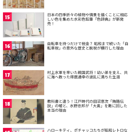
日本の四季折々の植物や情景を描くことに相応
15
しい色を集めた水彩色鉛筆『色辞典』が新発
売！
自転車を持つだけで税金？ 昭和まで続いた「自
16
転車税」の意外な歴史と脱税が横行した理由
村上水軍を率いた戦国武将！幼い弟を支え、共
17
に海へ散った得居通幸の波乱に満ちた生涯
教科書と違う！江戸時代の田沼意次「賄賂伝
18
説」の嘘と、水野忠邦が「大奥」を敵に回した
本当の理由
ハローキティ、ポチャッコたちが昭和レトロな