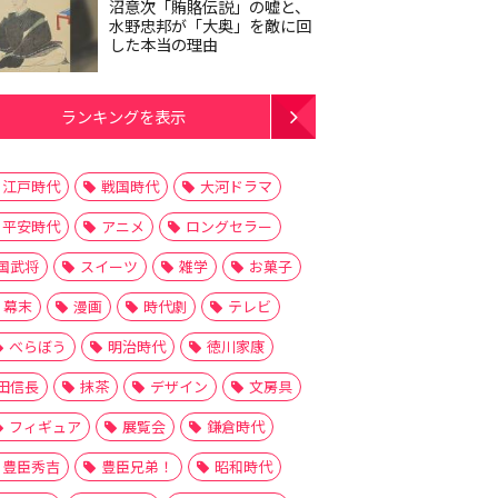
沼意次「賄賂伝説」の嘘と、
水野忠邦が「大奥」を敵に回
した本当の理由
ランキングを表示
江戸時代
戦国時代
大河ドラマ
平安時代
アニメ
ロングセラー
国武将
スイーツ
雑学
お菓子
幕末
漫画
時代劇
テレビ
べらぼう
明治時代
徳川家康
田信長
抹茶
デザイン
文房具
フィギュア
展覧会
鎌倉時代
豊臣秀吉
豊臣兄弟！
昭和時代