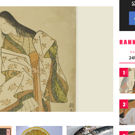
RAN
DA
2
1
2