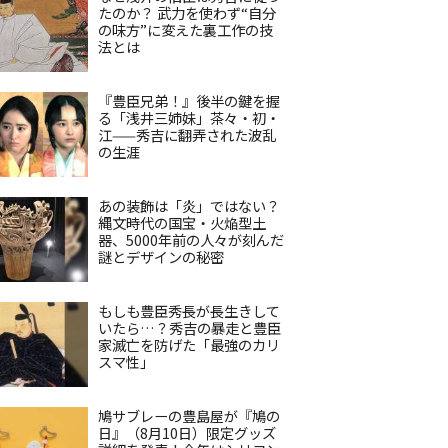
たのか？ 武力を使わず“自分
の味方”に変えた裏工作の技
法とは
『豊臣兄弟！』後半の鍵を握
る「浅井三姉妹」茶々・初・
江——秀吉に翻弄された波乱
の生涯
あの装飾は「炎」ではない？
縄文時代の国宝・火焔型土
器、5000年前の人々が刻んだ
謎とデザインの秘密
もしも豊臣秀長が長生きして
いたら…？秀吉の暴走と豊臣
家滅亡を防げた「最強のカリ
スマ性」
鳩サブレーの豊島屋が『鳩の
日』（8月10日）限定グッズ