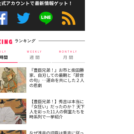
公式アカウントで最新情報ゲット！
ランキング
KING
ILY
WEEKLY
MONTHLY
4時間
週 間
月 間
『豊臣兄弟！』お市と柴田勝
家、自刃しての最期と「辞世
の句」…運命を共にした２人
の悲劇
【豊臣兄弟！】秀吉は本当に
「女狂い」だったのか？ 天下
人を彩った11人の側室たちを
時系列で一挙紹介
なぜ浅井の旧臣は秀吉に従っ