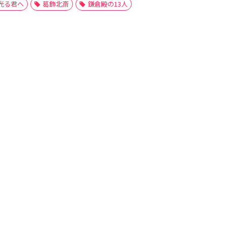
光る君へ
葛飾北斎
鎌倉殿の13人