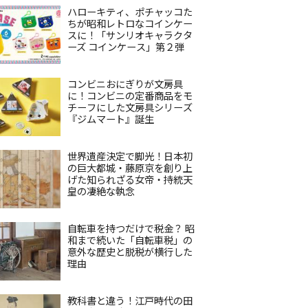
ハローキティ、ポチャッコた
ちが昭和レトロなコインケー
スに！「サンリオキャラクタ
ーズ コインケース」第２弾
コンビニおにぎりが文房具
に！コンビニの定番商品をモ
チーフにした文房具シリーズ
『ジムマート』誕生
世界遺産決定で脚光！日本初
の巨大都城・藤原京を創り上
げた知られざる女帝・持統天
皇の凄絶な執念
自転車を持つだけで税金？ 昭
和まで続いた「自転車税」の
意外な歴史と脱税が横行した
理由
教科書と違う！江戸時代の田