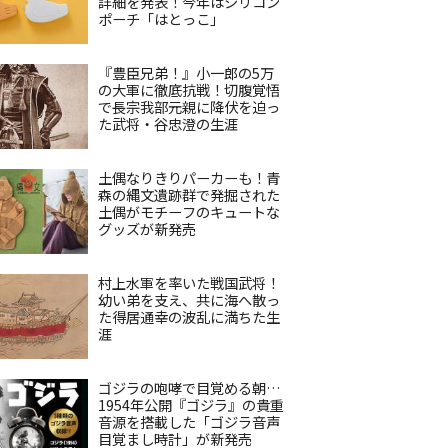
詳細を発表！今年はシリコン
ポーチ「はとっこ」
『豊臣兄弟！』小一郎の5万
の大軍に徹底抗戦！切腹覚悟
で長宗我部元親に降伏を迫っ
た武将・谷忠澄の生涯
土偶なりきりパーカーも！青
森の縄文遺跡群で発掘された
土偶がモチーフのキュートな
グッズが新発売
村上水軍を率いた戦国武将！
幼い弟を支え、共に海へ散っ
た得居通幸の波乱に満ちた生
涯
ゴジラの咆哮で目覚める朝…
1954年公開『ゴジラ』の貴重
音源を搭載した「ゴジラ音声
目覚まし時計」が新発売