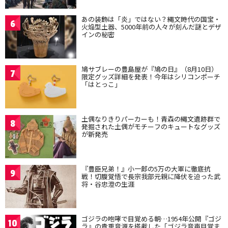
あの装飾は「炎」ではない？縄文時代の国宝・
6
火焔型土器、5000年前の人々が刻んだ謎とデザ
インの秘密
鳩サブレーの豊島屋が『鳩の日』（8月10日）
7
限定グッズ詳細を発表！今年はシリコンポーチ
「はとっこ」
土偶なりきりパーカーも！青森の縄文遺跡群で
8
発掘された土偶がモチーフのキュートなグッズ
が新発売
『豊臣兄弟！』小一郎の5万の大軍に徹底抗
9
戦！切腹覚悟で長宗我部元親に降伏を迫った武
将・谷忠澄の生涯
ゴジラの咆哮で目覚める朝…1954年公開『ゴジ
10
ラ』の貴重音源を搭載した「ゴジラ音声目覚ま