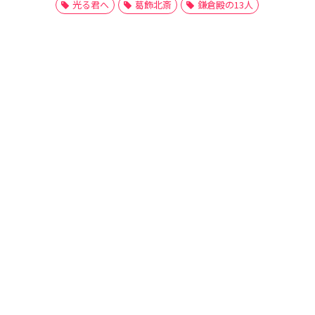
光る君へ
葛飾北斎
鎌倉殿の13人