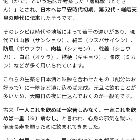
佗（か だ）という名医が考案した「屠蘇散（とそさ
ん）」とされ、
日本へは平安時代初期、第52代・嵯峨天
皇の時代に伝来
したそうです。
そのレシピは時代や地域によって若干の違いがあり、現
代では
山椒
（サンショウ）、
細辛
（ウスバサイシン）、
防風
（ボウフウ）、
肉桂
（シナモン）、
乾姜
（ショウ
ガ）、
白朮
（オケラ）、
桔梗
（キキョウ）、陳皮（ミカ
ン）などが多く用いられています。
これらの生薬を日本酒と味醂を合わせたもの（配分はお
好みで）に一晩ほど漬け込めば完成。元旦に飲むことが
多いため、大晦日の夜に仕込んでおくのが一般的です。
古来「
一人これを飲めば一家苦しみなく、一家これを飲
めば一里（※）病なし
」と言われ、心身の邪気を祓い、
健康長寿を願うために飲まれてきました。