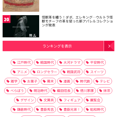
怪獣革を纏う！ダダ、エレキング…ウルトラ怪
20
獣モチーフの革を使った新アパレルコレクショ
ンが発表
ランキングを表示
江戸時代
戦国時代
大河ドラマ
平安時代
アニメ
ロングセラー
戦国武将
スイーツ
雑学
お菓子
幕末
漫画
時代劇
テレビ
べらぼう
明治時代
織田信長
徳川家康
抹茶
デザイン
文房具
フィギュア
展覧会
鎌倉時代
豊臣秀吉
豊臣兄弟！
昭和時代