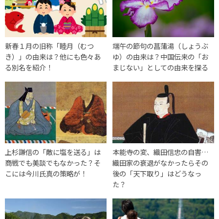
新春１月の旧称「睦月（むつ
端午の節句の菖蒲湯（しょうぶ
き）」の由来は？他にも色々あ
ゆ）の由来は？中国伝来の「お
る別名を紹介！
まじない」としての由来を探る
上杉謙信の「敵に塩を送る」は
本能寺の変、織田信忠の自害…
商戦でも美談でもなかった？そ
織田家の衰退がなかったらその
こには今川氏真の策略が！
後の「天下取り」はどうなっ
た？