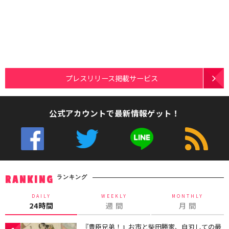
プレスリリース掲載サービス
公式アカウントで最新情報ゲット！
ランキング
RANKING
DAILY
WEEKLY
MONTHLY
24時間
週 間
月 間
『豊臣兄弟！』お市と柴田勝家、自刃しての最