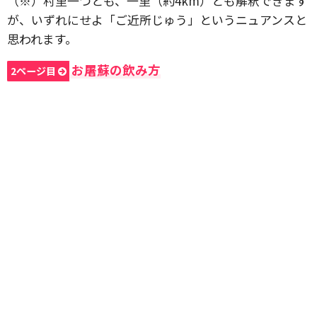
（※）村里一つとも、一里（約4km）とも解釈できます
が、いずれにせよ「ご近所じゅう」というニュアンスと
思われます。
お屠蘇の飲み方
2ページ目