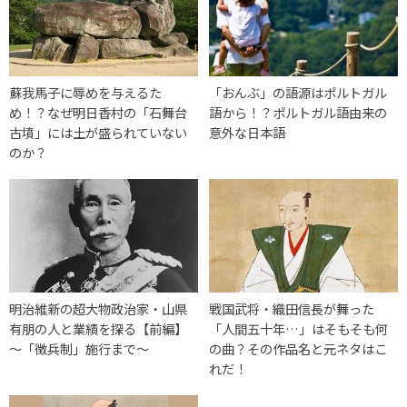
蘇我馬子に辱めを与えるた
「おんぶ」の語源はポルトガル
め！？なぜ明日香村の「石舞台
語から！？ポルトガル語由来の
古墳」には土が盛られていない
意外な日本語
のか？
明治維新の超大物政治家・山県
戦国武将・織田信長が舞った
有朋の人と業績を探る【前編】
「人間五十年…」はそもそも何
～「徴兵制」施行まで～
の曲？その作品名と元ネタはこ
れだ！