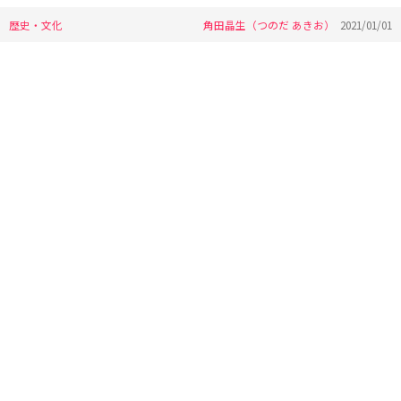
歴史・文化
角田晶生（つのだ あきお）
2021/01/01