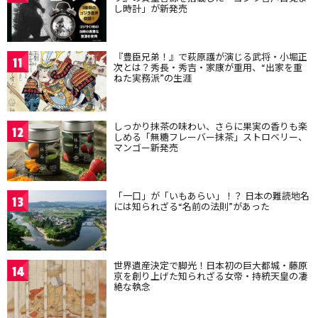
し時計」が新発売
『豊臣兄弟！』で萩原護が演じる武将・小堀正
11
次とは？秀長・秀吉・家康が重用、“出家を重
ねた実務派”の生涯
しっかり抹茶の味わい、さらに果実の香りも楽
12
しめる「無糖フレーバー抹茶」ストロベリー、
マンゴー新発売
「一口」が「いもあらい」！？ 日本の難読地名
13
には知られざる“名前の法則”があった
世界遺産決定で脚光！日本初の巨大都城・藤原
14
京を創り上げた知られざる女帝・持統天皇の凄
絶な執念