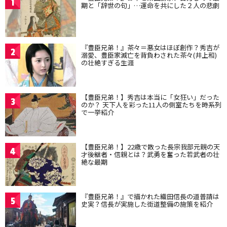
1
期と「辞世の句」…運命を共にした２人の悲劇
『豊臣兄弟！』茶々＝悪女はほぼ創作？秀吉が
2
溺愛、豊臣家滅亡を背負わされた茶々(井上和)
の壮絶すぎる生涯
【豊臣兄弟！】秀吉は本当に「女狂い」だった
3
のか？ 天下人を彩った11人の側室たちを時系列
で一挙紹介
【豊臣兄弟！】22歳で散った長宗我部元親の天
4
才後継者・信親とは？武勇を奮った若武者の壮
絶な最期
『豊臣兄弟！』で描かれた織田信長の道普請は
5
史実？信長が実施した街道整備の施策を紹介