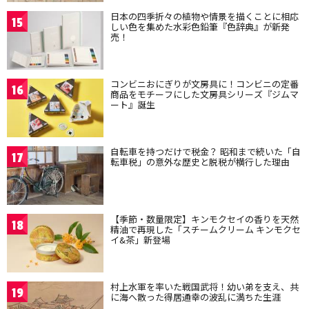
日本の四季折々の植物や情景を描くことに相応
15
しい色を集めた水彩色鉛筆『色辞典』が新発
売！
コンビニおにぎりが文房具に！コンビニの定番
16
商品をモチーフにした文房具シリーズ『ジムマ
ート』誕生
自転車を持つだけで税金？ 昭和まで続いた「自
17
転車税」の意外な歴史と脱税が横行した理由
【季節・数量限定】キンモクセイの香りを天然
18
精油で再現した「スチームクリーム キンモクセ
イ&茶」新登場
村上水軍を率いた戦国武将！幼い弟を支え、共
19
に海へ散った得居通幸の波乱に満ちた生涯