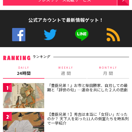
公式アカウントで最新情報ゲット！
ランキング
RANKING
DAILY
WEEKLY
MONTHLY
24時間
週 間
月 間
『豊臣兄弟！』お市と柴田勝家、自刃しての最
1
期と「辞世の句」…運命を共にした２人の悲劇
【豊臣兄弟！】秀吉は本当に「女狂い」だった
2
のか？ 天下人を彩った11人の側室たちを時系列
で一挙紹介