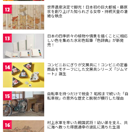
世界遺産決定で脚光！日本初の巨大都城・藤原
12
京を創り上げた知られざる女帝・持統天皇の凄
絶な執念
日本の四季折々の植物や情景を描くことに相応
13
しい色を集めた水彩色鉛筆『色辞典』が新発
売！
コンビニおにぎりが文房具に！コンビニの定番
14
商品をモチーフにした文房具シリーズ『ジムマ
ート』誕生
自転車を持つだけで税金？ 昭和まで続いた「自
15
転車税」の意外な歴史と脱税が横行した理由
村上水軍を率いた戦国武将！幼い弟を支え、共
16
に海へ散った得居通幸の波乱に満ちた生涯