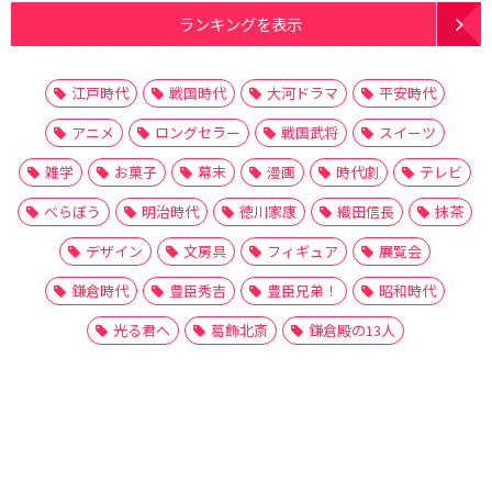
ランキングを表示
江戸時代
戦国時代
大河ドラマ
平安時代
アニメ
ロングセラー
戦国武将
スイーツ
雑学
お菓子
幕末
漫画
時代劇
テレビ
べらぼう
明治時代
徳川家康
織田信長
抹茶
デザイン
文房具
フィギュア
展覧会
鎌倉時代
豊臣秀吉
豊臣兄弟！
昭和時代
光る君へ
葛飾北斎
鎌倉殿の13人