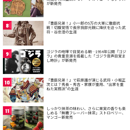
が新発売
『豊臣兄弟！』小一郎の5万の大軍に徹底抗
8
戦！切腹覚悟で長宗我部元親に降伏を迫った武
将・谷忠澄の生涯
ゴジラの咆哮で目覚める朝…1954年公開『ゴジ
9
ラ』の貴重音源を搭載した「ゴジラ音声目覚ま
し時計」が新発売
『豊臣兄弟！』で萩原護が演じる武将・小堀正
10
次とは？秀長・秀吉・家康が重用、“出家を重
ねた実務派”の生涯
しっかり抹茶の味わい、さらに果実の香りも楽
11
しめる「無糖フレーバー抹茶」ストロベリー、
マンゴー新発売