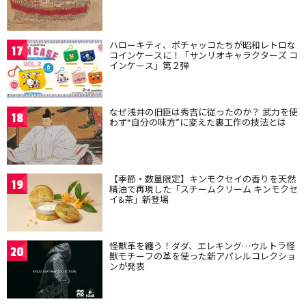
ハローキティ、ポチャッコたちが昭和レトロな
17
コインケースに！「サンリオキャラクターズ コ
インケース」第２弾
なぜ浅井の旧臣は秀吉に従ったのか？ 武力を使
18
わず“自分の味方”に変えた裏工作の技法とは
【季節・数量限定】キンモクセイの香りを天然
19
精油で再現した「スチームクリーム キンモクセ
イ&茶」新登場
怪獣革を纏う！ダダ、エレキング…ウルトラ怪
20
獣モチーフの革を使った新アパレルコレクショ
ンが発表