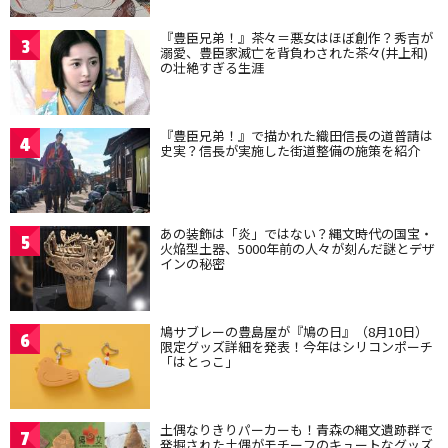
『豊臣兄弟！』茶々＝悪女はほぼ創作？秀吉が
3
溺愛、豊臣家滅亡を背負わされた茶々(井上和)
の壮絶すぎる生涯
『豊臣兄弟！』で描かれた織田信長の道普請は
4
史実？信長が実施した街道整備の施策を紹介
あの装飾は「炎」ではない？縄文時代の国宝・
5
火焔型土器、5000年前の人々が刻んだ謎とデザ
インの秘密
鳩サブレーの豊島屋が『鳩の日』（8月10日）
6
限定グッズ詳細を発表！今年はシリコンポーチ
「はとっこ」
土偶なりきりパーカーも！青森の縄文遺跡群で
7
発掘された土偶がモチーフのキュートなグッズ