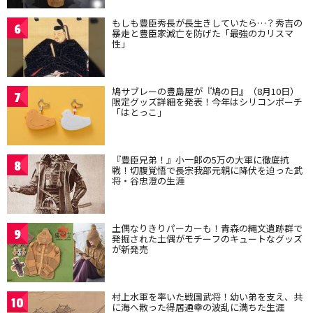
もしも豊臣秀長が長生きしていたら…？秀吉の
6
暴走と豊臣家滅亡を防げた「最強のカリスマ
性」
鳩サブレーの豊島屋が『鳩の日』（8月10日）
7
限定グッズ詳細を発表！今年はシリコンポーチ
「はとっこ」
『豊臣兄弟！』小一郎の5万の大軍に徹底抗
8
戦！切腹覚悟で長宗我部元親に降伏を迫った武
将・谷忠澄の生涯
土偶なりきりパーカーも！青森の縄文遺跡群で
9
発掘された土偶がモチーフのキュートなグッズ
が新発売
村上水軍を率いた戦国武将！幼い弟を支え、共
10
に海へ散った得居通幸の波乱に満ちた生涯