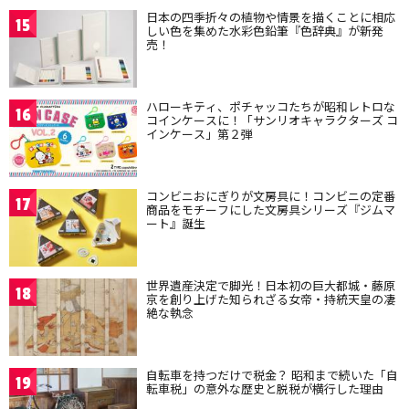
日本の四季折々の植物や情景を描くことに相応
15
しい色を集めた水彩色鉛筆『色辞典』が新発
売！
ハローキティ、ポチャッコたちが昭和レトロな
16
コインケースに！「サンリオキャラクターズ コ
インケース」第２弾
コンビニおにぎりが文房具に！コンビニの定番
17
商品をモチーフにした文房具シリーズ『ジムマ
ート』誕生
世界遺産決定で脚光！日本初の巨大都城・藤原
18
京を創り上げた知られざる女帝・持統天皇の凄
絶な執念
自転車を持つだけで税金？ 昭和まで続いた「自
19
転車税」の意外な歴史と脱税が横行した理由