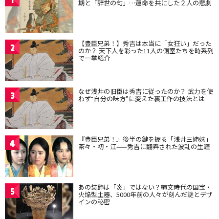
1
期と「辞世の句」…運命を共にした２人の悲劇
【豊臣兄弟！】秀吉は本当に「女狂い」だった
2
のか？ 天下人を彩った11人の側室たちを時系列
で一挙紹介
なぜ浅井の旧臣は秀吉に従ったのか？ 武力を使
3
わず“自分の味方”に変えた裏工作の技法とは
『豊臣兄弟！』後半の鍵を握る「浅井三姉妹」
4
茶々・初・江——秀吉に翻弄された波乱の生涯
あの装飾は「炎」ではない？縄文時代の国宝・
5
火焔型土器、5000年前の人々が刻んだ謎とデザ
インの秘密