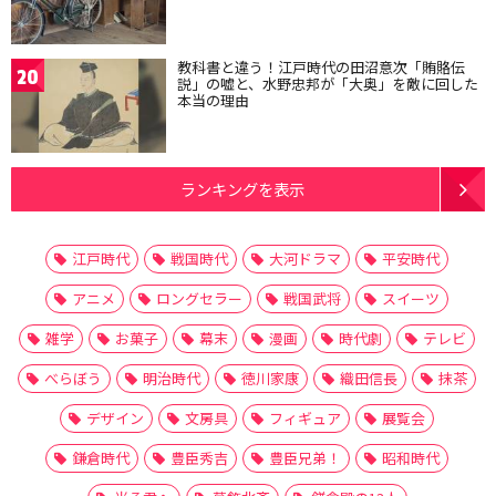
教科書と違う！江戸時代の田沼意次「賄賂伝
20
説」の嘘と、水野忠邦が「大奥」を敵に回した
本当の理由
ランキングを表示
江戸時代
戦国時代
大河ドラマ
平安時代
アニメ
ロングセラー
戦国武将
スイーツ
雑学
お菓子
幕末
漫画
時代劇
テレビ
べらぼう
明治時代
徳川家康
織田信長
抹茶
デザイン
文房具
フィギュア
展覧会
鎌倉時代
豊臣秀吉
豊臣兄弟！
昭和時代