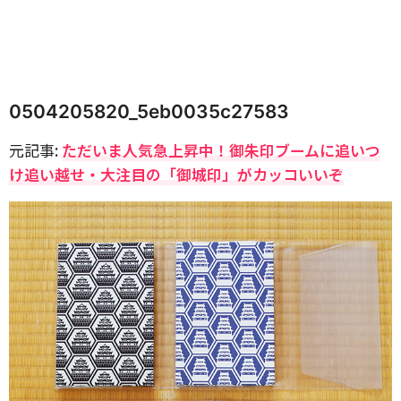
0504205820_5eb0035c27583
元記事:
ただいま人気急上昇中！御朱印ブームに追いつ
け追い越せ・大注目の「御城印」がカッコいいぞ