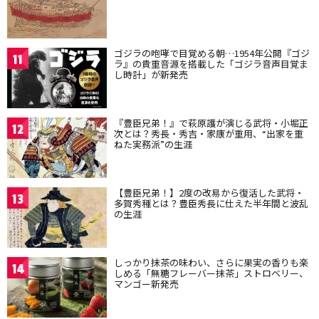
ゴジラの咆哮で目覚める朝…1954年公開『ゴジ
11
ラ』の貴重音源を搭載した「ゴジラ音声目覚ま
し時計」が新発売
『豊臣兄弟！』で萩原護が演じる武将・小堀正
12
次とは？秀長・秀吉・家康が重用、“出家を重
ねた実務派”の生涯
【豊臣兄弟！】2度の改易から復活した武将・
13
多賀秀種とは？豊臣秀長に仕えた半年間と波乱
の生涯
しっかり抹茶の味わい、さらに果実の香りも楽
14
しめる「無糖フレーバー抹茶」ストロベリー、
マンゴー新発売