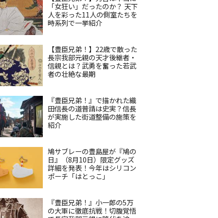
「女狂い」だったのか？ 天下
人を彩った11人の側室たちを
時系列で一挙紹介
【豊臣兄弟！】22歳で散った
長宗我部元親の天才後継者・
信親とは？武勇を奮った若武
者の壮絶な最期
『豊臣兄弟！』で描かれた織
田信長の道普請は史実？信長
が実施した街道整備の施策を
紹介
鳩サブレーの豊島屋が『鳩の
日』（8月10日）限定グッズ
詳細を発表！今年はシリコン
ポーチ「はとっこ」
『豊臣兄弟！』小一郎の5万
の大軍に徹底抗戦！切腹覚悟