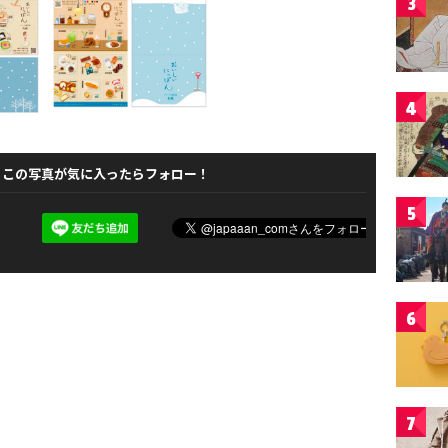
3
4
この写真が気に入ったらフォロー！
5
6
7