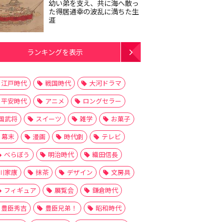
幼い弟を支え、共に海へ散っ
た得居通幸の波乱に満ちた生
涯
ランキングを表示
江戸時代
戦国時代
大河ドラマ
平安時代
アニメ
ロングセラー
国武将
スイーツ
雑学
お菓子
幕末
漫画
時代劇
テレビ
べらぼう
明治時代
織田信長
川家康
抹茶
デザイン
文房具
フィギュア
展覧会
鎌倉時代
豊臣秀吉
豊臣兄弟！
昭和時代