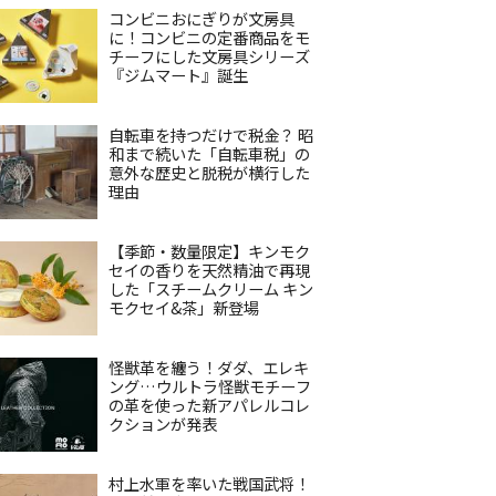
コンビニおにぎりが文房具
に！コンビニの定番商品をモ
チーフにした文房具シリーズ
『ジムマート』誕生
自転車を持つだけで税金？ 昭
和まで続いた「自転車税」の
意外な歴史と脱税が横行した
理由
【季節・数量限定】キンモク
セイの香りを天然精油で再現
した「スチームクリーム キン
モクセイ&茶」新登場
怪獣革を纏う！ダダ、エレキ
ング…ウルトラ怪獣モチーフ
の革を使った新アパレルコレ
クションが発表
村上水軍を率いた戦国武将！