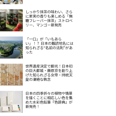
しっかり抹茶の味わい、さら
に果実の香りも楽しめる「無
糖フレーバー抹茶」ストロベ
リー、マンゴー新発売
「一口」が「いもあら
い」！？ 日本の難読地名には
知られざる“名前の法則”があ
った
世界遺産決定で脚光！日本初
の巨大都城・藤原京を創り上
げた知られざる女帝・持統天
皇の凄絶な執念
日本の四季折々の植物や情景
を描くことに相応しい色を集
めた水彩色鉛筆『色辞典』が
新発売！