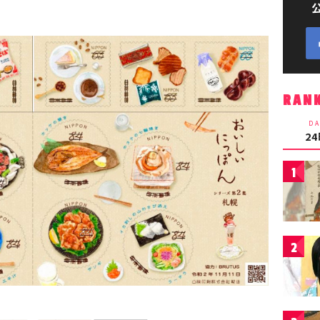
RAN
DA
2
1
2