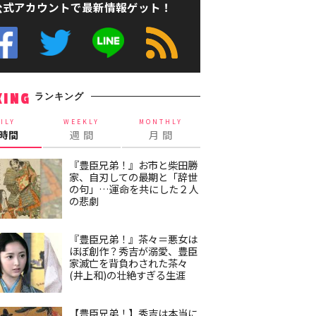
公式アカウントで最新情報ゲット！
ランキング
KING
ILY
WEEKLY
MONTHLY
4時間
週 間
月 間
『豊臣兄弟！』お市と柴田勝
家、自刃しての最期と「辞世
の句」…運命を共にした２人
の悲劇
『豊臣兄弟！』茶々＝悪女は
ほぼ創作？秀吉が溺愛、豊臣
家滅亡を背負わされた茶々
(井上和)の壮絶すぎる生涯
【豊臣兄弟！】秀吉は本当に