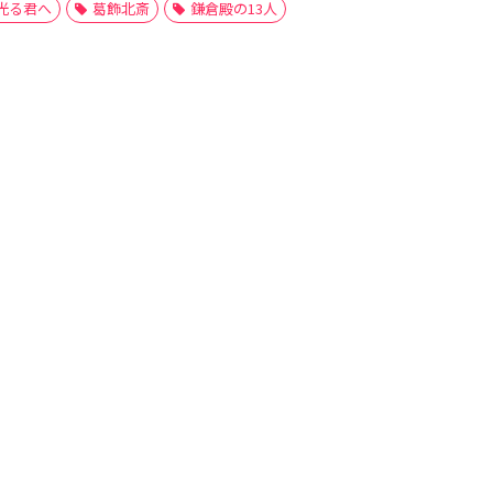
光る君へ
葛飾北斎
鎌倉殿の13人