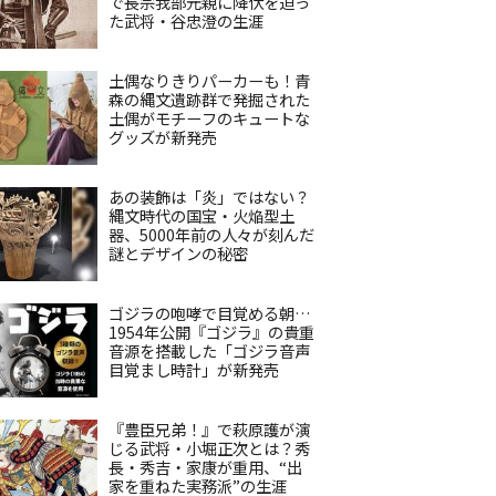
で長宗我部元親に降伏を迫っ
た武将・谷忠澄の生涯
土偶なりきりパーカーも！青
森の縄文遺跡群で発掘された
土偶がモチーフのキュートな
グッズが新発売
あの装飾は「炎」ではない？
縄文時代の国宝・火焔型土
器、5000年前の人々が刻んだ
謎とデザインの秘密
ゴジラの咆哮で目覚める朝…
1954年公開『ゴジラ』の貴重
音源を搭載した「ゴジラ音声
目覚まし時計」が新発売
『豊臣兄弟！』で萩原護が演
じる武将・小堀正次とは？秀
長・秀吉・家康が重用、“出
家を重ねた実務派”の生涯