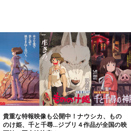
貴重な特報映像も公開中！ナウシカ、もの
のけ姫、千と千尋…ジブリ４作品が全国の映