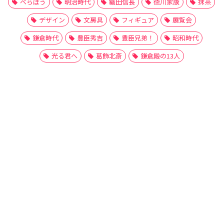
べらぼう
明治時代
織田信長
徳川家康
抹茶
デザイン
文房具
フィギュア
展覧会
鎌倉時代
豊臣秀吉
豊臣兄弟！
昭和時代
光る君へ
葛飾北斎
鎌倉殿の13人