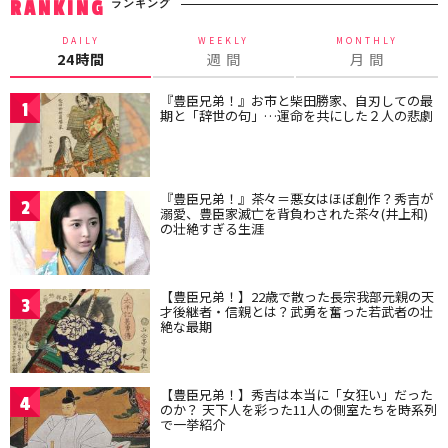
ランキング
RANKING
DAILY
WEEKLY
MONTHLY
24時間
週 間
月 間
『豊臣兄弟！』お市と柴田勝家、自刃しての最
1
期と「辞世の句」…運命を共にした２人の悲劇
『豊臣兄弟！』茶々＝悪女はほぼ創作？秀吉が
2
溺愛、豊臣家滅亡を背負わされた茶々(井上和)
の壮絶すぎる生涯
【豊臣兄弟！】22歳で散った長宗我部元親の天
3
才後継者・信親とは？武勇を奮った若武者の壮
絶な最期
【豊臣兄弟！】秀吉は本当に「女狂い」だった
4
のか？ 天下人を彩った11人の側室たちを時系列
で一挙紹介