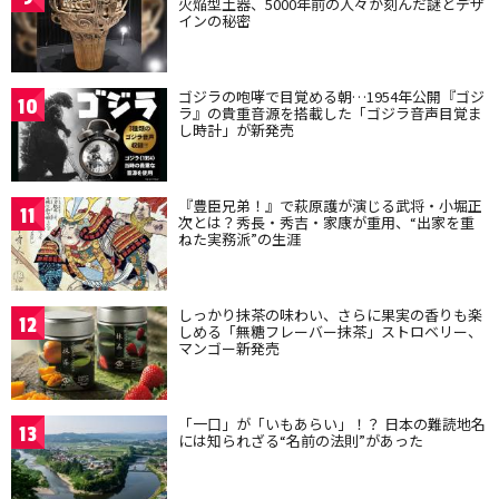
火焔型土器、5000年前の人々が刻んだ謎とデザ
インの秘密
ゴジラの咆哮で目覚める朝…1954年公開『ゴジ
10
ラ』の貴重音源を搭載した「ゴジラ音声目覚ま
し時計」が新発売
『豊臣兄弟！』で萩原護が演じる武将・小堀正
11
次とは？秀長・秀吉・家康が重用、“出家を重
ねた実務派”の生涯
しっかり抹茶の味わい、さらに果実の香りも楽
12
しめる「無糖フレーバー抹茶」ストロベリー、
マンゴー新発売
「一口」が「いもあらい」！？ 日本の難読地名
13
には知られざる“名前の法則”があった