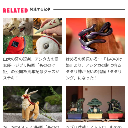
関連する記事
RELATED
山犬の牙の短剣、アシタカの信
はめるの勇気いる…『もののけ
玄袋…ジブリ映画「もののけ
姫』より、アシタカの腕に宿る
姫」の公開25周年記念グッズが
タタリ神が呪いの指輪「タタリ
ステキ！
ング」になった！
か、かわいい…♡映画「ものの
ジブリ盆栽！？トトロ、ものの