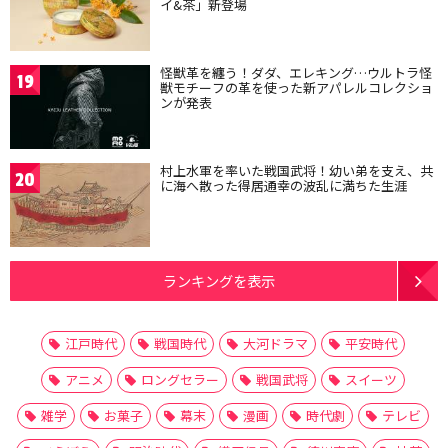
イ&茶」新登場
怪獣革を纏う！ダダ、エレキング…ウルトラ怪
19
獣モチーフの革を使った新アパレルコレクショ
ンが発表
村上水軍を率いた戦国武将！幼い弟を支え、共
20
に海へ散った得居通幸の波乱に満ちた生涯
ランキングを表示
江戸時代
戦国時代
大河ドラマ
平安時代
アニメ
ロングセラー
戦国武将
スイーツ
雑学
お菓子
幕末
漫画
時代劇
テレビ