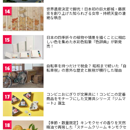
世界遺産決定で脚光！日本初の巨大都城・藤原
14
京を創り上げた知られざる女帝・持統天皇の凄
絶な執念
日本の四季折々の植物や情景を描くことに相応
15
しい色を集めた水彩色鉛筆『色辞典』が新発
売！
自転車を持つだけで税金？ 昭和まで続いた「自
16
転車税」の意外な歴史と脱税が横行した理由
コンビニおにぎりが文房具に！コンビニの定番
17
商品をモチーフにした文房具シリーズ『ジムマ
ート』誕生
【季節・数量限定】キンモクセイの香りを天然
18
精油で再現した「スチームクリーム キンモクセ