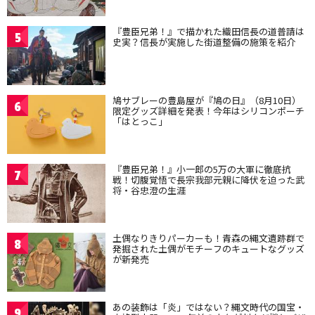
『豊臣兄弟！』で描かれた織田信長の道普請は
5
史実？信長が実施した街道整備の施策を紹介
鳩サブレーの豊島屋が『鳩の日』（8月10日）
6
限定グッズ詳細を発表！今年はシリコンポーチ
「はとっこ」
『豊臣兄弟！』小一郎の5万の大軍に徹底抗
7
戦！切腹覚悟で長宗我部元親に降伏を迫った武
将・谷忠澄の生涯
土偶なりきりパーカーも！青森の縄文遺跡群で
8
発掘された土偶がモチーフのキュートなグッズ
が新発売
あの装飾は「炎」ではない？縄文時代の国宝・
9