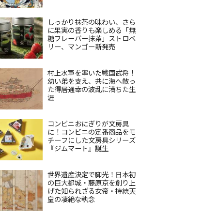
しっかり抹茶の味わい、さら
に果実の香りも楽しめる「無
糖フレーバー抹茶」ストロベ
リー、マンゴー新発売
村上水軍を率いた戦国武将！
幼い弟を支え、共に海へ散っ
た得居通幸の波乱に満ちた生
涯
コンビニおにぎりが文房具
に！コンビニの定番商品をモ
チーフにした文房具シリーズ
『ジムマート』誕生
世界遺産決定で脚光！日本初
の巨大都城・藤原京を創り上
げた知られざる女帝・持統天
皇の凄絶な執念