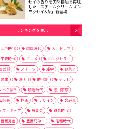
セイの香りを天然精油で再現
した「スチームクリーム キン
モクセイ&茶」新登場
ランキングを表示
江戸時代
戦国時代
大河ドラマ
平安時代
アニメ
ロングセラー
国武将
スイーツ
雑学
お菓子
幕末
漫画
時代劇
テレビ
べらぼう
明治時代
徳川家康
田信長
抹茶
デザイン
文房具
フィギュア
展覧会
鎌倉時代
豊臣秀吉
豊臣兄弟！
昭和時代