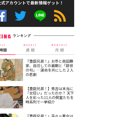
公式アカウントで最新情報ゲット！
ランキング
KING
ILY
WEEKLY
MONTHLY
4時間
週 間
月 間
『豊臣兄弟！』お市と柴田勝
家、自刃しての最期と「辞世
の句」…運命を共にした２人
の悲劇
【豊臣兄弟！】秀吉は本当に
「女狂い」だったのか？ 天下
人を彩った11人の側室たちを
時系列で一挙紹介
『豊臣兄弟！』茶々＝悪女は