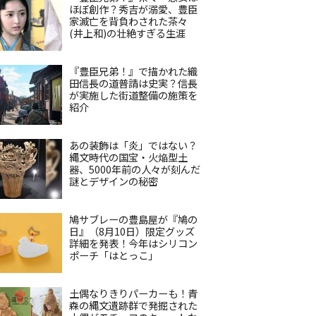
ほぼ創作？秀吉が溺愛、豊臣
家滅亡を背負わされた茶々
(井上和)の壮絶すぎる生涯
『豊臣兄弟！』で描かれた織
田信長の道普請は史実？信長
が実施した街道整備の施策を
紹介
あの装飾は「炎」ではない？
縄文時代の国宝・火焔型土
器、5000年前の人々が刻んだ
謎とデザインの秘密
鳩サブレーの豊島屋が『鳩の
日』（8月10日）限定グッズ
詳細を発表！今年はシリコン
ポーチ「はとっこ」
土偶なりきりパーカーも！青
森の縄文遺跡群で発掘された