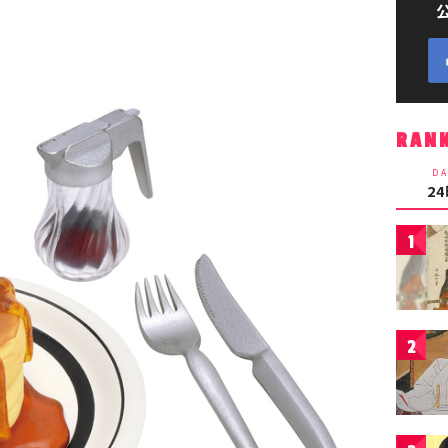
RAN
DA
2
1
2