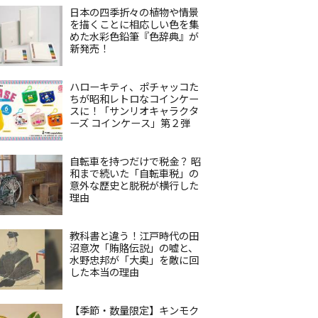
日本の四季折々の植物や情景
を描くことに相応しい色を集
めた水彩色鉛筆『色辞典』が
新発売！
ハローキティ、ポチャッコた
ちが昭和レトロなコインケー
スに！「サンリオキャラクタ
ーズ コインケース」第２弾
自転車を持つだけで税金？ 昭
和まで続いた「自転車税」の
意外な歴史と脱税が横行した
理由
教科書と違う！江戸時代の田
沼意次「賄賂伝説」の嘘と、
水野忠邦が「大奥」を敵に回
した本当の理由
【季節・数量限定】キンモク