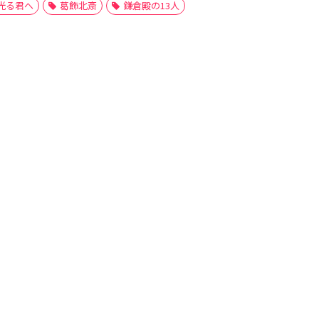
光る君へ
葛飾北斎
鎌倉殿の13人