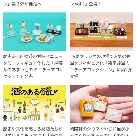
ン」第２弾が発売へ
ン vol.3』登場！
歴史ある純喫茶の甘味メニュー
TV局やラジオの現場で人気の弁
をミニフィギュア化した「純喫
当をフィギュア化「楽屋弁当 ミ
茶のあまいもの ミニチュアコレ
ニチュアコレクション」に第2弾
クション」発売
登場
歴史や文化を感じる銘酒たちが
崎陽軒のシウマイやお弁当が小
可愛いミニチュアに！「酒のあ
っさくなっちゃった♡手のひら