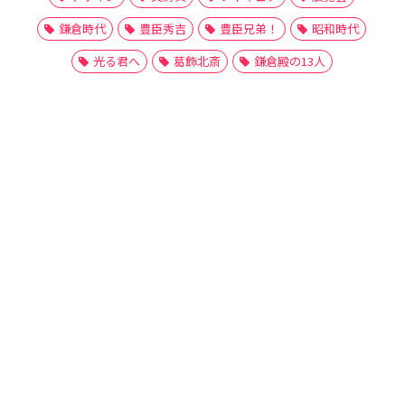
鎌倉時代
豊臣秀吉
豊臣兄弟！
昭和時代
光る君へ
葛飾北斎
鎌倉殿の13人