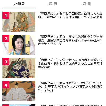
24時間
週 間
月 間
『豊臣兄弟！』お市と柴田勝家、自刃しての最
1
期と「辞世の句」…運命を共にした２人の悲劇
『豊臣兄弟！』茶々＝悪女はほぼ創作？秀吉が
2
溺愛、豊臣家滅亡を背負わされた茶々(井上和)
の壮絶すぎる生涯
【豊臣兄弟！】22歳で散った長宗我部元親の天
3
才後継者・信親とは？武勇を奮った若武者の壮
絶な最期
【豊臣兄弟！】秀吉は本当に「女狂い」だった
4
のか？ 天下人を彩った11人の側室たちを時系列
で一挙紹介