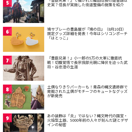
『豊臣兄弟！』で描かれた織田信長の道普請は
5
史実？信長が実施した街道整備の施策を紹介
鳩サブレーの豊島屋が『鳩の日』（8月10日）
6
限定グッズ詳細を発表！今年はシリコンポーチ
「はとっこ」
『豊臣兄弟！』小一郎の5万の大軍に徹底抗
7
戦！切腹覚悟で長宗我部元親に降伏を迫った武
将・谷忠澄の生涯
土偶なりきりパーカーも！青森の縄文遺跡群で
8
発掘された土偶がモチーフのキュートなグッズ
が新発売
あの装飾は「炎」ではない？縄文時代の国宝・
9
火焔型土器、5000年前の人々が刻んだ謎とデザ
インの秘密