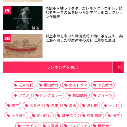
怪獣革を纏う！ダダ、エレキング…ウルトラ怪
19
獣モチーフの革を使った新アパレルコレクショ
ンが発表
村上水軍を率いた戦国武将！幼い弟を支え、共
20
に海へ散った得居通幸の波乱に満ちた生涯
ランキングを表示
江戸時代
戦国時代
大河ドラマ
平安時代
アニメ
ロングセラー
戦国武将
スイーツ
雑学
お菓子
幕末
漫画
時代劇
テレビ
べらぼう
明治時代
織田信長
徳川家康
抹茶
デザイン
文房具
フィギュア
展覧会