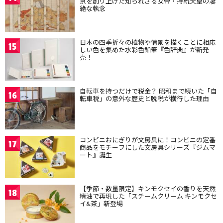
京を創り上げた知られざる女帝・持統天皇の凄
絶な執念
日本の四季折々の植物や情景を描くことに相応
15
しい色を集めた水彩色鉛筆『色辞典』が新発
売！
自転車を持つだけで税金？ 昭和まで続いた「自
16
転車税」の意外な歴史と脱税が横行した理由
コンビニおにぎりが文房具に！コンビニの定番
17
商品をモチーフにした文房具シリーズ『ジムマ
ート』誕生
【季節・数量限定】キンモクセイの香りを天然
18
精油で再現した「スチームクリーム キンモクセ
イ&茶」新登場