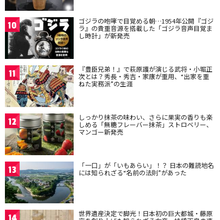
ゴジラの咆哮で目覚める朝…1954年公開『ゴジ
10
ラ』の貴重音源を搭載した「ゴジラ音声目覚ま
し時計」が新発売
『豊臣兄弟！』で萩原護が演じる武将・小堀正
11
次とは？秀長・秀吉・家康が重用、“出家を重
ねた実務派”の生涯
しっかり抹茶の味わい、さらに果実の香りも楽
12
しめる「無糖フレーバー抹茶」ストロベリー、
マンゴー新発売
「一口」が「いもあらい」！？ 日本の難読地名
13
には知られざる“名前の法則”があった
世界遺産決定で脚光！日本初の巨大都城・藤原
14