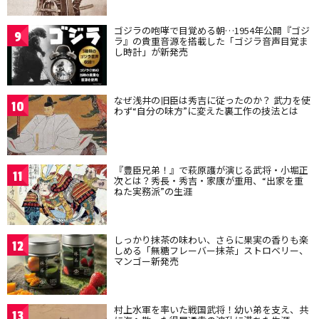
ゴジラの咆哮で目覚める朝…1954年公開『ゴジ
9
ラ』の貴重音源を搭載した「ゴジラ音声目覚ま
し時計」が新発売
なぜ浅井の旧臣は秀吉に従ったのか？ 武力を使
10
わず“自分の味方”に変えた裏工作の技法とは
『豊臣兄弟！』で萩原護が演じる武将・小堀正
11
次とは？秀長・秀吉・家康が重用、“出家を重
ねた実務派”の生涯
しっかり抹茶の味わい、さらに果実の香りも楽
12
しめる「無糖フレーバー抹茶」ストロベリー、
マンゴー新発売
村上水軍を率いた戦国武将！幼い弟を支え、共
13