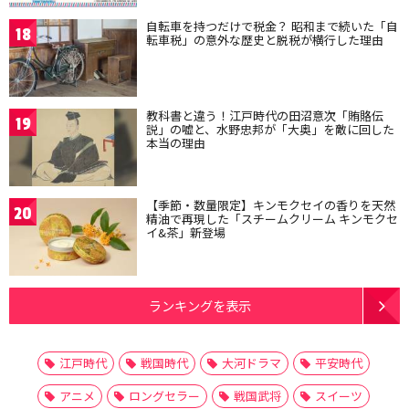
自転車を持つだけで税金？ 昭和まで続いた「自
18
転車税」の意外な歴史と脱税が横行した理由
教科書と違う！江戸時代の田沼意次「賄賂伝
19
説」の嘘と、水野忠邦が「大奥」を敵に回した
本当の理由
【季節・数量限定】キンモクセイの香りを天然
20
精油で再現した「スチームクリーム キンモクセ
イ&茶」新登場
ランキングを表示
江戸時代
戦国時代
大河ドラマ
平安時代
アニメ
ロングセラー
戦国武将
スイーツ