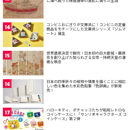
に海へ散った得居通幸の波乱に満ちた生涯
コンビニおにぎりが文房具に！コンビニの定番
14
商品をモチーフにした文房具シリーズ『ジムマ
ート』誕生
世界遺産決定で脚光！日本初の巨大都城・藤原
15
京を創り上げた知られざる女帝・持統天皇の凄
絶な執念
日本の四季折々の植物や情景を描くことに相応
16
しい色を集めた水彩色鉛筆『色辞典』が新発
売！
ハローキティ、ポチャッコたちが昭和レトロな
17
コインケースに！「サンリオキャラクターズ コ
インケース」第２弾