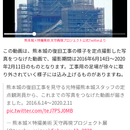
熊本城×特撮美術 天守再現プロジェクト公式Twitterより
この動画は、熊本城の復旧工事の様子を定点撮影した写
真をつなげた動画で、撮影期間は2016年6月14日〜2020
年2月11日のものとなります。工事用の足場が徐々に取
り外されていく様子には込み上げるものがありますね。
熊本城の復旧工事を見守る元特撮熊本城スタッフの定
点観測員から、これまでの写真をつなげた動画が届き
ました。2016.6.14〜2020.2.11
pic.twitter.com/teJ7PSJ0MB
— 熊本城×特撮美術 天守再現プロジェクト展