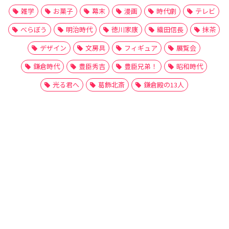
雑学
お菓子
幕末
漫画
時代劇
テレビ
べらぼう
明治時代
徳川家康
織田信長
抹茶
デザイン
文房具
フィギュア
展覧会
鎌倉時代
豊臣秀吉
豊臣兄弟！
昭和時代
光る君へ
葛飾北斎
鎌倉殿の13人