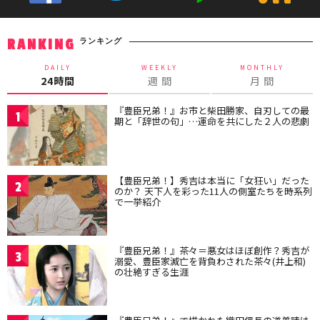
ランキング
RANKING
DAILY
WEEKLY
MONTHLY
24時間
週 間
月 間
『豊臣兄弟！』お市と柴田勝家、自刃しての最
1
期と「辞世の句」…運命を共にした２人の悲劇
【豊臣兄弟！】秀吉は本当に「女狂い」だった
2
のか？ 天下人を彩った11人の側室たちを時系列
で一挙紹介
『豊臣兄弟！』茶々＝悪女はほぼ創作？秀吉が
3
溺愛、豊臣家滅亡を背負わされた茶々(井上和)
の壮絶すぎる生涯