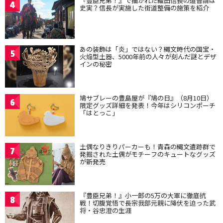
『豊臣兄弟！』で描かれた織田信長の道普請は
4
史実？信長が実施した街道整備の施策を紹介
あの装飾は「炎」ではない？縄文時代の国宝・
5
火焔型土器、5000年前の人々が刻んだ謎とデザ
インの秘密
鳩サブレーの豊島屋が『鳩の日』（8月10日）
6
限定グッズ詳細を発表！今年はシリコンポーチ
「はとっこ」
土偶なりきりパーカーも！青森の縄文遺跡群で
7
発掘された土偶がモチーフのキュートなグッズ
が新発売
『豊臣兄弟！』小一郎の5万の大軍に徹底抗
8
戦！切腹覚悟で長宗我部元親に降伏を迫った武
将・谷忠澄の生涯