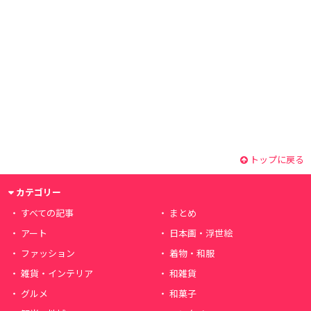
トップに戻る
カテゴリー
すべての記事
まとめ
アート
日本画・浮世絵
ファッション
着物・和服
雑貨・インテリア
和雑貨
グルメ
和菓子