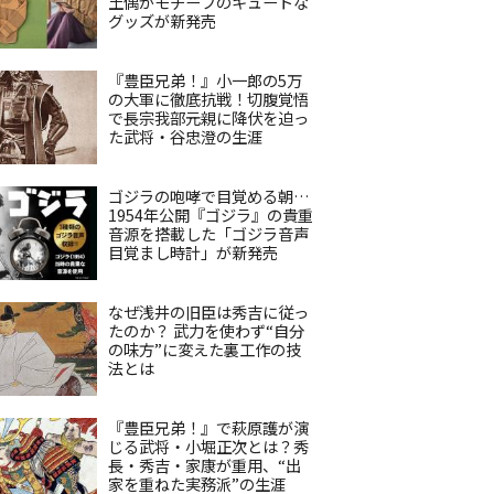
土偶がモチーフのキュートな
グッズが新発売
『豊臣兄弟！』小一郎の5万
の大軍に徹底抗戦！切腹覚悟
で長宗我部元親に降伏を迫っ
た武将・谷忠澄の生涯
ゴジラの咆哮で目覚める朝…
1954年公開『ゴジラ』の貴重
音源を搭載した「ゴジラ音声
目覚まし時計」が新発売
なぜ浅井の旧臣は秀吉に従っ
たのか？ 武力を使わず“自分
の味方”に変えた裏工作の技
法とは
『豊臣兄弟！』で萩原護が演
じる武将・小堀正次とは？秀
長・秀吉・家康が重用、“出
家を重ねた実務派”の生涯