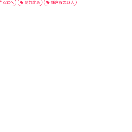
光る君へ
葛飾北斎
鎌倉殿の13人