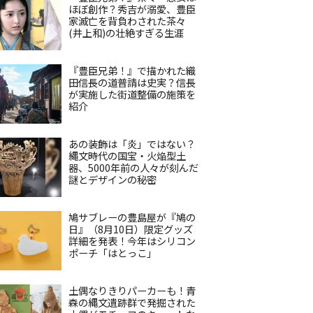
ほぼ創作？秀吉が溺愛、豊臣
家滅亡を背負わされた茶々
(井上和)の壮絶すぎる生涯
『豊臣兄弟！』で描かれた織
田信長の道普請は史実？信長
が実施した街道整備の施策を
紹介
あの装飾は「炎」ではない？
縄文時代の国宝・火焔型土
器、5000年前の人々が刻んだ
謎とデザインの秘密
鳩サブレーの豊島屋が『鳩の
日』（8月10日）限定グッズ
詳細を発表！今年はシリコン
ポーチ「はとっこ」
土偶なりきりパーカーも！青
森の縄文遺跡群で発掘された