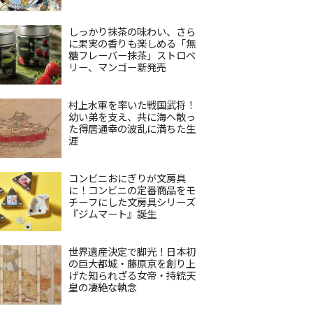
しっかり抹茶の味わい、さら
に果実の香りも楽しめる「無
糖フレーバー抹茶」ストロベ
リー、マンゴー新発売
村上水軍を率いた戦国武将！
幼い弟を支え、共に海へ散っ
た得居通幸の波乱に満ちた生
涯
コンビニおにぎりが文房具
に！コンビニの定番商品をモ
チーフにした文房具シリーズ
『ジムマート』誕生
世界遺産決定で脚光！日本初
の巨大都城・藤原京を創り上
げた知られざる女帝・持統天
皇の凄絶な執念