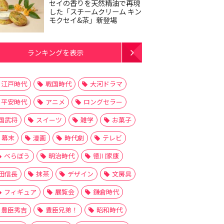
セイの香りを天然精油で再現
した「スチームクリーム キン
モクセイ&茶」新登場
ランキングを表示
江戸時代
戦国時代
大河ドラマ
平安時代
アニメ
ロングセラー
国武将
スイーツ
雑学
お菓子
幕末
漫画
時代劇
テレビ
べらぼう
明治時代
徳川家康
田信長
抹茶
デザイン
文房具
フィギュア
展覧会
鎌倉時代
豊臣秀吉
豊臣兄弟！
昭和時代