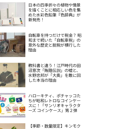
日本の四季折々の植物や情景
を描くことに相応しい色を集
めた水彩色鉛筆『色辞典』が
新発売！
自転車を持つだけで税金？ 昭
和まで続いた「自転車税」の
意外な歴史と脱税が横行した
理由
教科書と違う！江戸時代の田
沼意次「賄賂伝説」の嘘と、
水野忠邦が「大奥」を敵に回
した本当の理由
ハローキティ、ポチャッコた
ちが昭和レトロなコインケー
スに！「サンリオキャラクタ
ーズ コインケース」第２弾
【季節・数量限定】キンモク