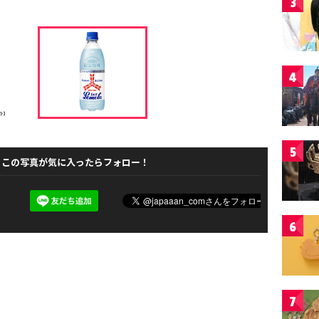
3
4
5
この写真が気に入ったらフォロー！
6
7