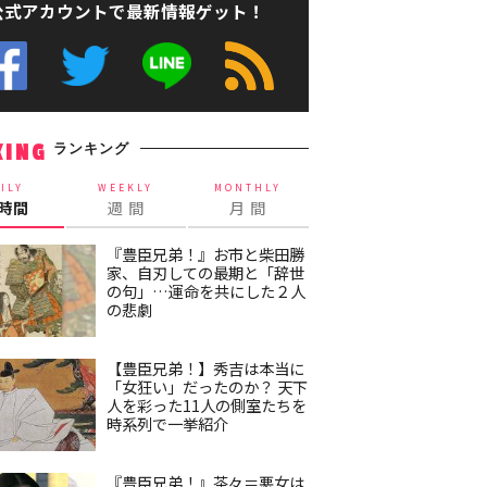
公式アカウントで最新情報ゲット！
ランキング
KING
ILY
WEEKLY
MONTHLY
4時間
週 間
月 間
『豊臣兄弟！』お市と柴田勝
家、自刃しての最期と「辞世
の句」…運命を共にした２人
の悲劇
【豊臣兄弟！】秀吉は本当に
「女狂い」だったのか？ 天下
人を彩った11人の側室たちを
時系列で一挙紹介
『豊臣兄弟！』茶々＝悪女は