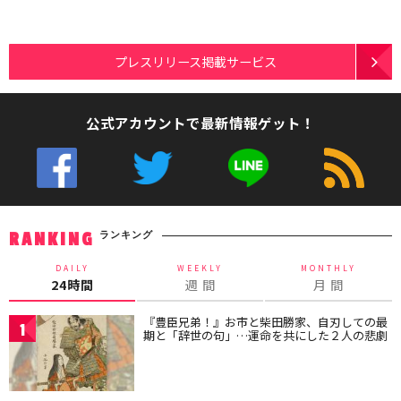
プレスリリース掲載サービス
公式アカウントで最新情報ゲット！
ランキング
RANKING
DAILY
WEEKLY
MONTHLY
24時間
週 間
月 間
『豊臣兄弟！』お市と柴田勝家、自刃しての最
1
期と「辞世の句」…運命を共にした２人の悲劇