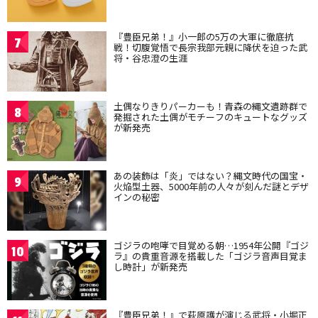
『豊臣兄弟！』小一郎の5万の大軍に徹底抗
7
戦！切腹覚悟で長宗我部元親に降伏を迫った武
将・谷忠澄の生涯
土偶なりきりパーカーも！青森の縄文遺跡群で
8
発掘された土偶がモチーフのキュートなグッズ
が新発売
あの装飾は「炎」ではない？縄文時代の国宝・
9
火焔型土器、5000年前の人々が刻んだ謎とデザ
インの秘密
ゴジラの咆哮で目覚める朝…1954年公開『ゴジ
10
ラ』の貴重音源を搭載した「ゴジラ音声目覚ま
し時計」が新発売
『豊臣兄弟！』で萩原護が演じる武将・小堀正