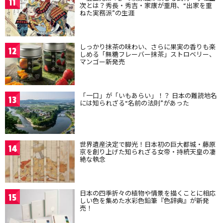
11
次とは？秀長・秀吉・家康が重用、“出家を重
ねた実務派”の生涯
しっかり抹茶の味わい、さらに果実の香りも楽
12
しめる「無糖フレーバー抹茶」ストロベリー、
マンゴー新発売
「一口」が「いもあらい」！？ 日本の難読地名
13
には知られざる“名前の法則”があった
世界遺産決定で脚光！日本初の巨大都城・藤原
14
京を創り上げた知られざる女帝・持統天皇の凄
絶な執念
日本の四季折々の植物や情景を描くことに相応
15
しい色を集めた水彩色鉛筆『色辞典』が新発
売！