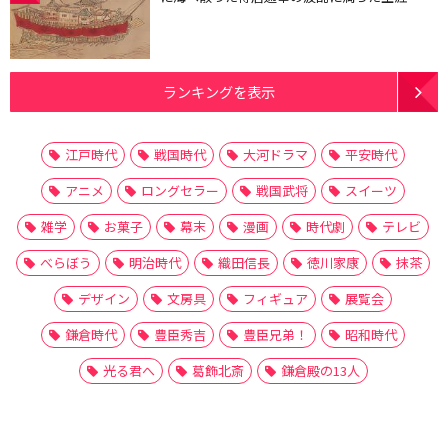
ランキングを表示
江戸時代
戦国時代
大河ドラマ
平安時代
アニメ
ロングセラー
戦国武将
スイーツ
雑学
お菓子
幕末
漫画
時代劇
テレビ
べらぼう
明治時代
織田信長
徳川家康
抹茶
デザイン
文房具
フィギュア
展覧会
鎌倉時代
豊臣秀吉
豊臣兄弟！
昭和時代
光る君へ
葛飾北斎
鎌倉殿の13人