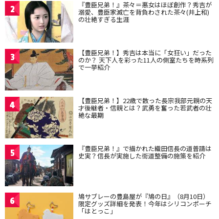
『豊臣兄弟！』茶々＝悪女はほぼ創作？秀吉が
2
溺愛、豊臣家滅亡を背負わされた茶々(井上和)
の壮絶すぎる生涯
【豊臣兄弟！】秀吉は本当に「女狂い」だった
3
のか？ 天下人を彩った11人の側室たちを時系列
で一挙紹介
【豊臣兄弟！】22歳で散った長宗我部元親の天
4
才後継者・信親とは？武勇を奮った若武者の壮
絶な最期
『豊臣兄弟！』で描かれた織田信長の道普請は
5
史実？信長が実施した街道整備の施策を紹介
鳩サブレーの豊島屋が『鳩の日』（8月10日）
6
限定グッズ詳細を発表！今年はシリコンポーチ
「はとっこ」