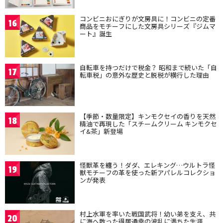
コンビニおにぎりが文房具に！コンビニの定番
16
商品をモチーフにした文房具シリーズ『ジムマ
ート』誕生
自転車を持つだけで税金？ 昭和まで続いた「自
17
転車税」の意外な歴史と脱税が横行した理由
【季節・数量限定】キンモクセイの香りを天然
18
精油で再現した「スチームクリーム キンモクセ
イ&茶」新登場
怪獣革を纏う！ダダ、エレキング…ウルトラ怪
19
獣モチーフの革を使った新アパレルコレクショ
ンが発表
村上水軍を率いた戦国武将！幼い弟を支え、共
20
に海へ散った得居通幸の波乱に満ちた生涯