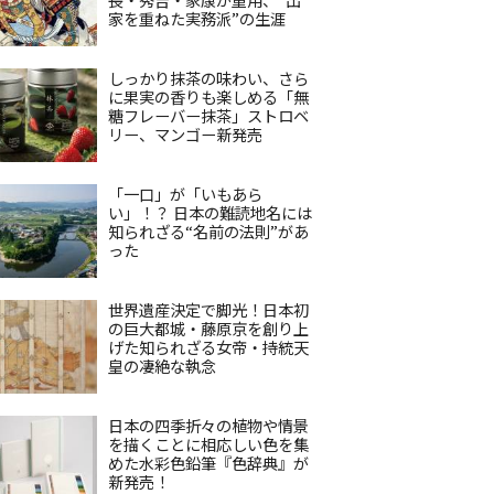
家を重ねた実務派”の生涯
しっかり抹茶の味わい、さら
に果実の香りも楽しめる「無
糖フレーバー抹茶」ストロベ
リー、マンゴー新発売
「一口」が「いもあら
い」！？ 日本の難読地名には
知られざる“名前の法則”があ
った
世界遺産決定で脚光！日本初
の巨大都城・藤原京を創り上
げた知られざる女帝・持統天
皇の凄絶な執念
日本の四季折々の植物や情景
を描くことに相応しい色を集
めた水彩色鉛筆『色辞典』が
新発売！