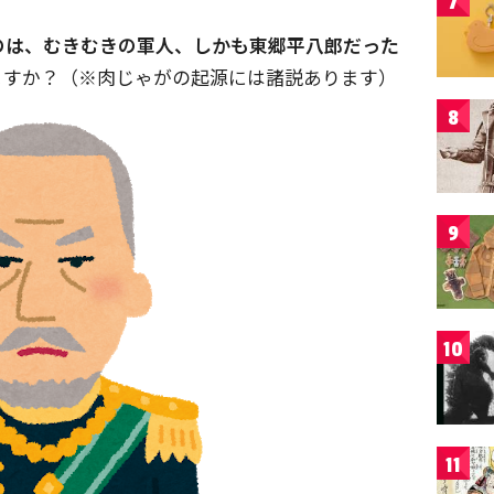
7
のは、むきむきの軍人、しかも東郷平八郎だった
ますか？（※肉じゃがの起源には諸説あります）
8
9
10
11