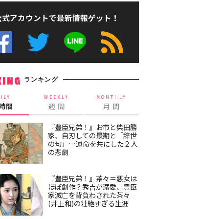
公式アカウントで最新情報ゲット！
ランキング
KING
ILY
WEEKLY
MONTHLY
4時間
週 間
月 間
『豊臣兄弟！』お市と柴田勝
家、自刃しての最期と「辞世
の句」…運命を共にした２人
の悲劇
『豊臣兄弟！』茶々＝悪女は
ほぼ創作？秀吉が溺愛、豊臣
家滅亡を背負わされた茶々
(井上和)の壮絶すぎる生涯