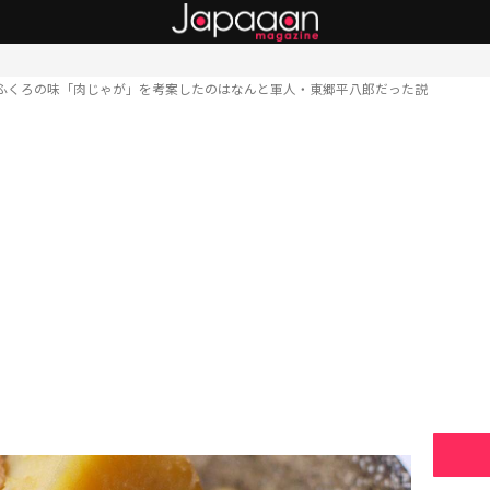
ふくろの味「肉じゃが」を考案したのはなんと軍人・東郷平八郎だった説