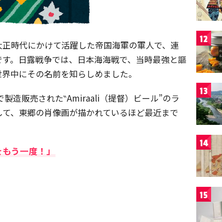
12
大正時代にかけて活躍した帝国海軍の軍人で、連
です。日露戦争では、日本海海戦で、当時最強と謳
世界中にその名前を知らしめました。
13
で製造販売された‶Amiraali（提督）ビール”のラ
して、東郷の肖像画が描かれているほど最近まで
14
をもう一度！」
15