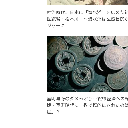
明治時代、日本に「海水浴」を広めた
医総監・松本順 〜海水浴は医療目的
ジャーに
室町幕府のダメっぷり…貨幣経済への
期・室町時代に一揆で標的にされたの
屋」？