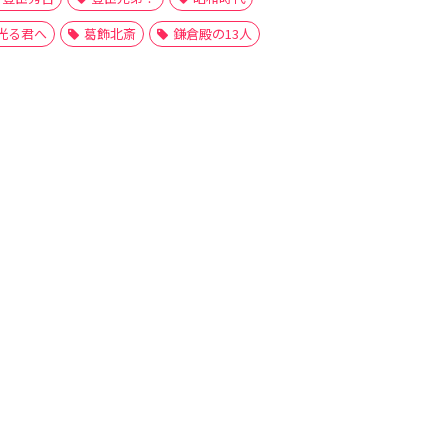
光る君へ
葛飾北斎
鎌倉殿の13人