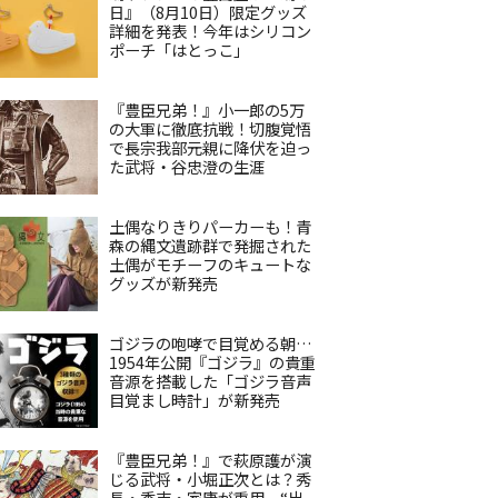
日』（8月10日）限定グッズ
詳細を発表！今年はシリコン
ポーチ「はとっこ」
『豊臣兄弟！』小一郎の5万
の大軍に徹底抗戦！切腹覚悟
で長宗我部元親に降伏を迫っ
た武将・谷忠澄の生涯
土偶なりきりパーカーも！青
森の縄文遺跡群で発掘された
土偶がモチーフのキュートな
グッズが新発売
ゴジラの咆哮で目覚める朝…
1954年公開『ゴジラ』の貴重
音源を搭載した「ゴジラ音声
目覚まし時計」が新発売
『豊臣兄弟！』で萩原護が演
じる武将・小堀正次とは？秀
長・秀吉・家康が重用、“出