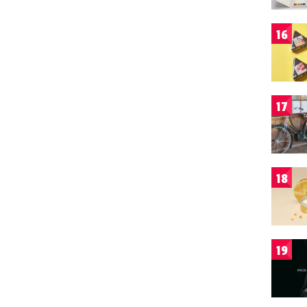
16
17
18
19