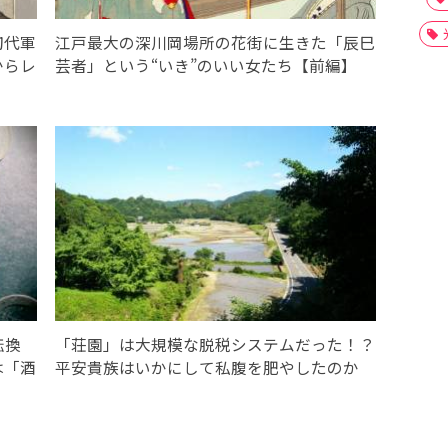
初代軍
江戸最大の深川岡場所の花街に生きた「辰巳
からレ
芸者」という“いき”のいい女たち【前編】
転換
「荘園」は大規模な脱税システムだった！？
は「酒
平安貴族はいかにして私腹を肥やしたのか