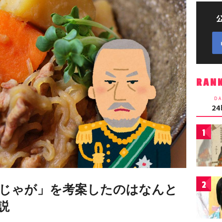
RAN
DA
2
1
2
じゃが」を考案したのはなんと
説