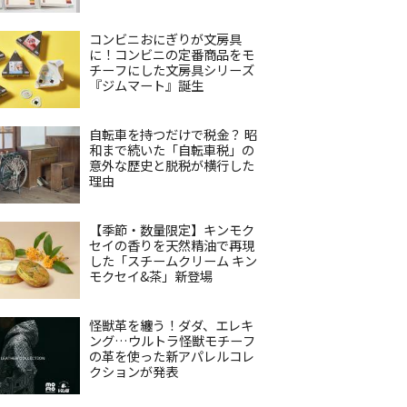
コンビニおにぎりが文房具
に！コンビニの定番商品をモ
チーフにした文房具シリーズ
『ジムマート』誕生
自転車を持つだけで税金？ 昭
和まで続いた「自転車税」の
意外な歴史と脱税が横行した
理由
【季節・数量限定】キンモク
セイの香りを天然精油で再現
した「スチームクリーム キン
モクセイ&茶」新登場
怪獣革を纏う！ダダ、エレキ
ング…ウルトラ怪獣モチーフ
の革を使った新アパレルコレ
クションが発表