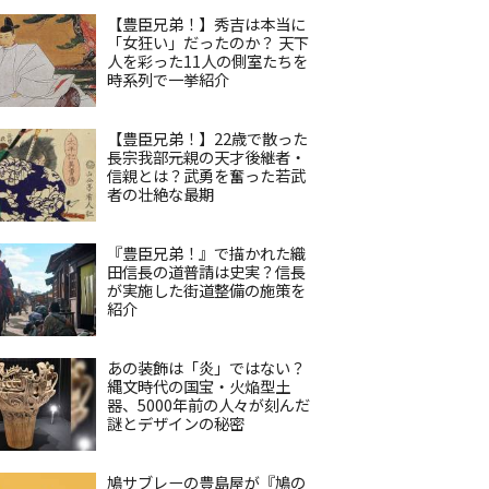
【豊臣兄弟！】秀吉は本当に
「女狂い」だったのか？ 天下
人を彩った11人の側室たちを
時系列で一挙紹介
【豊臣兄弟！】22歳で散った
長宗我部元親の天才後継者・
信親とは？武勇を奮った若武
者の壮絶な最期
『豊臣兄弟！』で描かれた織
田信長の道普請は史実？信長
が実施した街道整備の施策を
紹介
あの装飾は「炎」ではない？
縄文時代の国宝・火焔型土
器、5000年前の人々が刻んだ
謎とデザインの秘密
鳩サブレーの豊島屋が『鳩の