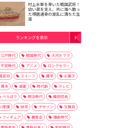
村上水軍を率いた戦国武将！
幼い弟を支え、共に海へ散っ
た得居通幸の波乱に満ちた生
涯
ランキングを表示
江戸時代
戦国時代
大河ドラマ
平安時代
アニメ
ロングセラー
国武将
スイーツ
雑学
お菓子
幕末
漫画
時代劇
テレビ
べらぼう
明治時代
織田信長
川家康
抹茶
デザイン
文房具
フィギュア
展覧会
鎌倉時代
豊臣秀吉
豊臣兄弟！
昭和時代