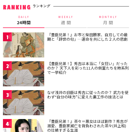
ランキング
RANKING
DAILY
WEEKLY
MONTHLY
24時間
週 間
月 間
『豊臣兄弟！』お市と柴田勝家、自刃しての最
1
期と「辞世の句」…運命を共にした２人の悲劇
【豊臣兄弟！】秀吉は本当に「女狂い」だった
2
のか？ 天下人を彩った11人の側室たちを時系列
で一挙紹介
なぜ浅井の旧臣は秀吉に従ったのか？ 武力を使
3
わず“自分の味方”に変えた裏工作の技法とは
『豊臣兄弟！』茶々＝悪女はほぼ創作？秀吉が
4
溺愛、豊臣家滅亡を背負わされた茶々(井上和)
の壮絶すぎる生涯