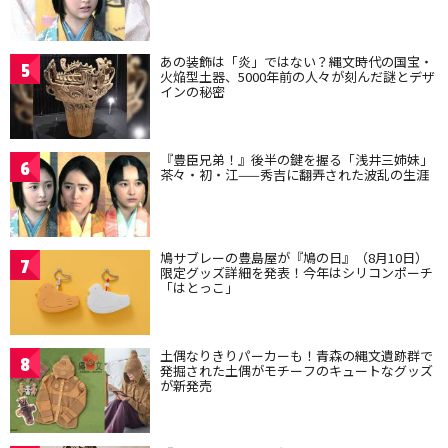
あの装飾は「炎」ではない？縄文時代の国宝・
5
火焔型土器、5000年前の人々が刻んだ謎とデザ
インの秘密
『豊臣兄弟！』後半の鍵を握る「浅井三姉妹」
6
茶々・初・江——秀吉に翻弄された波乱の生涯
鳩サブレーの豊島屋が『鳩の日』（8月10日）
7
限定グッズ詳細を発表！今年はシリコンポーチ
「はとっこ」
土偶なりきりパーカーも！青森の縄文遺跡群で
8
発掘された土偶がモチーフのキュートなグッズ
が新発売