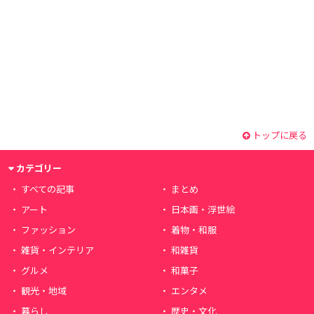
トップに戻る
カテゴリー
すべての記事
まとめ
アート
日本画・浮世絵
ファッション
着物・和服
雑貨・インテリア
和雑貨
グルメ
和菓子
観光・地域
エンタメ
暮らし
歴史・文化