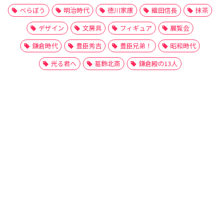
べらぼう
明治時代
徳川家康
織田信長
抹茶
デザイン
文房具
フィギュア
展覧会
鎌倉時代
豊臣秀吉
豊臣兄弟！
昭和時代
光る君へ
葛飾北斎
鎌倉殿の13人