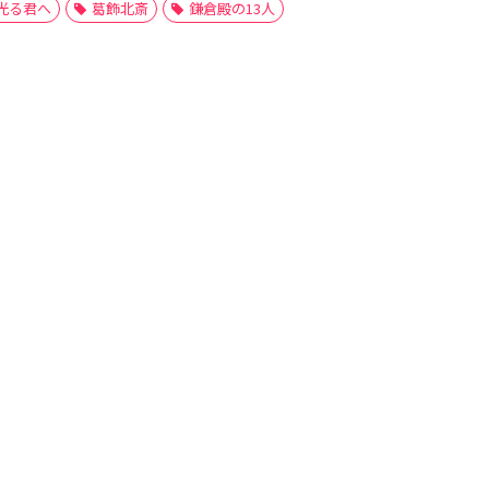
光る君へ
葛飾北斎
鎌倉殿の13人