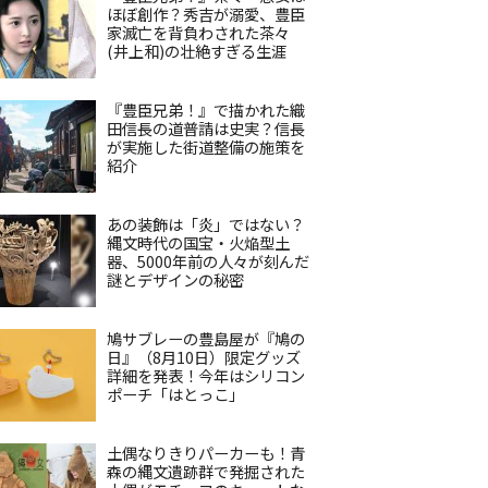
ほぼ創作？秀吉が溺愛、豊臣
家滅亡を背負わされた茶々
(井上和)の壮絶すぎる生涯
『豊臣兄弟！』で描かれた織
田信長の道普請は史実？信長
が実施した街道整備の施策を
紹介
あの装飾は「炎」ではない？
縄文時代の国宝・火焔型土
器、5000年前の人々が刻んだ
謎とデザインの秘密
鳩サブレーの豊島屋が『鳩の
日』（8月10日）限定グッズ
詳細を発表！今年はシリコン
ポーチ「はとっこ」
土偶なりきりパーカーも！青
森の縄文遺跡群で発掘された