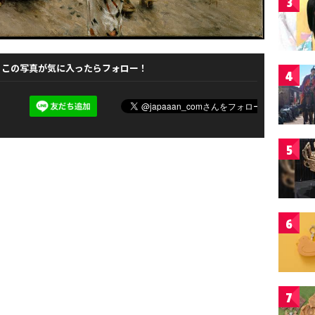
3
この写真が気に入ったらフォロー！
4
5
6
7