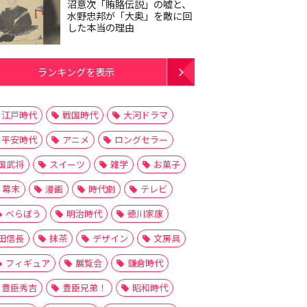
沼意次「賄賂伝説」の嘘と、
水野忠邦が「大奥」を敵に回
した本当の理由
ランキングを表示
江戸時代
戦国時代
大河ドラマ
平安時代
アニメ
ロングセラー
国武将
スイーツ
雑学
お菓子
幕末
漫画
時代劇
テレビ
べらぼう
明治時代
徳川家康
田信長
抹茶
デザイン
文房具
フィギュア
展覧会
鎌倉時代
豊臣秀吉
豊臣兄弟！
昭和時代