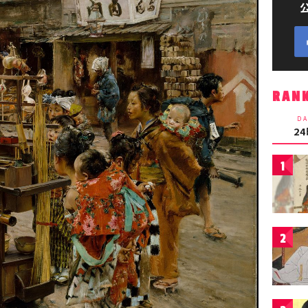
RAN
DA
2
1
2