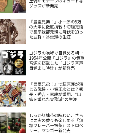
土偶がモチーフのキュートな
グッズが新発売
『豊臣兄弟！』小一郎の5万
の大軍に徹底抗戦！切腹覚悟
で長宗我部元親に降伏を迫っ
た武将・谷忠澄の生涯
ゴジラの咆哮で目覚める朝…
1954年公開『ゴジラ』の貴重
音源を搭載した「ゴジラ音声
目覚まし時計」が新発売
『豊臣兄弟！』で萩原護が演
じる武将・小堀正次とは？秀
長・秀吉・家康が重用、“出
家を重ねた実務派”の生涯
しっかり抹茶の味わい、さら
に果実の香りも楽しめる「無
糖フレーバー抹茶」ストロベ
リー、マンゴー新発売