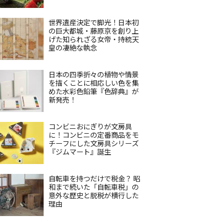
世界遺産決定で脚光！日本初
の巨大都城・藤原京を創り上
げた知られざる女帝・持統天
皇の凄絶な執念
日本の四季折々の植物や情景
を描くことに相応しい色を集
めた水彩色鉛筆『色辞典』が
新発売！
コンビニおにぎりが文房具
に！コンビニの定番商品をモ
チーフにした文房具シリーズ
『ジムマート』誕生
自転車を持つだけで税金？ 昭
和まで続いた「自転車税」の
意外な歴史と脱税が横行した
理由