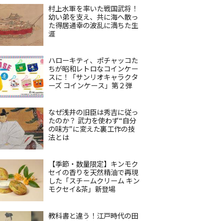
村上水軍を率いた戦国武将！
幼い弟を支え、共に海へ散っ
た得居通幸の波乱に満ちた生
涯
ハローキティ、ポチャッコた
ちが昭和レトロなコインケー
スに！「サンリオキャラクタ
ーズ コインケース」第２弾
なぜ浅井の旧臣は秀吉に従っ
たのか？ 武力を使わず“自分
の味方”に変えた裏工作の技
法とは
【季節・数量限定】キンモク
セイの香りを天然精油で再現
した「スチームクリーム キン
モクセイ&茶」新登場
教科書と違う！江戸時代の田