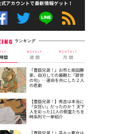
公式アカウントで最新情報ゲット！
ランキング
KING
ILY
WEEKLY
MONTHLY
4時間
週 間
月 間
『豊臣兄弟！』お市と柴田勝
家、自刃しての最期と「辞世
の句」…運命を共にした２人
の悲劇
【豊臣兄弟！】秀吉は本当に
「女狂い」だったのか？ 天下
人を彩った11人の側室たちを
時系列で一挙紹介
『豊臣兄弟！』茶々＝悪女は