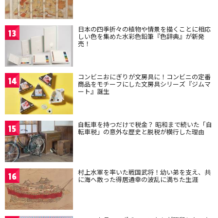
日本の四季折々の植物や情景を描くことに相応
13
しい色を集めた水彩色鉛筆『色辞典』が新発
売！
コンビニおにぎりが文房具に！コンビニの定番
14
商品をモチーフにした文房具シリーズ『ジムマ
ート』誕生
自転車を持つだけで税金？ 昭和まで続いた「自
15
転車税」の意外な歴史と脱税が横行した理由
村上水軍を率いた戦国武将！幼い弟を支え、共
16
に海へ散った得居通幸の波乱に満ちた生涯