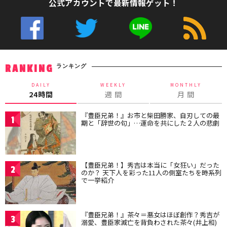
公式アカウントで最新情報ゲット！
ランキング
RANKING
DAILY
WEEKLY
MONTHLY
24時間
週 間
月 間
『豊臣兄弟！』お市と柴田勝家、自刃しての最
1
期と「辞世の句」…運命を共にした２人の悲劇
【豊臣兄弟！】秀吉は本当に「女狂い」だった
2
のか？ 天下人を彩った11人の側室たちを時系列
で一挙紹介
『豊臣兄弟！』茶々＝悪女はほぼ創作？秀吉が
3
溺愛、豊臣家滅亡を背負わされた茶々(井上和)