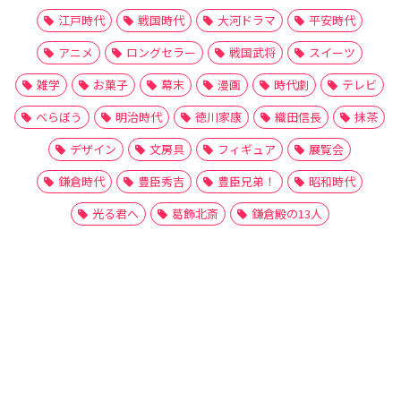
江戸時代
戦国時代
大河ドラマ
平安時代
アニメ
ロングセラー
戦国武将
スイーツ
雑学
お菓子
幕末
漫画
時代劇
テレビ
べらぼう
明治時代
徳川家康
織田信長
抹茶
デザイン
文房具
フィギュア
展覧会
鎌倉時代
豊臣秀吉
豊臣兄弟！
昭和時代
光る君へ
葛飾北斎
鎌倉殿の13人