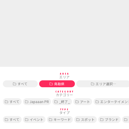
AREA
エリア
すべて
鳥取県
エリア選択…
CATEGORY
カテゴリー
すべて
Japaaan PR
_終了_
アート
エンターテイメン
TYPE
タイプ
すべて
イベント
キーワード
スポット
ブランド