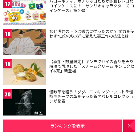
ハローキティ、ポチャッコたちが昭和レトロな
17
コインケースに！「サンリオキャラクターズ コ
インケース」第２弾
なぜ浅井の旧臣は秀吉に従ったのか？ 武力を使
18
わず“自分の味方”に変えた裏工作の技法とは
【季節・数量限定】キンモクセイの香りを天然
19
精油で再現した「スチームクリーム キンモクセ
イ&茶」新登場
怪獣革を纏う！ダダ、エレキング…ウルトラ怪
20
獣モチーフの革を使った新アパレルコレクショ
ンが発表
ランキングを表示