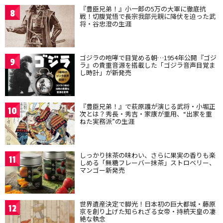
『豊臣兄弟！』小一郎の5万の大軍に徹底抗
8
戦！切腹覚悟で長宗我部元親に降伏を迫った武
将・谷忠澄の生涯
ゴジラの咆哮で目覚める朝…1954年公開『ゴジ
9
ラ』の貴重音源を搭載した「ゴジラ音声目覚ま
し時計」が新発売
『豊臣兄弟！』で萩原護が演じる武将・小堀正
10
次とは？秀長・秀吉・家康が重用、“出家を重
ねた実務派”の生涯
しっかり抹茶の味わい、さらに果実の香りも楽
11
しめる「無糖フレーバー抹茶」ストロベリー、
マンゴー新発売
世界遺産決定で脚光！日本初の巨大都城・藤原
12
京を創り上げた知られざる女帝・持統天皇の凄
絶な執念