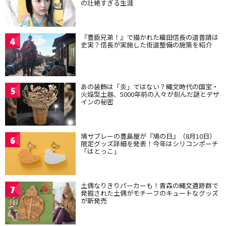
の壮絶すぎる生涯
『豊臣兄弟！』で描かれた織田信長の道普請は
4
史実？信長が実施した街道整備の施策を紹介
あの装飾は「炎」ではない？縄文時代の国宝・
5
火焔型土器、5000年前の人々が刻んだ謎とデザ
インの秘密
鳩サブレーの豊島屋が『鳩の日』（8月10日）
6
限定グッズ詳細を発表！今年はシリコンポーチ
「はとっこ」
土偶なりきりパーカーも！青森の縄文遺跡群で
7
発掘された土偶がモチーフのキュートなグッズ
が新発売