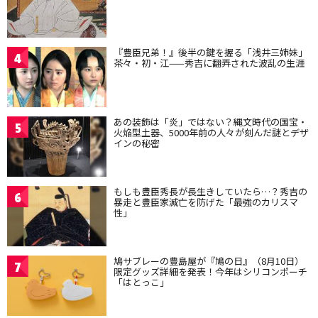
『豊臣兄弟！』後半の鍵を握る「浅井三姉妹」
4
茶々・初・江——秀吉に翻弄された波乱の生涯
あの装飾は「炎」ではない？縄文時代の国宝・
5
火焔型土器、5000年前の人々が刻んだ謎とデザ
インの秘密
もしも豊臣秀長が長生きしていたら…？秀吉の
6
暴走と豊臣家滅亡を防げた「最強のカリスマ
性」
鳩サブレーの豊島屋が『鳩の日』（8月10日）
7
限定グッズ詳細を発表！今年はシリコンポーチ
「はとっこ」