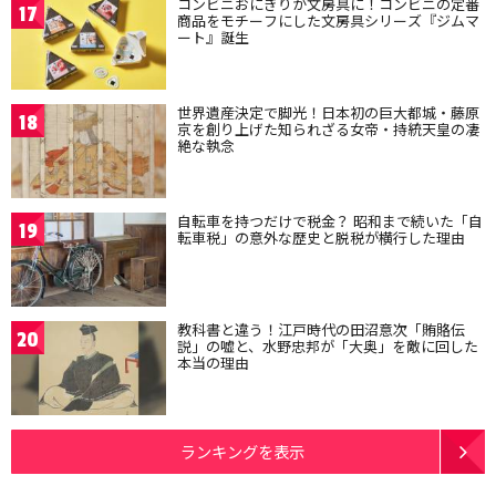
コンビニおにぎりが文房具に！コンビニの定番
17
商品をモチーフにした文房具シリーズ『ジムマ
ート』誕生
世界遺産決定で脚光！日本初の巨大都城・藤原
18
京を創り上げた知られざる女帝・持統天皇の凄
絶な執念
自転車を持つだけで税金？ 昭和まで続いた「自
19
転車税」の意外な歴史と脱税が横行した理由
教科書と違う！江戸時代の田沼意次「賄賂伝
20
説」の嘘と、水野忠邦が「大奥」を敵に回した
本当の理由
ランキングを表示