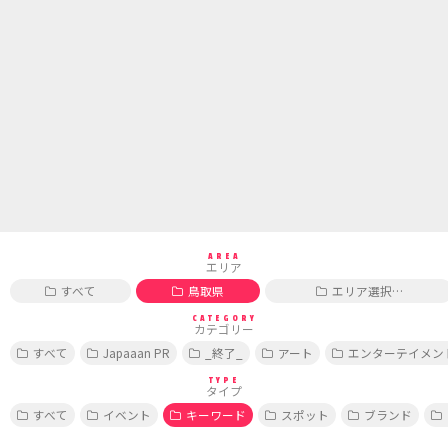
AREA
エリア
すべて
鳥取県
エリア選択…
CATEGORY
カテゴリー
すべて
Japaaan PR
_終了_
アート
エンターテイメン
TYPE
タイプ
すべて
イベント
キーワード
スポット
ブランド