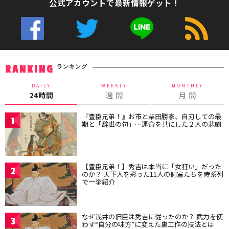
公式アカウントで最新情報ゲット！
ランキング
RANKING
DAILY
WEEKLY
MONTHLY
24時間
週 間
月 間
『豊臣兄弟！』お市と柴田勝家、自刃しての最
1
期と「辞世の句」…運命を共にした２人の悲劇
【豊臣兄弟！】秀吉は本当に「女狂い」だった
2
のか？ 天下人を彩った11人の側室たちを時系列
で一挙紹介
なぜ浅井の旧臣は秀吉に従ったのか？ 武力を使
3
わず“自分の味方”に変えた裏工作の技法とは