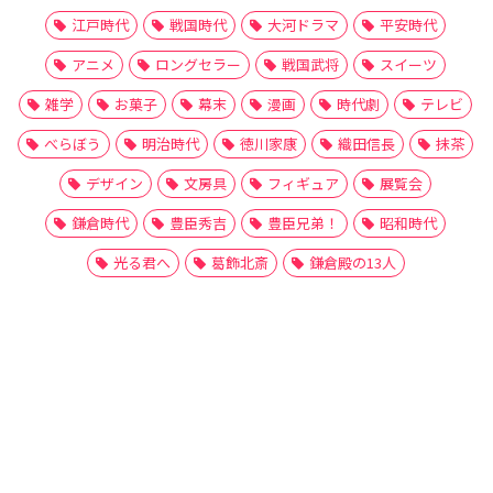
江戸時代
戦国時代
大河ドラマ
平安時代
アニメ
ロングセラー
戦国武将
スイーツ
雑学
お菓子
幕末
漫画
時代劇
テレビ
べらぼう
明治時代
徳川家康
織田信長
抹茶
デザイン
文房具
フィギュア
展覧会
鎌倉時代
豊臣秀吉
豊臣兄弟！
昭和時代
光る君へ
葛飾北斎
鎌倉殿の13人