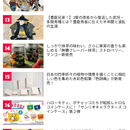
【豊臣兄弟！】2度の改易から復活した武将・
13
多賀秀種とは？豊臣秀長に仕えた半年間と波乱
の生涯
しっかり抹茶の味わい、さらに果実の香りも楽
14
しめる「無糖フレーバー抹茶」ストロベリー、
マンゴー新発売
日本の四季折々の植物や情景を描くことに相応
15
しい色を集めた水彩色鉛筆『色辞典』が新発
売！
ハローキティ、ポチャッコたちが昭和レトロな
16
コインケースに！「サンリオキャラクターズ コ
インケース」第２弾