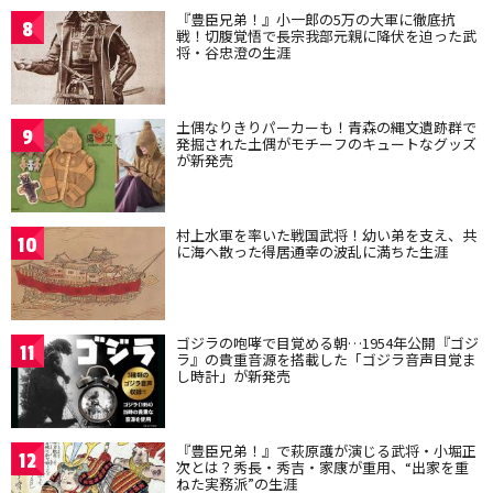
『豊臣兄弟！』小一郎の5万の大軍に徹底抗
8
戦！切腹覚悟で長宗我部元親に降伏を迫った武
将・谷忠澄の生涯
土偶なりきりパーカーも！青森の縄文遺跡群で
9
発掘された土偶がモチーフのキュートなグッズ
が新発売
村上水軍を率いた戦国武将！幼い弟を支え、共
10
に海へ散った得居通幸の波乱に満ちた生涯
ゴジラの咆哮で目覚める朝…1954年公開『ゴジ
11
ラ』の貴重音源を搭載した「ゴジラ音声目覚ま
し時計」が新発売
『豊臣兄弟！』で萩原護が演じる武将・小堀正
12
次とは？秀長・秀吉・家康が重用、“出家を重
ねた実務派”の生涯