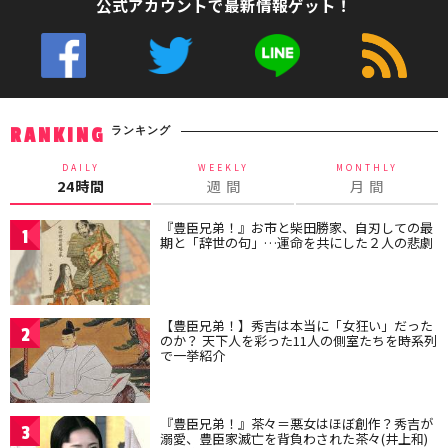
公式アカウントで最新情報ゲット！
ランキング
RANKING
DAILY
WEEKLY
MONTHLY
24時間
週 間
月 間
『豊臣兄弟！』お市と柴田勝家、自刃しての最
1
期と「辞世の句」…運命を共にした２人の悲劇
【豊臣兄弟！】秀吉は本当に「女狂い」だった
2
のか？ 天下人を彩った11人の側室たちを時系列
で一挙紹介
『豊臣兄弟！』茶々＝悪女はほぼ創作？秀吉が
3
溺愛、豊臣家滅亡を背負わされた茶々(井上和)