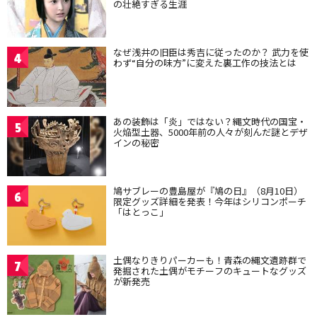
の壮絶すぎる生涯
なぜ浅井の旧臣は秀吉に従ったのか？ 武力を使
4
わず“自分の味方”に変えた裏工作の技法とは
あの装飾は「炎」ではない？縄文時代の国宝・
5
火焔型土器、5000年前の人々が刻んだ謎とデザ
インの秘密
鳩サブレーの豊島屋が『鳩の日』（8月10日）
6
限定グッズ詳細を発表！今年はシリコンポーチ
「はとっこ」
土偶なりきりパーカーも！青森の縄文遺跡群で
7
発掘された土偶がモチーフのキュートなグッズ
が新発売