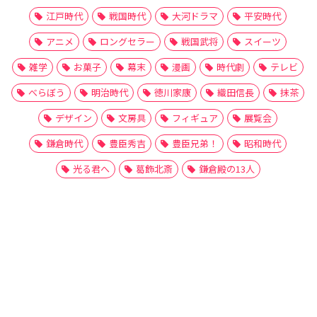
江戸時代
戦国時代
大河ドラマ
平安時代
アニメ
ロングセラー
戦国武将
スイーツ
雑学
お菓子
幕末
漫画
時代劇
テレビ
べらぼう
明治時代
徳川家康
織田信長
抹茶
デザイン
文房具
フィギュア
展覧会
鎌倉時代
豊臣秀吉
豊臣兄弟！
昭和時代
光る君へ
葛飾北斎
鎌倉殿の13人