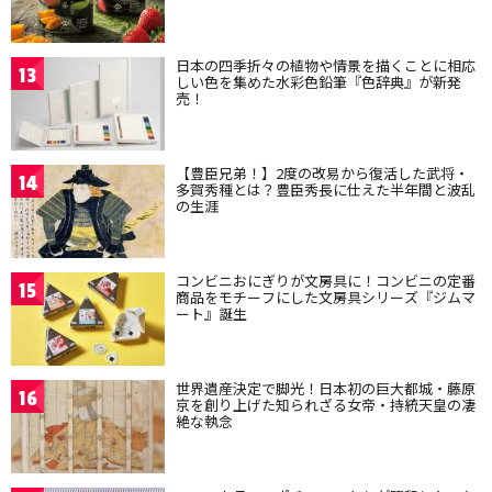
日本の四季折々の植物や情景を描くことに相応
13
しい色を集めた水彩色鉛筆『色辞典』が新発
売！
【豊臣兄弟！】2度の改易から復活した武将・
14
多賀秀種とは？豊臣秀長に仕えた半年間と波乱
の生涯
コンビニおにぎりが文房具に！コンビニの定番
15
商品をモチーフにした文房具シリーズ『ジムマ
ート』誕生
世界遺産決定で脚光！日本初の巨大都城・藤原
16
京を創り上げた知られざる女帝・持統天皇の凄
絶な執念