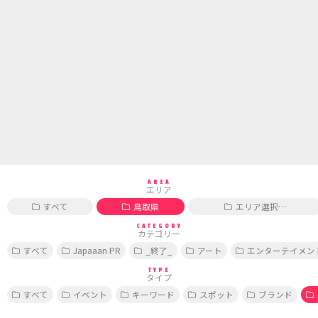
AREA
エリア
すべて
鳥取県
エリア選択…
CATEGORY
カテゴリー
すべて
Japaaan PR
_終了_
アート
エンターテイメン
TYPE
タイプ
すべて
イベント
キーワード
スポット
ブランド