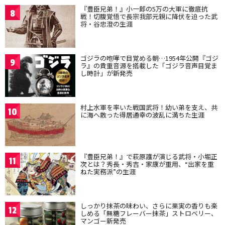
『豊臣兄弟！』小一郎の5万の大軍に徹底抗
8
戦！切腹覚悟で長宗我部元親に降伏を迫った武
将・谷忠澄の生涯
ゴジラの咆哮で目覚める朝…1954年公開『ゴジ
9
ラ』の貴重音源を搭載した「ゴジラ音声目覚ま
し時計」が新発売
村上水軍を率いた戦国武将！幼い弟を支え、共
10
に海へ散った得居通幸の波乱に満ちた生涯
『豊臣兄弟！』で萩原護が演じる武将・小堀正
11
次とは？秀長・秀吉・家康が重用、“出家を重
ねた実務派”の生涯
しっかり抹茶の味わい、さらに果実の香りも楽
12
しめる「無糖フレーバー抹茶」ストロベリー、
マンゴー新発売