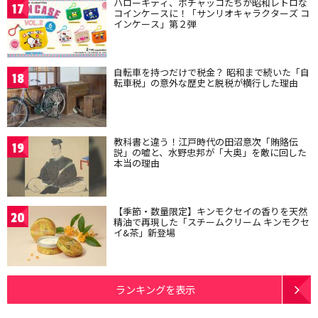
ハローキティ、ポチャッコたちが昭和レトロな
17
コインケースに！「サンリオキャラクターズ コ
インケース」第２弾
自転車を持つだけで税金？ 昭和まで続いた「自
18
転車税」の意外な歴史と脱税が横行した理由
教科書と違う！江戸時代の田沼意次「賄賂伝
19
説」の嘘と、水野忠邦が「大奥」を敵に回した
本当の理由
【季節・数量限定】キンモクセイの香りを天然
20
精油で再現した「スチームクリーム キンモクセ
イ&茶」新登場
ランキングを表示