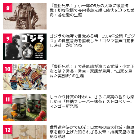
『豊臣兄弟！』小一郎の5万の大軍に徹底抗
8
戦！切腹覚悟で長宗我部元親に降伏を迫った武
将・谷忠澄の生涯
ゴジラの咆哮で目覚める朝…1954年公開『ゴジ
9
ラ』の貴重音源を搭載した「ゴジラ音声目覚ま
し時計」が新発売
『豊臣兄弟！』で萩原護が演じる武将・小堀正
10
次とは？秀長・秀吉・家康が重用、“出家を重
ねた実務派”の生涯
しっかり抹茶の味わい、さらに果実の香りも楽
11
しめる「無糖フレーバー抹茶」ストロベリー、
マンゴー新発売
世界遺産決定で脚光！日本初の巨大都城・藤原
12
京を創り上げた知られざる女帝・持統天皇の凄
絶な執念