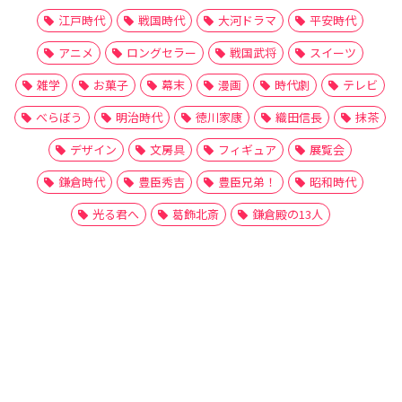
江戸時代
戦国時代
大河ドラマ
平安時代
アニメ
ロングセラー
戦国武将
スイーツ
雑学
お菓子
幕末
漫画
時代劇
テレビ
べらぼう
明治時代
徳川家康
織田信長
抹茶
デザイン
文房具
フィギュア
展覧会
鎌倉時代
豊臣秀吉
豊臣兄弟！
昭和時代
光る君へ
葛飾北斎
鎌倉殿の13人