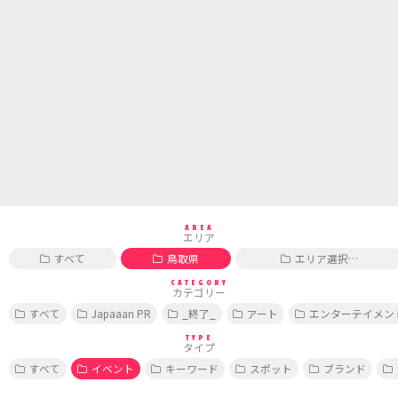
AREA
エリア
すべて
鳥取県
エリア選択…
CATEGORY
カテゴリー
すべて
Japaaan PR
_終了_
アート
エンターテイメン
TYPE
タイプ
すべて
イベント
キーワード
スポット
ブランド