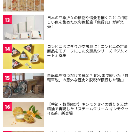
日本の四季折々の植物や情景を描くことに相応
13
しい色を集めた水彩色鉛筆『色辞典』が新発
売！
コンビニおにぎりが文房具に！コンビニの定番
14
商品をモチーフにした文房具シリーズ『ジムマ
ート』誕生
自転車を持つだけで税金？ 昭和まで続いた「自
15
転車税」の意外な歴史と脱税が横行した理由
【季節・数量限定】キンモクセイの香りを天然
16
精油で再現した「スチームクリーム キンモクセ
イ&茶」新登場