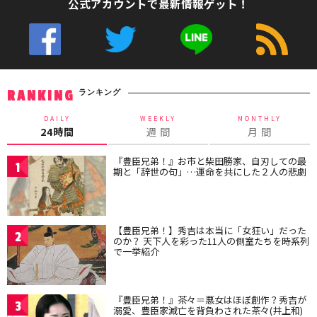
公式アカウントで最新情報ゲット！
ランキング
RANKING
DAILY
WEEKLY
MONTHLY
24時間
週 間
月 間
『豊臣兄弟！』お市と柴田勝家、自刃しての最
1
期と「辞世の句」…運命を共にした２人の悲劇
【豊臣兄弟！】秀吉は本当に「女狂い」だった
2
のか？ 天下人を彩った11人の側室たちを時系列
で一挙紹介
『豊臣兄弟！』茶々＝悪女はほぼ創作？秀吉が
3
溺愛、豊臣家滅亡を背負わされた茶々(井上和)