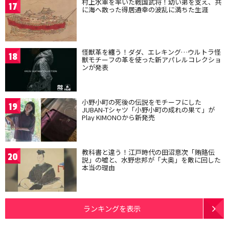
村上水軍を率いた戦国武将！幼い弟を支え、共
17
に海へ散った得居通幸の波乱に満ちた生涯
怪獣革を纏う！ダダ、エレキング…ウルトラ怪
18
獣モチーフの革を使った新アパレルコレクショ
ンが発表
小野小町の死後の伝説をモチーフにした
19
JUBAN-Tシャツ「小野小町の成れの果て」が
Play KIMONOから新発売
教科書と違う！江戸時代の田沼意次「賄賂伝
20
説」の嘘と、水野忠邦が「大奥」を敵に回した
本当の理由
ランキングを表示