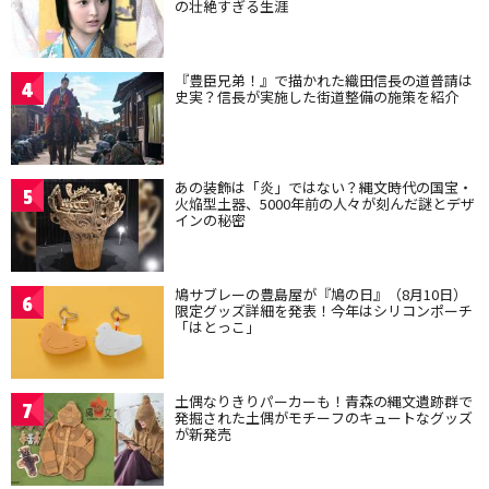
の壮絶すぎる生涯
『豊臣兄弟！』で描かれた織田信長の道普請は
4
史実？信長が実施した街道整備の施策を紹介
あの装飾は「炎」ではない？縄文時代の国宝・
5
火焔型土器、5000年前の人々が刻んだ謎とデザ
インの秘密
鳩サブレーの豊島屋が『鳩の日』（8月10日）
6
限定グッズ詳細を発表！今年はシリコンポーチ
「はとっこ」
土偶なりきりパーカーも！青森の縄文遺跡群で
7
発掘された土偶がモチーフのキュートなグッズ
が新発売