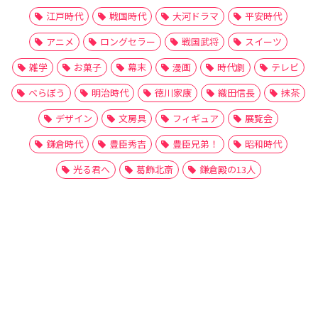
江戸時代
戦国時代
大河ドラマ
平安時代
アニメ
ロングセラー
戦国武将
スイーツ
雑学
お菓子
幕末
漫画
時代劇
テレビ
べらぼう
明治時代
徳川家康
織田信長
抹茶
デザイン
文房具
フィギュア
展覧会
鎌倉時代
豊臣秀吉
豊臣兄弟！
昭和時代
光る君へ
葛飾北斎
鎌倉殿の13人