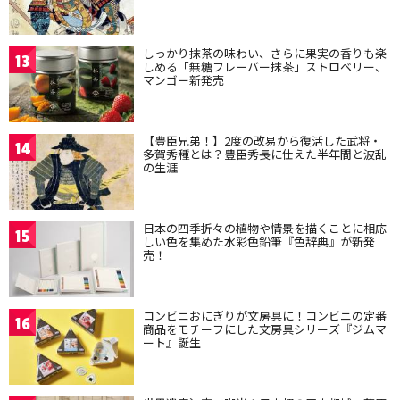
しっかり抹茶の味わい、さらに果実の香りも楽
13
しめる「無糖フレーバー抹茶」ストロベリー、
マンゴー新発売
【豊臣兄弟！】2度の改易から復活した武将・
14
多賀秀種とは？豊臣秀長に仕えた半年間と波乱
の生涯
日本の四季折々の植物や情景を描くことに相応
15
しい色を集めた水彩色鉛筆『色辞典』が新発
売！
コンビニおにぎりが文房具に！コンビニの定番
16
商品をモチーフにした文房具シリーズ『ジムマ
ート』誕生