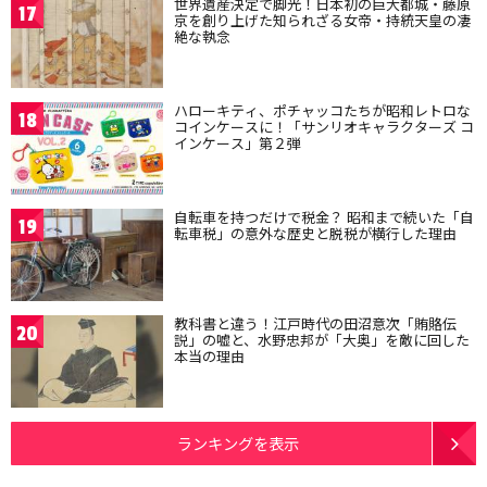
世界遺産決定で脚光！日本初の巨大都城・藤原
17
京を創り上げた知られざる女帝・持統天皇の凄
絶な執念
ハローキティ、ポチャッコたちが昭和レトロな
18
コインケースに！「サンリオキャラクターズ コ
インケース」第２弾
自転車を持つだけで税金？ 昭和まで続いた「自
19
転車税」の意外な歴史と脱税が横行した理由
教科書と違う！江戸時代の田沼意次「賄賂伝
20
説」の嘘と、水野忠邦が「大奥」を敵に回した
本当の理由
ランキングを表示