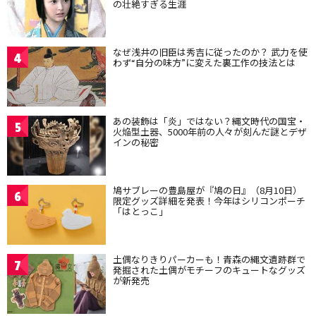
の壮絶すぎる生涯
なぜ浅井の旧臣は秀吉に従ったのか？ 武力を使
4
わず“自分の味方”に変えた裏工作の技法とは
あの装飾は「炎」ではない？縄文時代の国宝・
5
火焔型土器、5000年前の人々が刻んだ謎とデザ
インの秘密
鳩サブレーの豊島屋が『鳩の日』（8月10日）
6
限定グッズ詳細を発表！今年はシリコンポーチ
「はとっこ」
土偶なりきりパーカーも！青森の縄文遺跡群で
7
発掘された土偶がモチーフのキュートなグッズ
が新発売