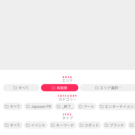
AREA
エリア
すべて
鳥取県
エリア選択…
CATEGORY
カテゴリー
すべて
Japaaan PR
_終了_
アート
エンターテイメン
TYPE
タイプ
すべて
イベント
キーワード
スポット
ブランド