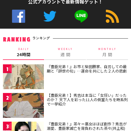
公式アカウントで最新情報ゲット！
ランキング
RANKING
DAILY
WEEKLY
MONTHLY
24時間
週 間
月 間
『豊臣兄弟！』お市と柴田勝家、自刃しての最
1
期と「辞世の句」…運命を共にした２人の悲劇
【豊臣兄弟！】秀吉は本当に「女狂い」だった
2
のか？ 天下人を彩った11人の側室たちを時系列
で一挙紹介
『豊臣兄弟！』茶々＝悪女はほぼ創作？秀吉が
3
溺愛、豊臣家滅亡を背負わされた茶々(井上和)