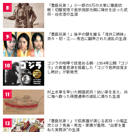
『豊臣兄弟！』小一郎の5万の大軍に徹底抗
8
戦！切腹覚悟で長宗我部元親に降伏を迫った武
将・谷忠澄の生涯
『豊臣兄弟！』後半の鍵を握る「浅井三姉妹」
9
茶々・初・江——秀吉に翻弄された波乱の生涯
ゴジラの咆哮で目覚める朝…1954年公開『ゴジ
10
ラ』の貴重音源を搭載した「ゴジラ音声目覚ま
し時計」が新発売
村上水軍を率いた戦国武将！幼い弟を支え、共
11
に海へ散った得居通幸の波乱に満ちた生涯
『豊臣兄弟！』で萩原護が演じる武将・小堀正
12
次とは？秀長・秀吉・家康が重用、“出家を重
ねた実務派”の生涯