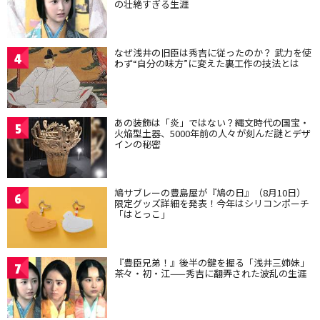
の壮絶すぎる生涯
なぜ浅井の旧臣は秀吉に従ったのか？ 武力を使
4
わず“自分の味方”に変えた裏工作の技法とは
あの装飾は「炎」ではない？縄文時代の国宝・
5
火焔型土器、5000年前の人々が刻んだ謎とデザ
インの秘密
鳩サブレーの豊島屋が『鳩の日』（8月10日）
6
限定グッズ詳細を発表！今年はシリコンポーチ
「はとっこ」
『豊臣兄弟！』後半の鍵を握る「浅井三姉妹」
7
茶々・初・江——秀吉に翻弄された波乱の生涯