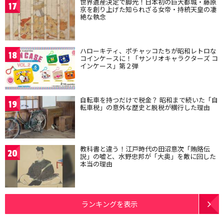
世界遺産決定で脚光！日本初の巨大都城・藤原
17
京を創り上げた知られざる女帝・持統天皇の凄
絶な執念
ハローキティ、ポチャッコたちが昭和レトロな
18
コインケースに！「サンリオキャラクターズ コ
インケース」第２弾
自転車を持つだけで税金？ 昭和まで続いた「自
19
転車税」の意外な歴史と脱税が横行した理由
教科書と違う！江戸時代の田沼意次「賄賂伝
20
説」の嘘と、水野忠邦が「大奥」を敵に回した
本当の理由
ランキングを表示