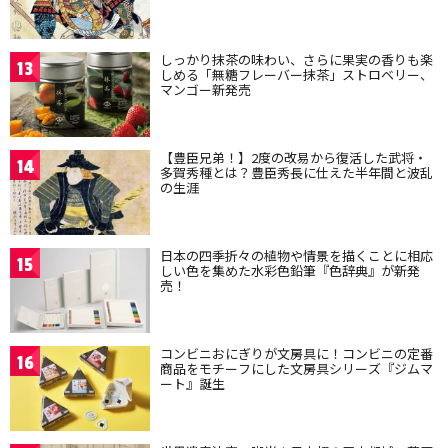
しっかり抹茶の味わい、さらに果実の香りも楽
13
しめる「無糖フレーバー抹茶」ストロベリー、
マンゴー新発売
【豊臣兄弟！】2度の改易から復活した武将・
14
多賀秀種とは？豊臣秀長に仕えた半年間と波乱
の生涯
日本の四季折々の植物や情景を描くことに相応
15
しい色を集めた水彩色鉛筆『色辞典』が新発
売！
コンビニおにぎりが文房具に！コンビニの定番
16
商品をモチーフにした文房具シリーズ『ジムマ
ート』誕生