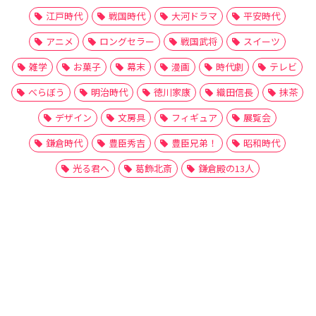
江戸時代
戦国時代
大河ドラマ
平安時代
アニメ
ロングセラー
戦国武将
スイーツ
雑学
お菓子
幕末
漫画
時代劇
テレビ
べらぼう
明治時代
徳川家康
織田信長
抹茶
デザイン
文房具
フィギュア
展覧会
鎌倉時代
豊臣秀吉
豊臣兄弟！
昭和時代
光る君へ
葛飾北斎
鎌倉殿の13人