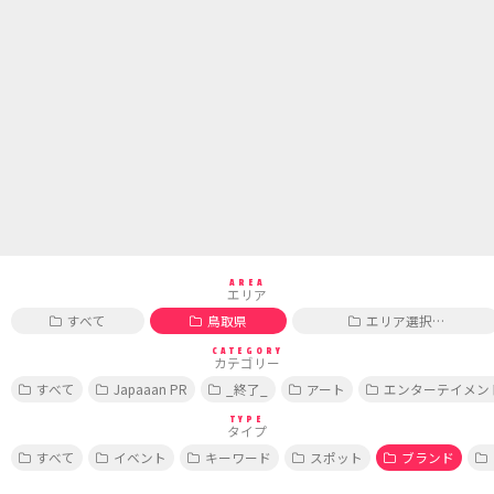
AREA
エリア
すべて
鳥取県
エリア選択…
CATEGORY
カテゴリー
すべて
Japaaan PR
_終了_
アート
エンターテイメン
TYPE
タイプ
すべて
イベント
キーワード
スポット
ブランド