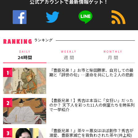
公式アカウントで最新情報ゲット！
ランキング
RANKING
DAILY
WEEKLY
MONTHLY
24時間
週 間
月 間
『豊臣兄弟！』お市と柴田勝家、自刃しての最
1
期と「辞世の句」…運命を共にした２人の悲劇
【豊臣兄弟！】秀吉は本当に「女狂い」だった
2
のか？ 天下人を彩った11人の側室たちを時系列
で一挙紹介
『豊臣兄弟！』茶々＝悪女はほぼ創作？秀吉が
3
溺愛、豊臣家滅亡を背負わされた茶々(井上和)