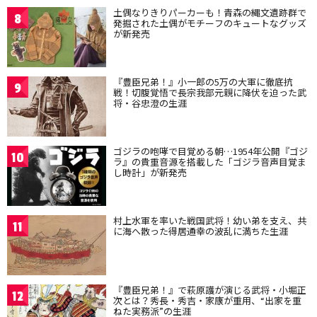
土偶なりきりパーカーも！青森の縄文遺跡群で
8
発掘された土偶がモチーフのキュートなグッズ
が新発売
『豊臣兄弟！』小一郎の5万の大軍に徹底抗
9
戦！切腹覚悟で長宗我部元親に降伏を迫った武
将・谷忠澄の生涯
ゴジラの咆哮で目覚める朝…1954年公開『ゴジ
10
ラ』の貴重音源を搭載した「ゴジラ音声目覚ま
し時計」が新発売
村上水軍を率いた戦国武将！幼い弟を支え、共
11
に海へ散った得居通幸の波乱に満ちた生涯
『豊臣兄弟！』で萩原護が演じる武将・小堀正
12
次とは？秀長・秀吉・家康が重用、“出家を重
ねた実務派”の生涯