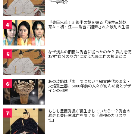
で一挙紹介
『豊臣兄弟！』後半の鍵を握る「浅井三姉妹」
4
茶々・初・江——秀吉に翻弄された波乱の生涯
なぜ浅井の旧臣は秀吉に従ったのか？ 武力を使
5
わず“自分の味方”に変えた裏工作の技法とは
あの装飾は「炎」ではない？縄文時代の国宝・
6
火焔型土器、5000年前の人々が刻んだ謎とデザ
インの秘密
もしも豊臣秀長が長生きしていたら…？秀吉の
7
暴走と豊臣家滅亡を防げた「最強のカリスマ
性」