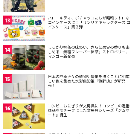
ハローキティ、ポチャッコたちが昭和レトロな
13
コインケースに！「サンリオキャラクターズ コ
インケース」第２弾
しっかり抹茶の味わい、さらに果実の香りも楽
14
しめる「無糖フレーバー抹茶」ストロベリー、
マンゴー新発売
日本の四季折々の植物や情景を描くことに相応
15
しい色を集めた水彩色鉛筆『色辞典』が新発
売！
コンビニおにぎりが文房具に！コンビニの定番
16
商品をモチーフにした文房具シリーズ『ジムマ
ート』誕生