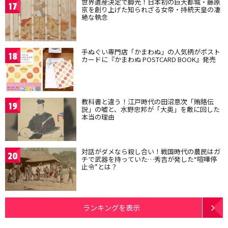
世界遺産決定で脚光！日本初の巨大都城・藤原
17
京を創り上げた知られざる女帝・持統天皇の凄
絶な執念
手ぬぐい専門店「かまわぬ」の人気柄がポスト
18
カードに『かまわぬ POSTCARD BOOK』発売
教科書と違う！江戸時代の田沼意次「賄賂伝
19
説」の嘘と、水野忠邦が「大奥」を敵に回した
本当の理由
対話がダメなら殺し合い！戦国時代の農民はガ
20
チで武器を持っていた…秀吉が発した“喧嘩停
止令”とは？
ランキングを表示