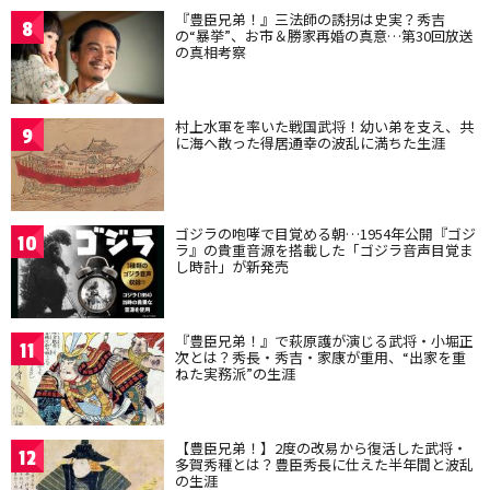
『豊臣兄弟！』三法師の誘拐は史実？秀吉
8
の“暴挙”、お市＆勝家再婚の真意…第30回放送
の真相考察
村上水軍を率いた戦国武将！幼い弟を支え、共
9
に海へ散った得居通幸の波乱に満ちた生涯
ゴジラの咆哮で目覚める朝…1954年公開『ゴジ
10
ラ』の貴重音源を搭載した「ゴジラ音声目覚ま
し時計」が新発売
『豊臣兄弟！』で萩原護が演じる武将・小堀正
11
次とは？秀長・秀吉・家康が重用、“出家を重
ねた実務派”の生涯
【豊臣兄弟！】2度の改易から復活した武将・
12
多賀秀種とは？豊臣秀長に仕えた半年間と波乱
の生涯