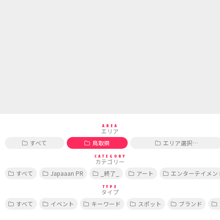
AREA
エリア
すべて
鳥取県
エリア選択…
CATEGORY
カテゴリー
すべて
Japaaan PR
_終了_
アート
エンターテイメン
TYPE
タイプ
すべて
イベント
キーワード
スポット
ブランド