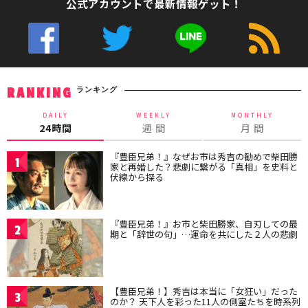
公式アカウントで最新情報ゲット！
ランキング
RANKING
DAILY
WEEKLY
MONTHLY
24時間
週 間
月 間
『豊臣兄弟！』なぜお市は秀吉の勧めで柴田勝
1
家と再婚した？悲劇に繋がる「真相」を史料と
伏線から探る
『豊臣兄弟！』お市と柴田勝家、自刃しての最
2
期と「辞世の句」…運命を共にした２人の悲劇
【豊臣兄弟！】秀吉は本当に「女狂い」だった
3
のか？ 天下人を彩った11人の側室たちを時系列