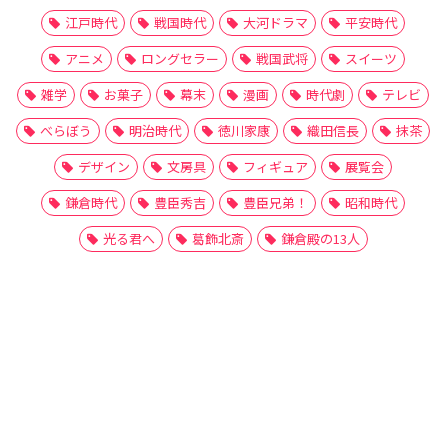
江戸時代
戦国時代
大河ドラマ
平安時代
アニメ
ロングセラー
戦国武将
スイーツ
雑学
お菓子
幕末
漫画
時代劇
テレビ
べらぼう
明治時代
徳川家康
織田信長
抹茶
デザイン
文房具
フィギュア
展覧会
鎌倉時代
豊臣秀吉
豊臣兄弟！
昭和時代
光る君へ
葛飾北斎
鎌倉殿の13人