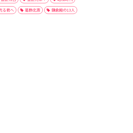
光る君へ
葛飾北斎
鎌倉殿の13人