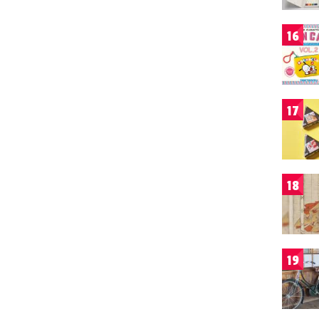
16
17
18
19