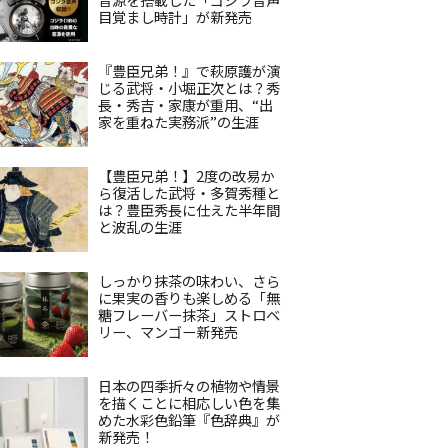
目覚まし時計」が新発売
『豊臣兄弟！』で萩原護が演
じる武将・小堀正次とは？秀
長・秀吉・家康が重用、“出
家を重ねた実務派”の生涯
【豊臣兄弟！】2度の改易か
ら復活した武将・多賀秀種と
は？豊臣秀長に仕えた半年間
と波乱の生涯
しっかり抹茶の味わい、さら
に果実の香りも楽しめる「無
糖フレーバー抹茶」ストロベ
リー、マンゴー新発売
日本の四季折々の植物や情景
を描くことに相応しい色を集
めた水彩色鉛筆『色辞典』が
新発売！