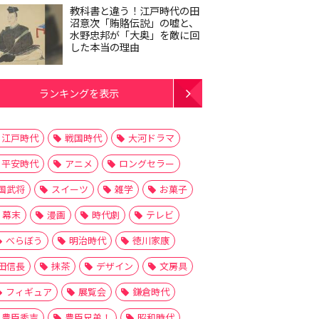
教科書と違う！江戸時代の田
沼意次「賄賂伝説」の嘘と、
水野忠邦が「大奥」を敵に回
した本当の理由
ランキングを表示
江戸時代
戦国時代
大河ドラマ
平安時代
アニメ
ロングセラー
国武将
スイーツ
雑学
お菓子
幕末
漫画
時代劇
テレビ
べらぼう
明治時代
徳川家康
田信長
抹茶
デザイン
文房具
フィギュア
展覧会
鎌倉時代
豊臣秀吉
豊臣兄弟！
昭和時代