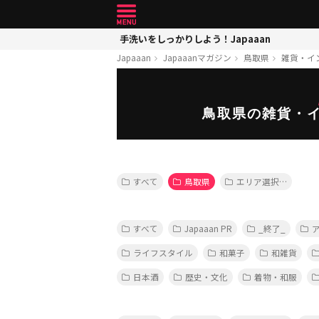
手洗いをしっかりしよう！Japaaan
Japaaan
Japaaanマガジン
鳥取県
雑貨・イ
鳥取県の雑貨・
すべて
鳥取県
エリア選択…
すべて
Japaaan PR
_終了_
ライフスタイル
和菓子
和雑貨
日本酒
歴史・文化
着物・和服