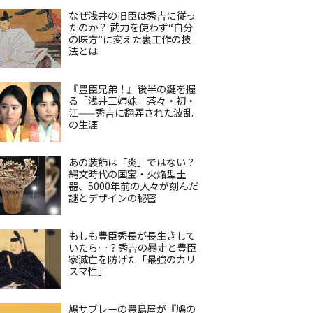
なぜ浅井の旧臣は秀吉に従っ
たのか？ 武力を使わず“自分
の味方”に変えた裏工作の技
法とは
『豊臣兄弟！』後半の鍵を握
る「浅井三姉妹」茶々・初・
江——秀吉に翻弄された波乱
の生涯
あの装飾は「炎」ではない？
縄文時代の国宝・火焔型土
器、5000年前の人々が刻んだ
謎とデザインの秘密
もしも豊臣秀長が長生きして
いたら…？秀吉の暴走と豊臣
家滅亡を防げた「最強のカリ
スマ性」
鳩サブレーの豊島屋が『鳩の