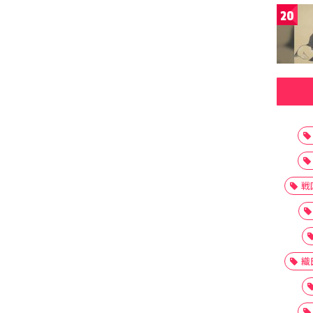
20
戦
織