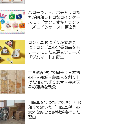
ハローキティ、ポチャッコた
ちが昭和レトロなコインケー
スに！「サンリオキャラクタ
ーズ コインケース」第２弾
コンビニおにぎりが文房具
に！コンビニの定番商品をモ
チーフにした文房具シリーズ
『ジムマート』誕生
世界遺産決定で脚光！日本初
の巨大都城・藤原京を創り上
げた知られざる女帝・持統天
皇の凄絶な執念
自転車を持つだけで税金？ 昭
和まで続いた「自転車税」の
意外な歴史と脱税が横行した
理由