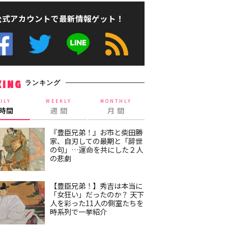
公式アカウントで最新情報ゲット！
ランキング
KING
ILY
WEEKLY
MONTHLY
4時間
週 間
月 間
『豊臣兄弟！』お市と柴田勝
家、自刃しての最期と「辞世
の句」…運命を共にした２人
の悲劇
【豊臣兄弟！】秀吉は本当に
「女狂い」だったのか？ 天下
人を彩った11人の側室たちを
時系列で一挙紹介