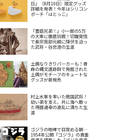
日』（8月10日）限定グッズ
詳細を発表！今年はシリコン
ポーチ「はとっこ」
『豊臣兄弟！』小一郎の5万
の大軍に徹底抗戦！切腹覚悟
で長宗我部元親に降伏を迫っ
た武将・谷忠澄の生涯
土偶なりきりパーカーも！青
森の縄文遺跡群で発掘された
土偶がモチーフのキュートな
グッズが新発売
村上水軍を率いた戦国武将！
幼い弟を支え、共に海へ散っ
た得居通幸の波乱に満ちた生
涯
ゴジラの咆哮で目覚める朝…
1954年公開『ゴジラ』の貴重
音源を搭載した「ゴジラ音声