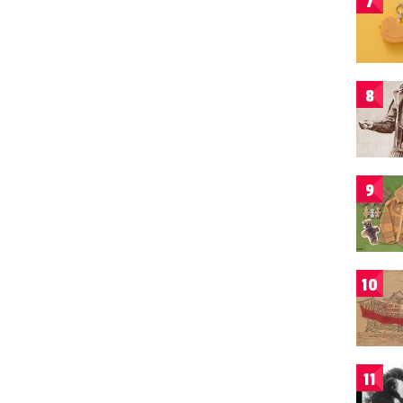
7
8
9
10
11