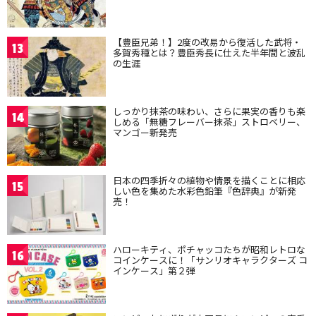
【豊臣兄弟！】2度の改易から復活した武将・
13
多賀秀種とは？豊臣秀長に仕えた半年間と波乱
の生涯
しっかり抹茶の味わい、さらに果実の香りも楽
14
しめる「無糖フレーバー抹茶」ストロベリー、
マンゴー新発売
日本の四季折々の植物や情景を描くことに相応
15
しい色を集めた水彩色鉛筆『色辞典』が新発
売！
ハローキティ、ポチャッコたちが昭和レトロな
16
コインケースに！「サンリオキャラクターズ コ
インケース」第２弾