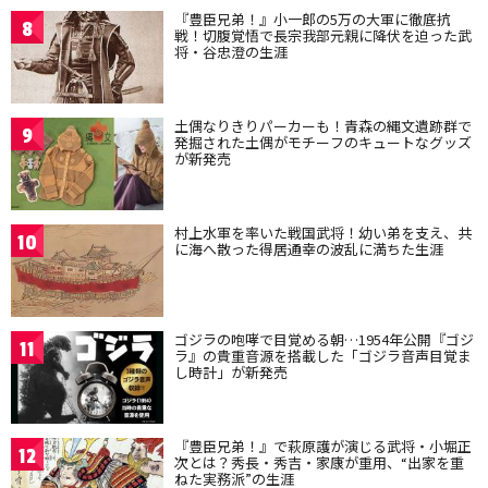
『豊臣兄弟！』小一郎の5万の大軍に徹底抗
8
戦！切腹覚悟で長宗我部元親に降伏を迫った武
将・谷忠澄の生涯
土偶なりきりパーカーも！青森の縄文遺跡群で
9
発掘された土偶がモチーフのキュートなグッズ
が新発売
村上水軍を率いた戦国武将！幼い弟を支え、共
10
に海へ散った得居通幸の波乱に満ちた生涯
ゴジラの咆哮で目覚める朝…1954年公開『ゴジ
11
ラ』の貴重音源を搭載した「ゴジラ音声目覚ま
し時計」が新発売
『豊臣兄弟！』で萩原護が演じる武将・小堀正
12
次とは？秀長・秀吉・家康が重用、“出家を重
ねた実務派”の生涯