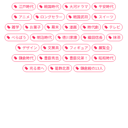
江戸時代
戦国時代
大河ドラマ
平安時代
アニメ
ロングセラー
戦国武将
スイーツ
雑学
お菓子
幕末
漫画
時代劇
テレビ
べらぼう
明治時代
徳川家康
織田信長
抹茶
デザイン
文房具
フィギュア
展覧会
鎌倉時代
豊臣秀吉
豊臣兄弟！
昭和時代
光る君へ
葛飾北斎
鎌倉殿の13人