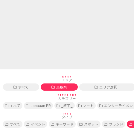
AREA
エリア
すべて
鳥取県
エリア選択…
CATEGORY
カテゴリー
すべて
Japaaan PR
_終了_
アート
エンターテイメン
TYPE
タイプ
すべて
イベント
キーワード
スポット
ブランド