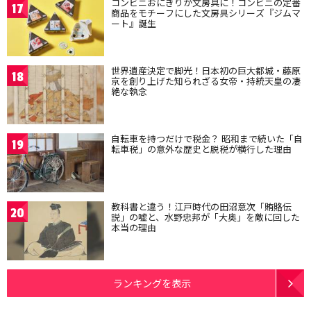
コンビニおにぎりが文房具に！コンビニの定番
17
商品をモチーフにした文房具シリーズ『ジムマ
ート』誕生
世界遺産決定で脚光！日本初の巨大都城・藤原
18
京を創り上げた知られざる女帝・持統天皇の凄
絶な執念
自転車を持つだけで税金？ 昭和まで続いた「自
19
転車税」の意外な歴史と脱税が横行した理由
教科書と違う！江戸時代の田沼意次「賄賂伝
20
説」の嘘と、水野忠邦が「大奥」を敵に回した
本当の理由
ランキングを表示