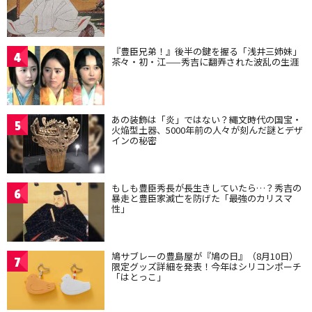
『豊臣兄弟！』後半の鍵を握る「浅井三姉妹」
4
茶々・初・江——秀吉に翻弄された波乱の生涯
あの装飾は「炎」ではない？縄文時代の国宝・
5
火焔型土器、5000年前の人々が刻んだ謎とデザ
インの秘密
もしも豊臣秀長が長生きしていたら…？秀吉の
6
暴走と豊臣家滅亡を防げた「最強のカリスマ
性」
鳩サブレーの豊島屋が『鳩の日』（8月10日）
7
限定グッズ詳細を発表！今年はシリコンポーチ
「はとっこ」