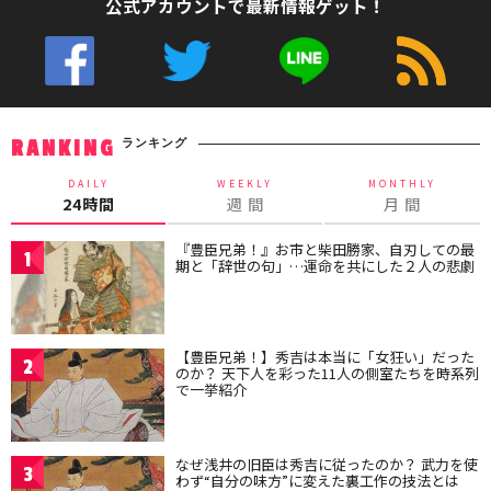
公式アカウントで最新情報ゲット！
ランキング
RANKING
DAILY
WEEKLY
MONTHLY
24時間
週 間
月 間
『豊臣兄弟！』お市と柴田勝家、自刃しての最
1
期と「辞世の句」…運命を共にした２人の悲劇
【豊臣兄弟！】秀吉は本当に「女狂い」だった
2
のか？ 天下人を彩った11人の側室たちを時系列
で一挙紹介
なぜ浅井の旧臣は秀吉に従ったのか？ 武力を使
3
わず“自分の味方”に変えた裏工作の技法とは