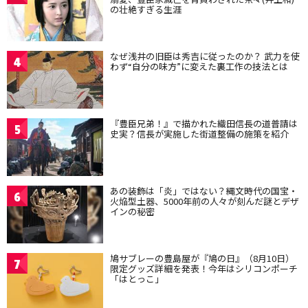
の壮絶すぎる生涯
なぜ浅井の旧臣は秀吉に従ったのか？ 武力を使
4
わず“自分の味方”に変えた裏工作の技法とは
『豊臣兄弟！』で描かれた織田信長の道普請は
5
史実？信長が実施した街道整備の施策を紹介
あの装飾は「炎」ではない？縄文時代の国宝・
6
火焔型土器、5000年前の人々が刻んだ謎とデザ
インの秘密
鳩サブレーの豊島屋が『鳩の日』（8月10日）
7
限定グッズ詳細を発表！今年はシリコンポーチ
「はとっこ」