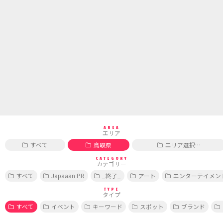
AREA
エリア
すべて
鳥取県
エリア選択…
CATEGORY
カテゴリー
すべて
Japaaan PR
_終了_
アート
エンターテイメン
TYPE
タイプ
すべて
イベント
キーワード
スポット
ブランド