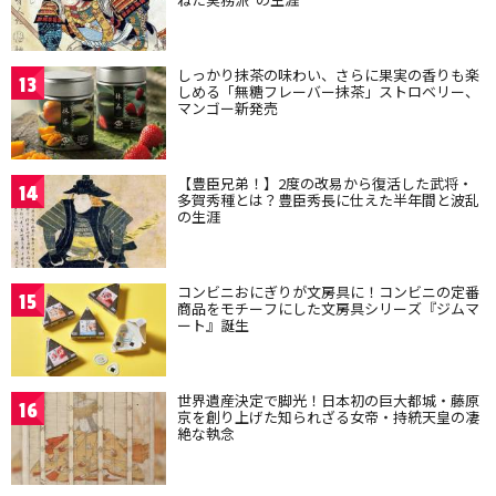
しっかり抹茶の味わい、さらに果実の香りも楽
13
しめる「無糖フレーバー抹茶」ストロベリー、
マンゴー新発売
【豊臣兄弟！】2度の改易から復活した武将・
14
多賀秀種とは？豊臣秀長に仕えた半年間と波乱
の生涯
コンビニおにぎりが文房具に！コンビニの定番
15
商品をモチーフにした文房具シリーズ『ジムマ
ート』誕生
世界遺産決定で脚光！日本初の巨大都城・藤原
16
京を創り上げた知られざる女帝・持統天皇の凄
絶な執念