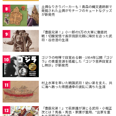
土偶なりきりパーカーも！青森の縄文遺跡群で
8
発掘された土偶がモチーフのキュートなグッズ
が新発売
『豊臣兄弟！』小一郎の5万の大軍に徹底抗
9
戦！切腹覚悟で長宗我部元親に降伏を迫った武
将・谷忠澄の生涯
ゴジラの咆哮で目覚める朝…1954年公開『ゴジ
10
ラ』の貴重音源を搭載した「ゴジラ音声目覚ま
し時計」が新発売
村上水軍を率いた戦国武将！幼い弟を支え、共
11
に海へ散った得居通幸の波乱に満ちた生涯
『豊臣兄弟！』で萩原護が演じる武将・小堀正
12
次とは？秀長・秀吉・家康が重用、“出家を重
ねた実務派”の生涯