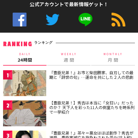
公式アカウントで最新情報ゲット！
ランキング
RANKING
DAILY
WEEKLY
MONTHLY
24時間
週 間
月 間
『豊臣兄弟！』お市と柴田勝家、自刃しての最
1
期と「辞世の句」…運命を共にした２人の悲劇
【豊臣兄弟！】秀吉は本当に「女狂い」だった
2
のか？ 天下人を彩った11人の側室たちを時系列
で一挙紹介
『豊臣兄弟！』茶々＝悪女はほぼ創作？秀吉が
3
溺愛、豊臣家滅亡を背負わされた茶々(井上和)