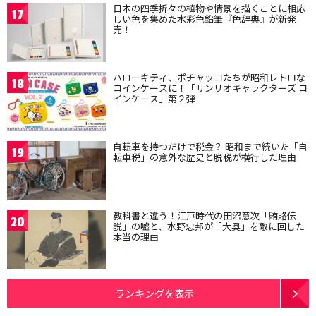
日本の四季折々の植物や情景を描くことに相応
17
しい色を集めた水彩色鉛筆『色辞典』が新発
売！
ハローキティ、ポチャッコたちが昭和レトロな
18
コインケースに！「サンリオキャラクターズ コ
インケース」第２弾
自転車を持つだけで税金？ 昭和まで続いた「自
19
転車税」の意外な歴史と脱税が横行した理由
教科書と違う！江戸時代の田沼意次「賄賂伝
20
説」の嘘と、水野忠邦が「大奥」を敵に回した
本当の理由
ランキングを表示