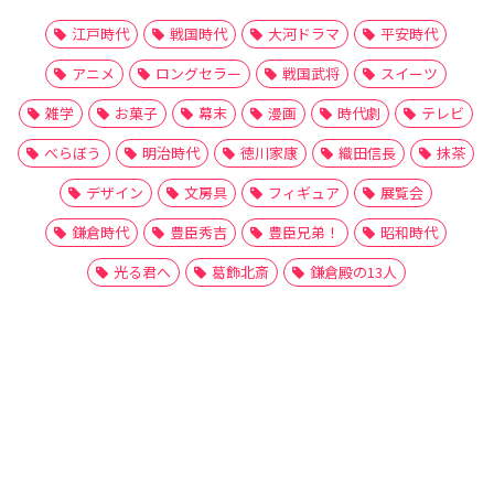
江戸時代
戦国時代
大河ドラマ
平安時代
アニメ
ロングセラー
戦国武将
スイーツ
雑学
お菓子
幕末
漫画
時代劇
テレビ
べらぼう
明治時代
徳川家康
織田信長
抹茶
デザイン
文房具
フィギュア
展覧会
鎌倉時代
豊臣秀吉
豊臣兄弟！
昭和時代
光る君へ
葛飾北斎
鎌倉殿の13人