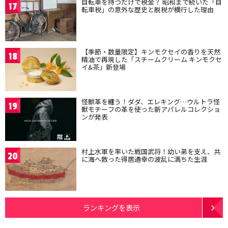
自転車を持つだけで税金？ 昭和まで続いた「自
17
転車税」の意外な歴史と脱税が横行した理由
【季節・数量限定】キンモクセイの香りを天然
18
精油で再現した「スチームクリーム キンモクセ
イ&茶」新登場
怪獣革を纏う！ダダ、エレキング…ウルトラ怪
19
獣モチーフの革を使った新アパレルコレクショ
ンが発表
村上水軍を率いた戦国武将！幼い弟を支え、共
20
に海へ散った得居通幸の波乱に満ちた生涯
ランキングを表示