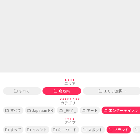
AREA
エリア
すべて
鳥取県
エリア選択…
CATEGORY
カテゴリー
すべて
Japaaan PR
_終了_
アート
エンターテイメン
TYPE
タイプ
すべて
イベント
キーワード
スポット
ブランド