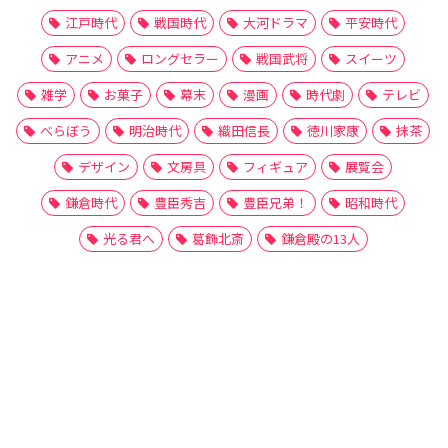
江戸時代
戦国時代
大河ドラマ
平安時代
アニメ
ロングセラー
戦国武将
スイーツ
雑学
お菓子
幕末
漫画
時代劇
テレビ
べらぼう
明治時代
織田信長
徳川家康
抹茶
デザイン
文房具
フィギュア
展覧会
鎌倉時代
豊臣秀吉
豊臣兄弟！
昭和時代
光る君へ
葛飾北斎
鎌倉殿の13人