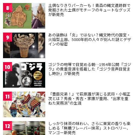
土偶なりきりパーカーも！青森の縄文遺跡群で
8
発掘された土偶がモチーフのキュートなグッズ
が新発売
あの装飾は「炎」ではない？縄文時代の国宝・
9
火焔型土器、5000年前の人々が刻んだ謎とデザ
インの秘密
ゴジラの咆哮で目覚める朝…1954年公開『ゴジ
10
ラ』の貴重音源を搭載した「ゴジラ音声目覚ま
し時計」が新発売
『豊臣兄弟！』で萩原護が演じる武将・小堀正
11
次とは？秀長・秀吉・家康が重用、“出家を重
ねた実務派”の生涯
しっかり抹茶の味わい、さらに果実の香りも楽
12
しめる「無糖フレーバー抹茶」ストロベリー、
マンゴー新発売