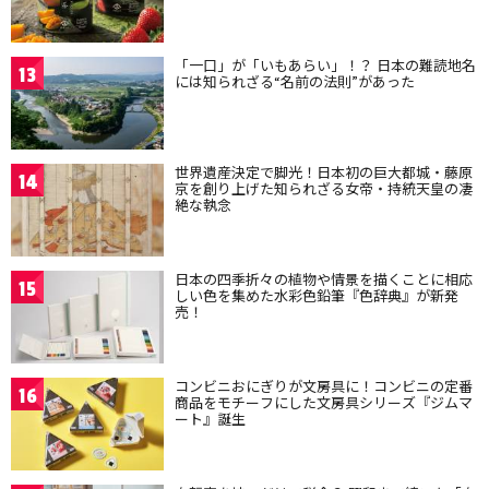
「一口」が「いもあらい」！？ 日本の難読地名
13
には知られざる“名前の法則”があった
世界遺産決定で脚光！日本初の巨大都城・藤原
14
京を創り上げた知られざる女帝・持統天皇の凄
絶な執念
日本の四季折々の植物や情景を描くことに相応
15
しい色を集めた水彩色鉛筆『色辞典』が新発
売！
コンビニおにぎりが文房具に！コンビニの定番
16
商品をモチーフにした文房具シリーズ『ジムマ
ート』誕生