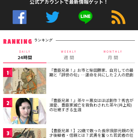
公式アカウントで最新情報ゲット！
ランキング
RANKING
DAILY
WEEKLY
MONTHLY
24時間
週 間
月 間
『豊臣兄弟！』お市と柴田勝家、自刃しての最
1
期と「辞世の句」…運命を共にした２人の悲劇
『豊臣兄弟！』茶々＝悪女はほぼ創作？秀吉が
2
溺愛、豊臣家滅亡を背負わされた茶々(井上和)
の壮絶すぎる生涯
【豊臣兄弟！】22歳で散った長宗我部元親の天
3
才後継者・信親とは？武勇を奮った若武者の壮