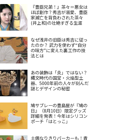
『豊臣兄弟！』茶々＝悪女は
ほぼ創作？秀吉が溺愛、豊臣
家滅亡を背負わされた茶々
(井上和)の壮絶すぎる生涯
なぜ浅井の旧臣は秀吉に従っ
たのか？ 武力を使わず“自分
の味方”に変えた裏工作の技
法とは
あの装飾は「炎」ではない？
縄文時代の国宝・火焔型土
器、5000年前の人々が刻んだ
謎とデザインの秘密
鳩サブレーの豊島屋が『鳩の
日』（8月10日）限定グッズ
詳細を発表！今年はシリコン
ポーチ「はとっこ」
土偶なりきりパーカーも！青