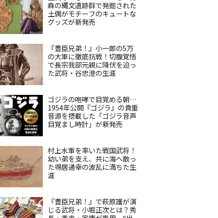
森の縄文遺跡群で発掘された
土偶がモチーフのキュートな
グッズが新発売
『豊臣兄弟！』小一郎の5万
の大軍に徹底抗戦！切腹覚悟
で長宗我部元親に降伏を迫っ
た武将・谷忠澄の生涯
ゴジラの咆哮で目覚める朝…
1954年公開『ゴジラ』の貴重
音源を搭載した「ゴジラ音声
目覚まし時計」が新発売
村上水軍を率いた戦国武将！
幼い弟を支え、共に海へ散っ
た得居通幸の波乱に満ちた生
涯
『豊臣兄弟！』で萩原護が演
じる武将・小堀正次とは？秀
長・秀吉・家康が重用、“出