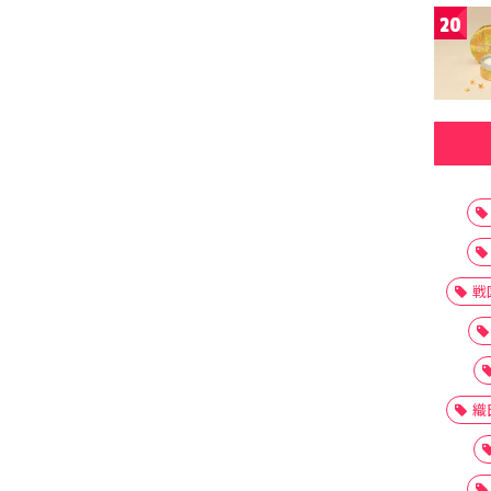
20
戦
織