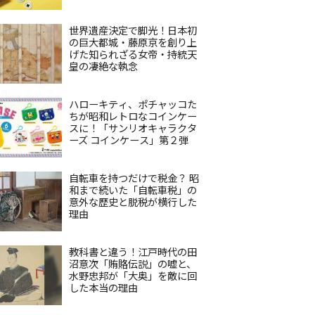
世界遺産決定で脚光！日本初
の巨大都城・藤原京を創り上
げた知られざる女帝・持統天
皇の凄絶な執念
ハローキティ、ポチャッコた
ちが昭和レトロなコインケー
スに！「サンリオキャラクタ
ーズ コインケース」第２弾
自転車を持つだけで税金？ 昭
和まで続いた「自転車税」の
意外な歴史と脱税が横行した
理由
教科書と違う！江戸時代の田
沼意次「賄賂伝説」の嘘と、
水野忠邦が「大奥」を敵に回
した本当の理由