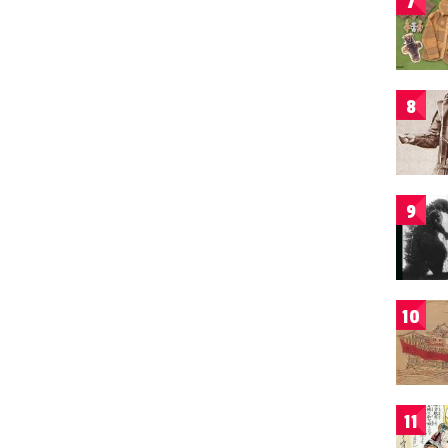
7
8
9
10
11