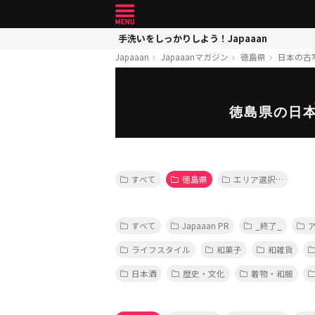
手洗いをしっかりしよう！Japaaan
Japaaan
Japaaanマガジン
徳島県
日本の古
徳島県の日
すべて
徳島県
エリア選択…
すべて
Japaaan PR
_終了_
ライフスタイル
和菓子
和雑貨
日本酒
歴史・文化
着物・和服