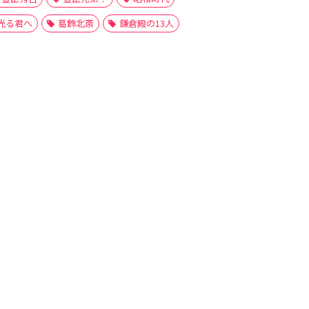
光る君へ
葛飾北斎
鎌倉殿の13人