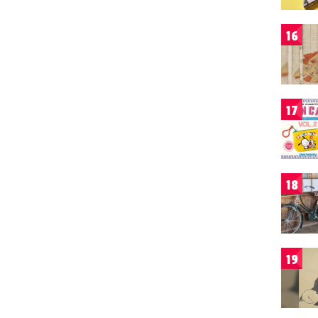
16
17
18
19