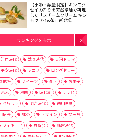
【季節・数量限定】キンモク
セイの香りを天然精油で再現
した「スチームクリーム キン
モクセイ&茶」新登場
ランキングを表示
江戸時代
戦国時代
大河ドラマ
平安時代
アニメ
ロングセラー
国武将
スイーツ
雑学
お菓子
幕末
漫画
時代劇
テレビ
べらぼう
明治時代
徳川家康
田信長
抹茶
デザイン
文房具
フィギュア
展覧会
鎌倉時代
豊臣秀吉
豊臣兄弟！
昭和時代