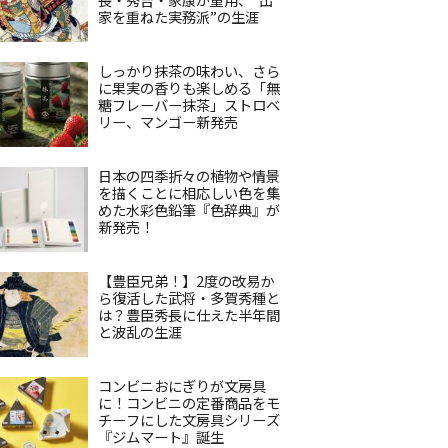
家を重ねた実務派”の生涯
しっかり抹茶の味わい、さら
に果実の香りも楽しめる「無
糖フレーバー抹茶」ストロベ
リー、マンゴー新発売
日本の四季折々の植物や情景
を描くことに相応しい色を集
めた水彩色鉛筆『色辞典』が
新発売！
【豊臣兄弟！】2度の改易か
ら復活した武将・多賀秀種と
は？豊臣秀長に仕えた半年間
と波乱の生涯
コンビニおにぎりが文房具
に！コンビニの定番商品をモ
チーフにした文房具シリーズ
『ジムマート』誕生