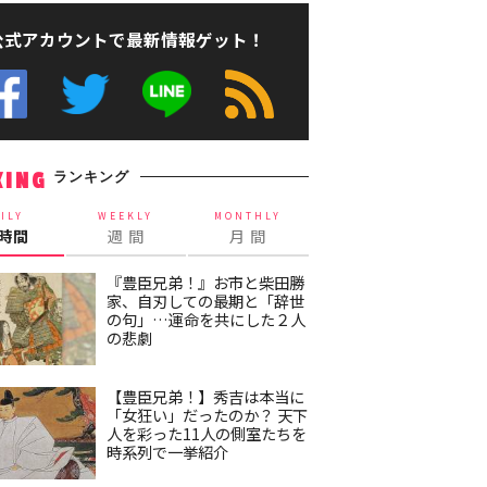
公式アカウントで最新情報ゲット！
ランキング
KING
ILY
WEEKLY
MONTHLY
4時間
週 間
月 間
『豊臣兄弟！』お市と柴田勝
家、自刃しての最期と「辞世
の句」…運命を共にした２人
の悲劇
【豊臣兄弟！】秀吉は本当に
「女狂い」だったのか？ 天下
人を彩った11人の側室たちを
時系列で一挙紹介