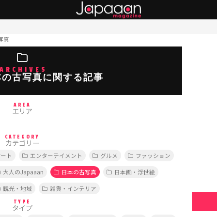
写真
ARCHIVES
本の古写真に関する記事
AREA
エリア
CATEGORY
カテゴリー
アート
エンターテイメント
グルメ
ファッション
大人のJapaaan
日本の古写真
日本画・浮世絵
観光・地域
雑貨・インテリア
TYPE
タイプ