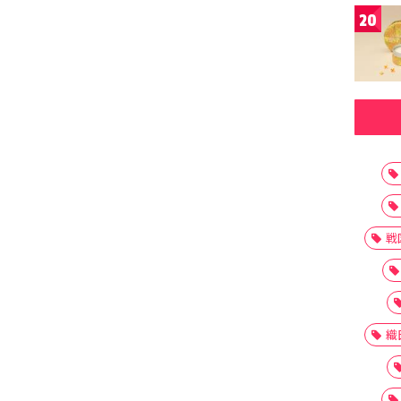
20
戦
織