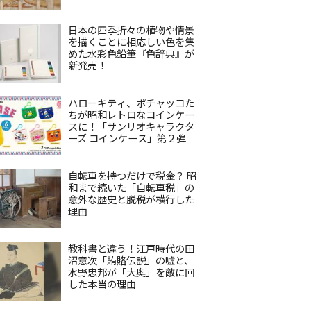
日本の四季折々の植物や情景
を描くことに相応しい色を集
めた水彩色鉛筆『色辞典』が
新発売！
ハローキティ、ポチャッコた
ちが昭和レトロなコインケー
スに！「サンリオキャラクタ
ーズ コインケース」第２弾
自転車を持つだけで税金？ 昭
和まで続いた「自転車税」の
意外な歴史と脱税が横行した
理由
教科書と違う！江戸時代の田
沼意次「賄賂伝説」の嘘と、
水野忠邦が「大奥」を敵に回
した本当の理由