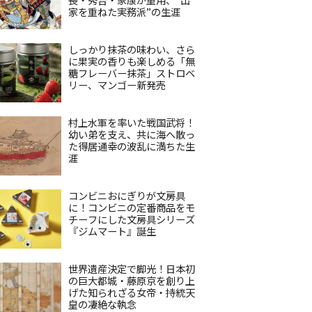
家を重ねた実務派”の生涯
しっかり抹茶の味わい、さら
に果実の香りも楽しめる「無
糖フレーバー抹茶」ストロベ
リー、マンゴー新発売
村上水軍を率いた戦国武将！
幼い弟を支え、共に海へ散っ
た得居通幸の波乱に満ちた生
涯
コンビニおにぎりが文房具
に！コンビニの定番商品をモ
チーフにした文房具シリーズ
『ジムマート』誕生
世界遺産決定で脚光！日本初
の巨大都城・藤原京を創り上
げた知られざる女帝・持統天
皇の凄絶な執念