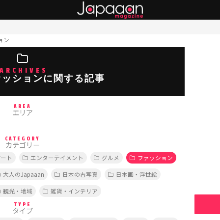
ョン
ARCHIVES
ァッションに関する記事
AREA
エリア
CATEGORY
カテゴリー
アート
エンターテイメント
グルメ
ファッション
大人のJapaaan
日本の古写真
日本画・浮世絵
観光・地域
雑貨・インテリア
TYPE
タイプ