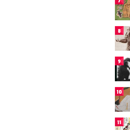
7
8
9
10
11