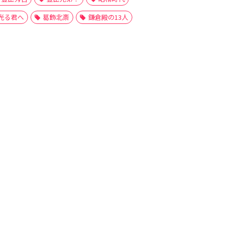
光る君へ
葛飾北斎
鎌倉殿の13人