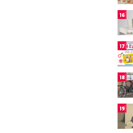
16
17
18
19