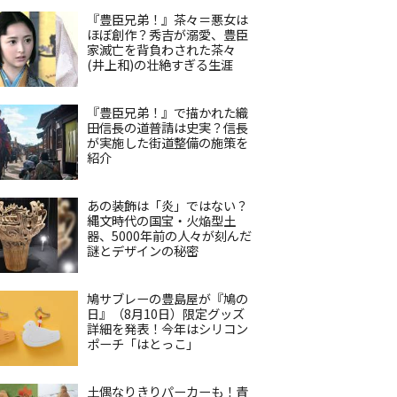
『豊臣兄弟！』茶々＝悪女は
ほぼ創作？秀吉が溺愛、豊臣
家滅亡を背負わされた茶々
(井上和)の壮絶すぎる生涯
『豊臣兄弟！』で描かれた織
田信長の道普請は史実？信長
が実施した街道整備の施策を
紹介
あの装飾は「炎」ではない？
縄文時代の国宝・火焔型土
器、5000年前の人々が刻んだ
謎とデザインの秘密
鳩サブレーの豊島屋が『鳩の
日』（8月10日）限定グッズ
詳細を発表！今年はシリコン
ポーチ「はとっこ」
土偶なりきりパーカーも！青