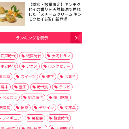
【季節・数量限定】キンモク
セイの香りを天然精油で再現
した「スチームクリーム キン
モクセイ&茶」新登場
ランキングを表示
江戸時代
戦国時代
大河ドラマ
平安時代
アニメ
ロングセラー
国武将
スイーツ
雑学
お菓子
幕末
漫画
時代劇
テレビ
べらぼう
明治時代
徳川家康
田信長
抹茶
デザイン
文房具
フィギュア
展覧会
鎌倉時代
豊臣秀吉
豊臣兄弟！
昭和時代