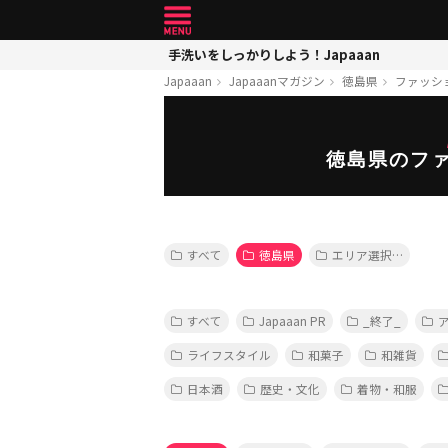
手洗いをしっかりしよう！Japaaan
Japaaan
Japaaanマガジン
徳島県
ファッシ
徳島県のフ
すべて
徳島県
エリア選択…
すべて
Japaaan PR
_終了_
ライフスタイル
和菓子
和雑貨
日本酒
歴史・文化
着物・和服