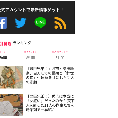
公式アカウントで最新情報ゲット！
ランキング
KING
ILY
WEEKLY
MONTHLY
4時間
週 間
月 間
『豊臣兄弟！』お市と柴田勝
家、自刃しての最期と「辞世
の句」…運命を共にした２人
の悲劇
【豊臣兄弟！】秀吉は本当に
「女狂い」だったのか？ 天下
人を彩った11人の側室たちを
時系列で一挙紹介