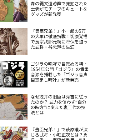
森の縄文遺跡群で発掘された
土偶がモチーフのキュートな
グッズが新発売
『豊臣兄弟！』小一郎の5万
の大軍に徹底抗戦！切腹覚悟
で長宗我部元親に降伏を迫っ
た武将・谷忠澄の生涯
ゴジラの咆哮で目覚める朝…
1954年公開『ゴジラ』の貴重
音源を搭載した「ゴジラ音声
目覚まし時計」が新発売
なぜ浅井の旧臣は秀吉に従っ
たのか？ 武力を使わず“自分
の味方”に変えた裏工作の技
法とは
『豊臣兄弟！』で萩原護が演
じる武将・小堀正次とは？秀
長・秀吉・家康が重用、“出