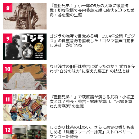
『豊臣兄弟！』小一郎の5万の大軍に徹底抗
8
戦！切腹覚悟で長宗我部元親に降伏を迫った武
将・谷忠澄の生涯
ゴジラの咆哮で目覚める朝…1954年公開『ゴジ
9
ラ』の貴重音源を搭載した「ゴジラ音声目覚ま
し時計」が新発売
なぜ浅井の旧臣は秀吉に従ったのか？ 武力を使
10
わず“自分の味方”に変えた裏工作の技法とは
『豊臣兄弟！』で萩原護が演じる武将・小堀正
11
次とは？秀長・秀吉・家康が重用、“出家を重
ねた実務派”の生涯
しっかり抹茶の味わい、さらに果実の香りも楽
12
しめる「無糖フレーバー抹茶」ストロベリー、
マンゴー新発売