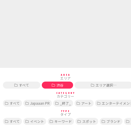
AREA
エリア
すべて
渋谷
エリア選択…
CATEGORY
カテゴリー
すべて
Japaaan PR
_終了_
アート
エンターテイメン
TYPE
タイプ
すべて
イベント
キーワード
スポット
ブランド