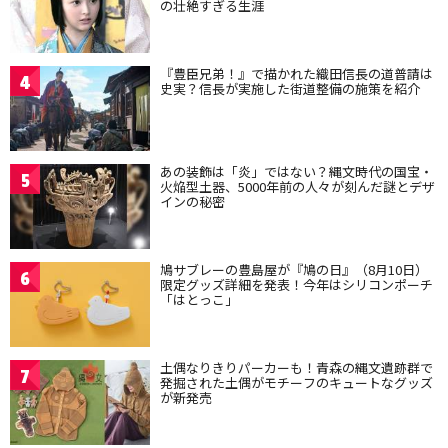
の壮絶すぎる生涯
『豊臣兄弟！』で描かれた織田信長の道普請は
4
史実？信長が実施した街道整備の施策を紹介
あの装飾は「炎」ではない？縄文時代の国宝・
5
火焔型土器、5000年前の人々が刻んだ謎とデザ
インの秘密
鳩サブレーの豊島屋が『鳩の日』（8月10日）
6
限定グッズ詳細を発表！今年はシリコンポーチ
「はとっこ」
土偶なりきりパーカーも！青森の縄文遺跡群で
7
発掘された土偶がモチーフのキュートなグッズ
が新発売