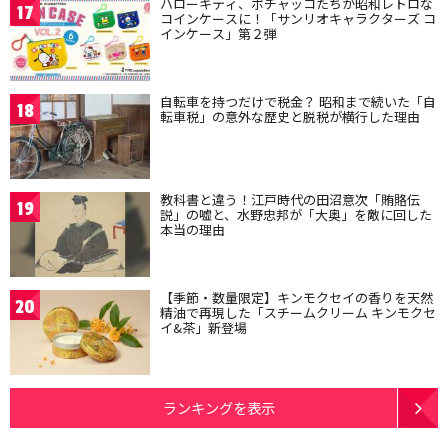
ハローキティ、ポチャッコたちが昭和レトロな
17
コインケースに！「サンリオキャラクターズ コ
インケース」第２弾
自転車を持つだけで税金？ 昭和まで続いた「自
18
転車税」の意外な歴史と脱税が横行した理由
教科書と違う！江戸時代の田沼意次「賄賂伝
19
説」の嘘と、水野忠邦が「大奥」を敵に回した
本当の理由
【季節・数量限定】キンモクセイの香りを天然
20
精油で再現した「スチームクリーム キンモクセ
イ&茶」新登場
ランキングを表示