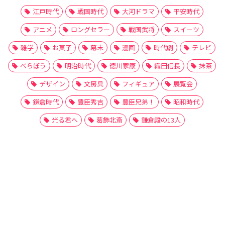
江戸時代
戦国時代
大河ドラマ
平安時代
アニメ
ロングセラー
戦国武将
スイーツ
雑学
お菓子
幕末
漫画
時代劇
テレビ
べらぼう
明治時代
徳川家康
織田信長
抹茶
デザイン
文房具
フィギュア
展覧会
鎌倉時代
豊臣秀吉
豊臣兄弟！
昭和時代
光る君へ
葛飾北斎
鎌倉殿の13人