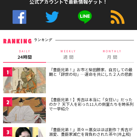
公式アカウントで最新情報ゲット！
ランキング
RANKING
DAILY
WEEKLY
MONTHLY
24時間
週 間
月 間
『豊臣兄弟！』お市と柴田勝家、自刃しての最
1
期と「辞世の句」…運命を共にした２人の悲劇
【豊臣兄弟！】秀吉は本当に「女狂い」だった
2
のか？ 天下人を彩った11人の側室たちを時系列
で一挙紹介
『豊臣兄弟！』茶々＝悪女はほぼ創作？秀吉が
3
溺愛、豊臣家滅亡を背負わされた茶々(井上和)