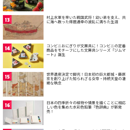
村上水軍を率いた戦国武将！幼い弟を支え、共
13
に海へ散った得居通幸の波乱に満ちた生涯
コンビニおにぎりが文房具に！コンビニの定番
14
商品をモチーフにした文房具シリーズ『ジムマ
ート』誕生
世界遺産決定で脚光！日本初の巨大都城・藤原
15
京を創り上げた知られざる女帝・持統天皇の凄
絶な執念
日本の四季折々の植物や情景を描くことに相応
16
しい色を集めた水彩色鉛筆『色辞典』が新発
売！