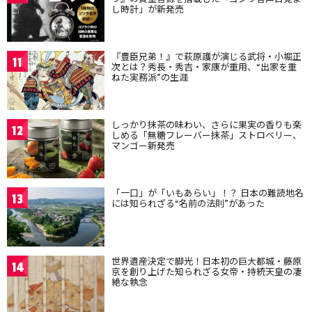
し時計」が新発売
『豊臣兄弟！』で萩原護が演じる武将・小堀正
11
次とは？秀長・秀吉・家康が重用、“出家を重
ねた実務派”の生涯
しっかり抹茶の味わい、さらに果実の香りも楽
12
しめる「無糖フレーバー抹茶」ストロベリー、
マンゴー新発売
「一口」が「いもあらい」！？ 日本の難読地名
13
には知られざる“名前の法則”があった
世界遺産決定で脚光！日本初の巨大都城・藤原
14
京を創り上げた知られざる女帝・持統天皇の凄
絶な執念