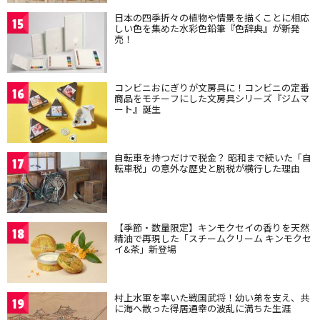
日本の四季折々の植物や情景を描くことに相応
15
しい色を集めた水彩色鉛筆『色辞典』が新発
売！
コンビニおにぎりが文房具に！コンビニの定番
16
商品をモチーフにした文房具シリーズ『ジムマ
ート』誕生
自転車を持つだけで税金？ 昭和まで続いた「自
17
転車税」の意外な歴史と脱税が横行した理由
【季節・数量限定】キンモクセイの香りを天然
18
精油で再現した「スチームクリーム キンモクセ
イ&茶」新登場
村上水軍を率いた戦国武将！幼い弟を支え、共
19
に海へ散った得居通幸の波乱に満ちた生涯