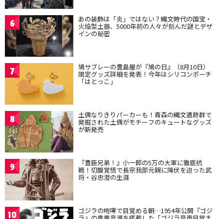
あの装飾は「炎」ではない？縄文時代の国宝・
6
火焔型土器、5000年前の人々が刻んだ謎とデザ
インの秘密
鳩サブレーの豊島屋が『鳩の日』（8月10日）
7
限定グッズ詳細を発表！今年はシリコンポーチ
「はとっこ」
土偶なりきりパーカーも！青森の縄文遺跡群で
8
発掘された土偶がモチーフのキュートなグッズ
が新発売
『豊臣兄弟！』小一郎の5万の大軍に徹底抗
9
戦！切腹覚悟で長宗我部元親に降伏を迫った武
将・谷忠澄の生涯
ゴジラの咆哮で目覚める朝…1954年公開『ゴジ
10
ラ』の貴重音源を搭載した「ゴジラ音声目覚ま