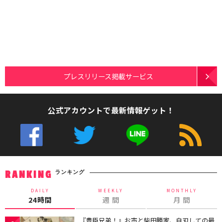
プレスリリース掲載サービス
公式アカウントで最新情報ゲット！
ランキング
RANKING
DAILY
WEEKLY
MONTHLY
24時間
週 間
月 間
『豊臣兄弟！』お市と柴田勝家、自刃しての最