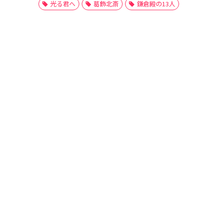
光る君へ
葛飾北斎
鎌倉殿の13人