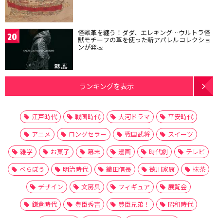
怪獣革を纏う！ダダ、エレキング…ウルトラ怪
20
獣モチーフの革を使った新アパレルコレクショ
ンが発表
ランキングを表示
江戸時代
戦国時代
大河ドラマ
平安時代
アニメ
ロングセラー
戦国武将
スイーツ
雑学
お菓子
幕末
漫画
時代劇
テレビ
べらぼう
明治時代
織田信長
徳川家康
抹茶
デザイン
文房具
フィギュア
展覧会
鎌倉時代
豊臣秀吉
豊臣兄弟！
昭和時代