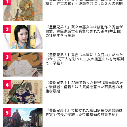
1
期と「辞世の句」…運命を共にした２人の悲劇
『豊臣兄弟！』茶々＝悪女はほぼ創作？秀吉が
2
溺愛、豊臣家滅亡を背負わされた茶々(井上和)
の壮絶すぎる生涯
【豊臣兄弟！】秀吉は本当に「女狂い」だった
3
のか？ 天下人を彩った11人の側室たちを時系列
で一挙紹介
【豊臣兄弟！】22歳で散った長宗我部元親の天
4
才後継者・信親とは？武勇を奮った若武者の壮
絶な最期
『豊臣兄弟！』で描かれた織田信長の道普請は
5
史実？信長が実施した街道整備の施策を紹介