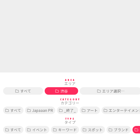
AREA
エリア
すべて
渋谷
エリア選択…
CATEGORY
カテゴリー
すべて
Japaaan PR
_終了_
アート
エンターテイメン
TYPE
タイプ
すべて
イベント
キーワード
スポット
ブランド