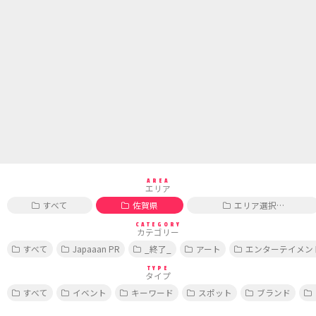
AREA
エリア
すべて
佐賀県
エリア選択…
CATEGORY
カテゴリー
すべて
Japaaan PR
_終了_
アート
エンターテイメン
TYPE
タイプ
すべて
イベント
キーワード
スポット
ブランド