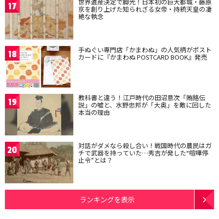
世界遺産決定で脚光！日本初の巨大都城・藤原
17
京を創り上げた知られざる女帝・持統天皇の凄
絶な執念
手ぬぐい専門店「かまわぬ」の人気柄がポスト
18
カードに『かまわぬ POSTCARD BOOK』発売
教科書と違う！江戸時代の田沼意次「賄賂伝
19
説」の嘘と、水野忠邦が「大奥」を敵に回した
本当の理由
対話がダメなら殺し合い！戦国時代の農民はガ
20
チで武器を持っていた…秀吉が発した“喧嘩停
止令”とは？
ランキングを表示