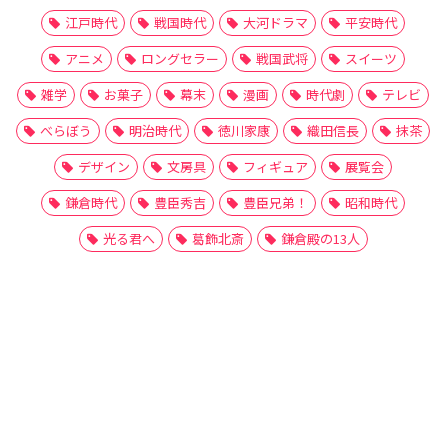
江戸時代
戦国時代
大河ドラマ
平安時代
アニメ
ロングセラー
戦国武将
スイーツ
雑学
お菓子
幕末
漫画
時代劇
テレビ
べらぼう
明治時代
徳川家康
織田信長
抹茶
デザイン
文房具
フィギュア
展覧会
鎌倉時代
豊臣秀吉
豊臣兄弟！
昭和時代
光る君へ
葛飾北斎
鎌倉殿の13人