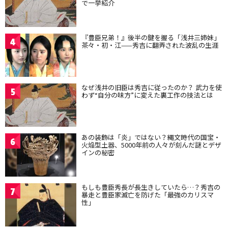
で一挙紹介
『豊臣兄弟！』後半の鍵を握る「浅井三姉妹」
4
茶々・初・江——秀吉に翻弄された波乱の生涯
なぜ浅井の旧臣は秀吉に従ったのか？ 武力を使
5
わず“自分の味方”に変えた裏工作の技法とは
あの装飾は「炎」ではない？縄文時代の国宝・
6
火焔型土器、5000年前の人々が刻んだ謎とデザ
インの秘密
もしも豊臣秀長が長生きしていたら…？秀吉の
7
暴走と豊臣家滅亡を防げた「最強のカリスマ
性」