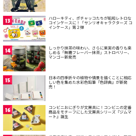
ハローキティ、ポチャッコたちが昭和レトロな
13
コインケースに！「サンリオキャラクターズ コ
インケース」第２弾
しっかり抹茶の味わい、さらに果実の香りも楽
14
しめる「無糖フレーバー抹茶」ストロベリー、
マンゴー新発売
日本の四季折々の植物や情景を描くことに相応
15
しい色を集めた水彩色鉛筆『色辞典』が新発
売！
コンビニおにぎりが文房具に！コンビニの定番
16
商品をモチーフにした文房具シリーズ『ジムマ
ート』誕生