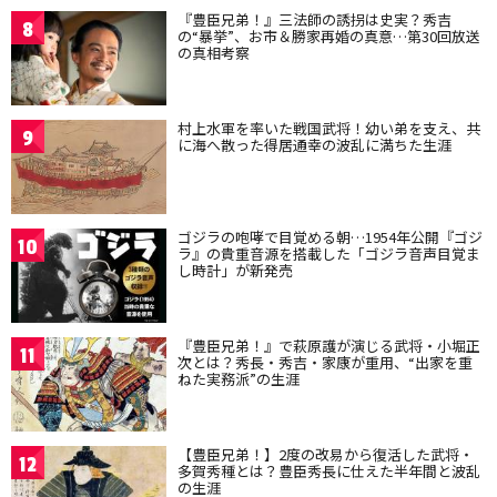
『豊臣兄弟！』三法師の誘拐は史実？秀吉
8
の“暴挙”、お市＆勝家再婚の真意…第30回放送
の真相考察
村上水軍を率いた戦国武将！幼い弟を支え、共
9
に海へ散った得居通幸の波乱に満ちた生涯
ゴジラの咆哮で目覚める朝…1954年公開『ゴジ
10
ラ』の貴重音源を搭載した「ゴジラ音声目覚ま
し時計」が新発売
『豊臣兄弟！』で萩原護が演じる武将・小堀正
11
次とは？秀長・秀吉・家康が重用、“出家を重
ねた実務派”の生涯
【豊臣兄弟！】2度の改易から復活した武将・
12
多賀秀種とは？豊臣秀長に仕えた半年間と波乱
の生涯