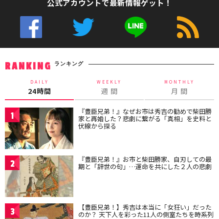
公式アカウントで最新情報ゲット！
ランキング
RANKING
DAILY
WEEKLY
MONTHLY
24時間
週 間
月 間
『豊臣兄弟！』なぜお市は秀吉の勧めで柴田勝
1
家と再婚した？悲劇に繋がる「真相」を史料と
伏線から探る
『豊臣兄弟！』お市と柴田勝家、自刃しての最
2
期と「辞世の句」…運命を共にした２人の悲劇
【豊臣兄弟！】秀吉は本当に「女狂い」だった
3
のか？ 天下人を彩った11人の側室たちを時系列