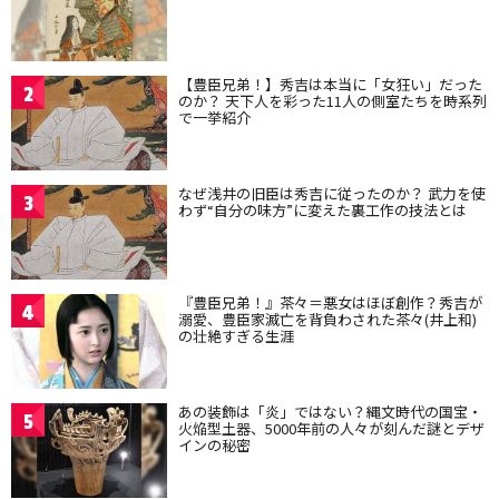
【豊臣兄弟！】秀吉は本当に「女狂い」だった
2
のか？ 天下人を彩った11人の側室たちを時系列
で一挙紹介
なぜ浅井の旧臣は秀吉に従ったのか？ 武力を使
3
わず“自分の味方”に変えた裏工作の技法とは
『豊臣兄弟！』茶々＝悪女はほぼ創作？秀吉が
4
溺愛、豊臣家滅亡を背負わされた茶々(井上和)
の壮絶すぎる生涯
あの装飾は「炎」ではない？縄文時代の国宝・
5
火焔型土器、5000年前の人々が刻んだ謎とデザ
インの秘密