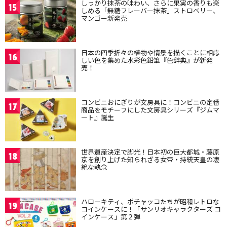
しっかり抹茶の味わい、さらに果実の香りも楽
15
しめる「無糖フレーバー抹茶」ストロベリー、
マンゴー新発売
日本の四季折々の植物や情景を描くことに相応
16
しい色を集めた水彩色鉛筆『色辞典』が新発
売！
コンビニおにぎりが文房具に！コンビニの定番
17
商品をモチーフにした文房具シリーズ『ジムマ
ート』誕生
世界遺産決定で脚光！日本初の巨大都城・藤原
18
京を創り上げた知られざる女帝・持統天皇の凄
絶な執念
ハローキティ、ポチャッコたちが昭和レトロな
19
コインケースに！「サンリオキャラクターズ コ
インケース」第２弾