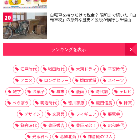
自転車を持つだけで税金？ 昭和まで続いた「自
20
転車税」の意外な歴史と脱税が横行した理由
ランキングを表示
江戸時代
戦国時代
大河ドラマ
平安時代
アニメ
ロングセラー
戦国武将
スイーツ
雑学
お菓子
幕末
漫画
時代劇
テレビ
べらぼう
明治時代
徳川家康
織田信長
抹茶
デザイン
文房具
フィギュア
展覧会
鎌倉時代
豊臣秀吉
豊臣兄弟！
昭和時代
光る君へ
葛飾北斎
鎌倉殿の13人