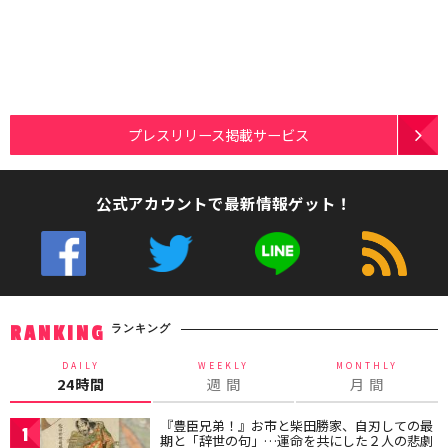
プレスリリース掲載サービス
公式アカウントで最新情報ゲット！
ランキング
RANKING
DAILY
WEEKLY
MONTHLY
24時間
週 間
月 間
『豊臣兄弟！』お市と柴田勝家、自刃しての最
1
期と「辞世の句」…運命を共にした２人の悲劇