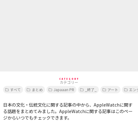
CATEGORY
カテゴリー
すべて
まとめ
Japaaan PR
_終了_
アート
エン
日本の文化・伝統文化に関する記事の中から、AppleWatchに関す
る話題をまとめてみました。AppleWatchに関する記事はこのペー
ジからいつでもチェックできます。