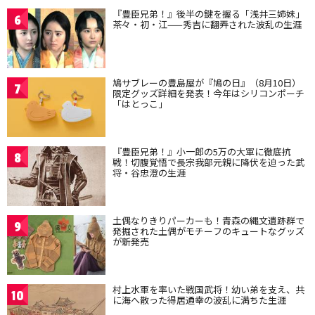
『豊臣兄弟！』後半の鍵を握る「浅井三姉妹」
6
茶々・初・江——秀吉に翻弄された波乱の生涯
鳩サブレーの豊島屋が『鳩の日』（8月10日）
7
限定グッズ詳細を発表！今年はシリコンポーチ
「はとっこ」
『豊臣兄弟！』小一郎の5万の大軍に徹底抗
8
戦！切腹覚悟で長宗我部元親に降伏を迫った武
将・谷忠澄の生涯
土偶なりきりパーカーも！青森の縄文遺跡群で
9
発掘された土偶がモチーフのキュートなグッズ
が新発売
村上水軍を率いた戦国武将！幼い弟を支え、共
10
に海へ散った得居通幸の波乱に満ちた生涯