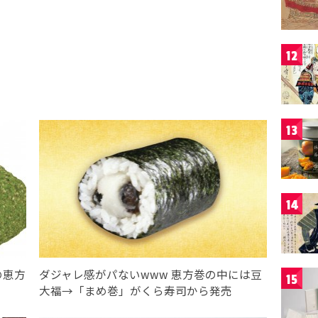
12
13
14
の恵方
ダジャレ感がパないwww 恵方巻の中には豆
15
大福→「まめ巻」がくら寿司から発売