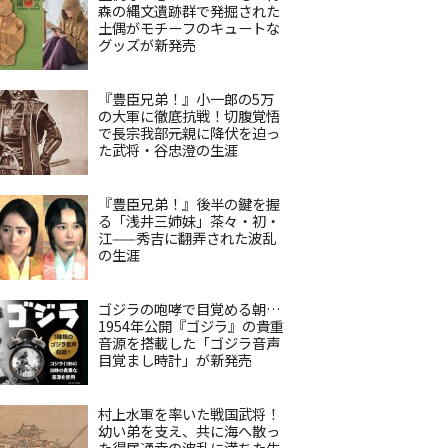
森の縄文遺跡群で発掘された
土偶がモチーフのキュートな
グッズが新発売
『豊臣兄弟！』小一郎の5万
の大軍に徹底抗戦！切腹覚悟
で長宗我部元親に降伏を迫っ
た武将・谷忠澄の生涯
『豊臣兄弟！』後半の鍵を握
る「浅井三姉妹」茶々・初・
江——秀吉に翻弄された波乱
の生涯
ゴジラの咆哮で目覚める朝…
1954年公開『ゴジラ』の貴重
音源を搭載した「ゴジラ音声
目覚まし時計」が新発売
村上水軍を率いた戦国武将！
幼い弟を支え、共に海へ散っ
た得居通幸の波乱に満ちた生