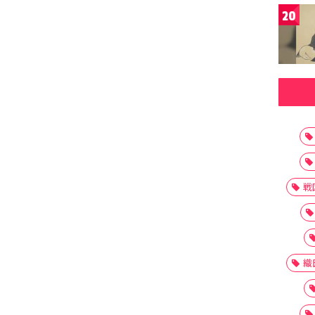
20
戦
織