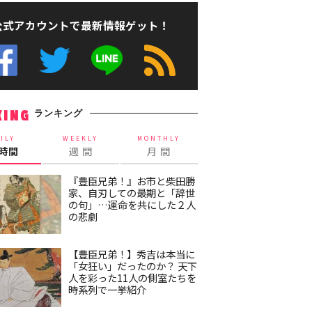
公式アカウントで最新情報ゲット！
ランキング
KING
ILY
WEEKLY
MONTHLY
4時間
週 間
月 間
『豊臣兄弟！』お市と柴田勝
家、自刃しての最期と「辞世
の句」…運命を共にした２人
の悲劇
【豊臣兄弟！】秀吉は本当に
「女狂い」だったのか？ 天下
人を彩った11人の側室たちを
時系列で一挙紹介