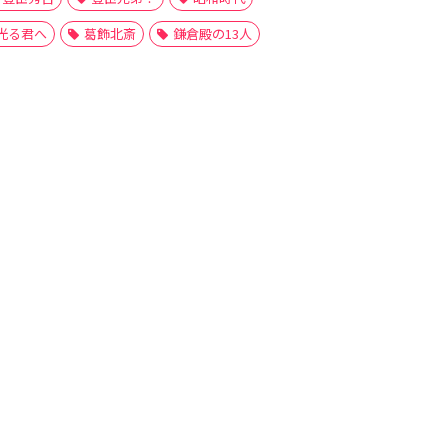
光る君へ
葛飾北斎
鎌倉殿の13人