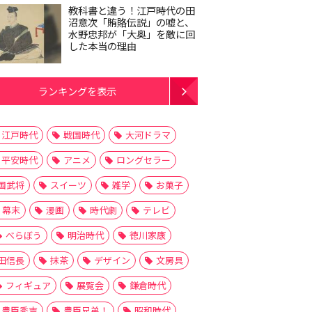
教科書と違う！江戸時代の田
沼意次「賄賂伝説」の嘘と、
水野忠邦が「大奥」を敵に回
した本当の理由
ランキングを表示
江戸時代
戦国時代
大河ドラマ
平安時代
アニメ
ロングセラー
国武将
スイーツ
雑学
お菓子
幕末
漫画
時代劇
テレビ
べらぼう
明治時代
徳川家康
田信長
抹茶
デザイン
文房具
フィギュア
展覧会
鎌倉時代
豊臣秀吉
豊臣兄弟！
昭和時代