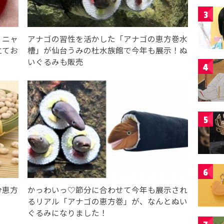
3
！ニャ
アナゴの習性を活かした「アナゴの恵方巻水
立てお
槽」が仙台うみの杜水族館で今年も展示！ぬ
いぐるみも販売
4
5
6
分恵方
かっわいっ♡節分に合わせて今年も展示され
るリアル「アナゴの恵方巻」が、なんとぬい
ぐるみになりました！