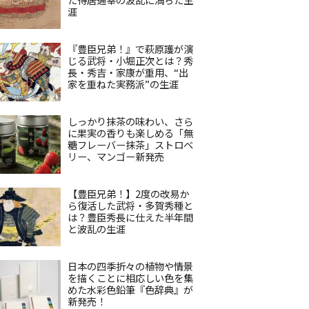
涯
『豊臣兄弟！』で萩原護が演
じる武将・小堀正次とは？秀
長・秀吉・家康が重用、“出
家を重ねた実務派”の生涯
しっかり抹茶の味わい、さら
に果実の香りも楽しめる「無
糖フレーバー抹茶」ストロベ
リー、マンゴー新発売
【豊臣兄弟！】2度の改易か
ら復活した武将・多賀秀種と
は？豊臣秀長に仕えた半年間
と波乱の生涯
日本の四季折々の植物や情景
を描くことに相応しい色を集
めた水彩色鉛筆『色辞典』が
新発売！