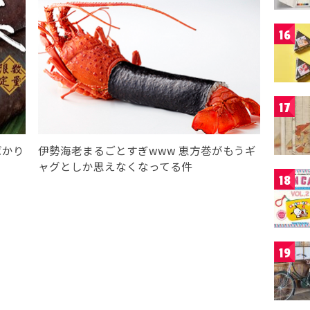
16
17
ばかり
伊勢海老まるごとすぎwww 恵方巻がもうギ
ャグとしか思えなくなってる件
18
19