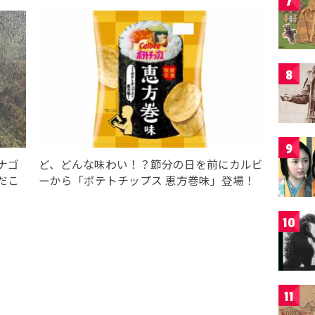
7
8
9
ナゴ
ど、どんな味わい！？節分の日を前にカルビ
だこ
ーから「ポテトチップス 恵方巻味」登場！
10
11