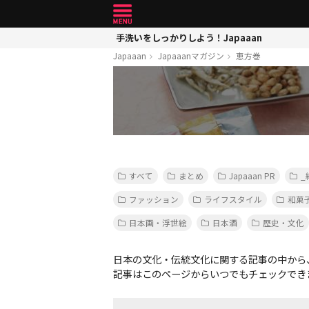
手洗いをしっかりしよう！Japaaan
Japaaan
Japaaanマガジン
恵方巻
すべて
まとめ
Japaaan PR
_
ファッション
ライフスタイル
和菓
日本画・浮世絵
日本酒
歴史・文化
日本の文化・伝統文化に関する記事の中から
記事はこのページからいつでもチェックでき