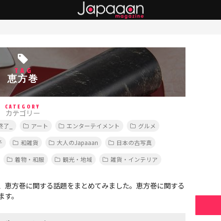
TAG
恵方巻
CATEGORY
カテゴリー
終了_
アート
エンターテイメント
グルメ
子
和雑貨
大人のJapaaan
日本の古写真
着物・和服
観光・地域
雑貨・インテリア
、恵方巻に関する話題をまとめてみました。恵方巻に関する
ます。