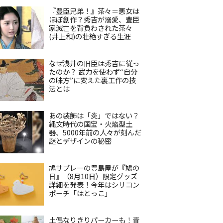
『豊臣兄弟！』茶々＝悪女は
ほぼ創作？秀吉が溺愛、豊臣
家滅亡を背負わされた茶々
(井上和)の壮絶すぎる生涯
なぜ浅井の旧臣は秀吉に従っ
たのか？ 武力を使わず“自分
の味方”に変えた裏工作の技
法とは
あの装飾は「炎」ではない？
縄文時代の国宝・火焔型土
器、5000年前の人々が刻んだ
謎とデザインの秘密
鳩サブレーの豊島屋が『鳩の
日』（8月10日）限定グッズ
詳細を発表！今年はシリコン
ポーチ「はとっこ」
土偶なりきりパーカーも！青