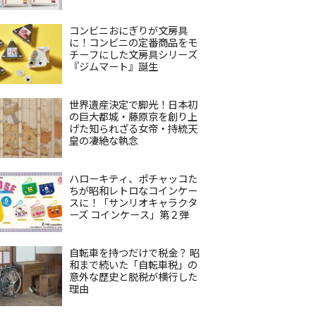
コンビニおにぎりが文房具
に！コンビニの定番商品をモ
チーフにした文房具シリーズ
『ジムマート』誕生
世界遺産決定で脚光！日本初
の巨大都城・藤原京を創り上
げた知られざる女帝・持統天
皇の凄絶な執念
ハローキティ、ポチャッコた
ちが昭和レトロなコインケー
スに！「サンリオキャラクタ
ーズ コインケース」第２弾
自転車を持つだけで税金？ 昭
和まで続いた「自転車税」の
意外な歴史と脱税が横行した
理由