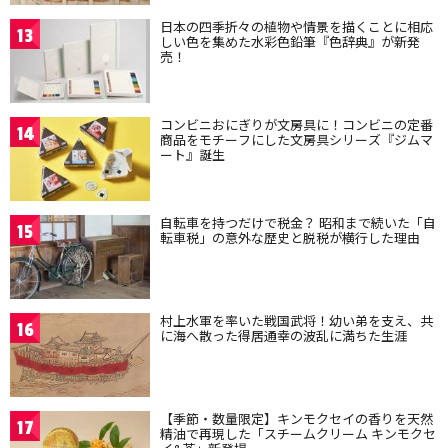
日本の四季折々の植物や情景を描くことに相応
13
しい色を集めた水彩色鉛筆『色辞典』が新発
売！
コンビニおにぎりが文房具に！コンビニの定番
14
商品をモチーフにした文房具シリーズ『ジムマ
ート』誕生
自転車を持つだけで税金？ 昭和まで続いた「自
15
転車税」の意外な歴史と脱税が横行した理由
村上水軍を率いた戦国武将！幼い弟を支え、共
16
に海へ散った得居通幸の波乱に満ちた生涯
【季節・数量限定】キンモクセイの香りを天然
17
精油で再現した「スチームクリーム キンモクセ