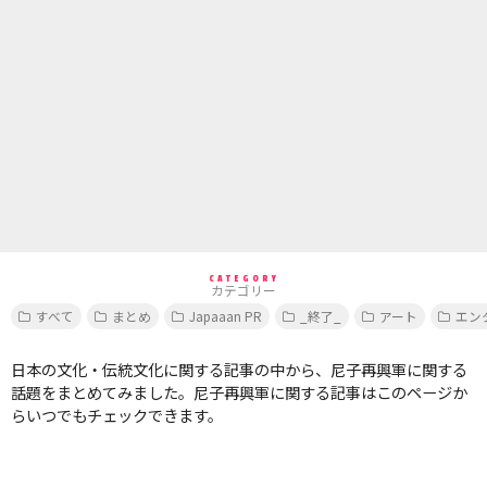
CATEGORY
カテゴリー
すべて
まとめ
Japaaan PR
_終了_
アート
エン
日本の文化・伝統文化に関する記事の中から、尼子再興軍に関する
話題をまとめてみました。尼子再興軍に関する記事はこのページか
らいつでもチェックできます。