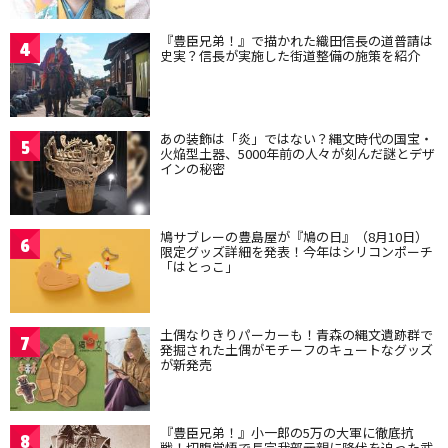
『豊臣兄弟！』で描かれた織田信長の道普請は
4
史実？信長が実施した街道整備の施策を紹介
あの装飾は「炎」ではない？縄文時代の国宝・
5
火焔型土器、5000年前の人々が刻んだ謎とデザ
インの秘密
鳩サブレーの豊島屋が『鳩の日』（8月10日）
6
限定グッズ詳細を発表！今年はシリコンポーチ
「はとっこ」
土偶なりきりパーカーも！青森の縄文遺跡群で
7
発掘された土偶がモチーフのキュートなグッズ
が新発売
『豊臣兄弟！』小一郎の5万の大軍に徹底抗
8
戦！切腹覚悟で長宗我部元親に降伏を迫った武