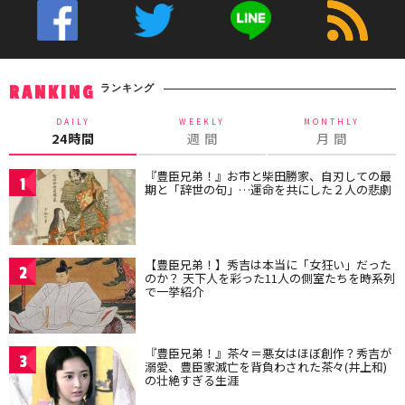
ランキング
RANKING
DAILY
WEEKLY
MONTHLY
24時間
週 間
月 間
『豊臣兄弟！』お市と柴田勝家、自刃しての最
1
期と「辞世の句」…運命を共にした２人の悲劇
【豊臣兄弟！】秀吉は本当に「女狂い」だった
2
のか？ 天下人を彩った11人の側室たちを時系列
で一挙紹介
『豊臣兄弟！』茶々＝悪女はほぼ創作？秀吉が
3
溺愛、豊臣家滅亡を背負わされた茶々(井上和)
の壮絶すぎる生涯