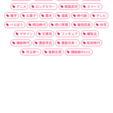
アニメ
ロングセラー
戦国武将
スイーツ
雑学
お菓子
幕末
漫画
時代劇
テレビ
べらぼう
明治時代
徳川家康
織田信長
抹茶
デザイン
文房具
フィギュア
展覧会
鎌倉時代
豊臣秀吉
豊臣兄弟！
昭和時代
光る君へ
葛飾北斎
鎌倉殿の13人