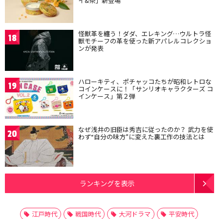
イ&茶」新登場
怪獣革を纏う！ダダ、エレキング…ウルトラ怪
18
獣モチーフの革を使った新アパレルコレクショ
ンが発表
ハローキティ、ポチャッコたちが昭和レトロな
19
コインケースに！「サンリオキャラクターズ コ
インケース」第２弾
なぜ浅井の旧臣は秀吉に従ったのか？ 武力を使
20
わず“自分の味方”に変えた裏工作の技法とは
ランキングを表示
江戸時代
戦国時代
大河ドラマ
平安時代