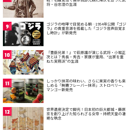
将・谷忠澄の生涯
ゴジラの咆哮で目覚める朝…1954年公開『ゴジ
9
ラ』の貴重音源を搭載した「ゴジラ音声目覚ま
し時計」が新発売
『豊臣兄弟！』で萩原護が演じる武将・小堀正
10
次とは？秀長・秀吉・家康が重用、“出家を重
ねた実務派”の生涯
しっかり抹茶の味わい、さらに果実の香りも楽
11
しめる「無糖フレーバー抹茶」ストロベリー、
マンゴー新発売
世界遺産決定で脚光！日本初の巨大都城・藤原
12
京を創り上げた知られざる女帝・持統天皇の凄
絶な執念