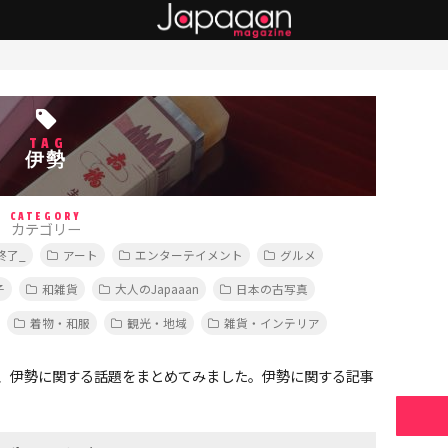
TAG
伊勢
CATEGORY
カテゴリー
終了_
アート
エンターテイメント
グルメ
子
和雑貨
大人のJapaaan
日本の古写真
着物・和服
観光・地域
雑貨・インテリア
、伊勢に関する話題をまとめてみました。伊勢に関する記事
。