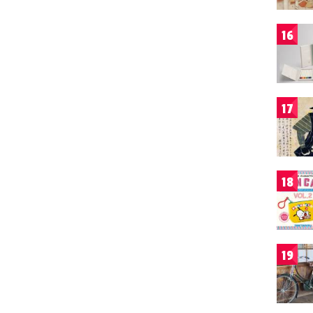
16
17
18
19