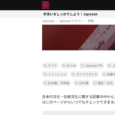
手洗いをしっかりしよう！Japaaan
Japaaan
Japaaanマガジン
伊勢
すべて
まとめ
Japaaan PR
_
ファッション
ライフスタイル
和菓
日本画・浮世絵
日本酒
歴史・文化
日本の文化・伝統文化に関する記事の中から
はこのページからいつでもチェックできます