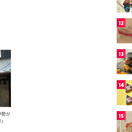
12
13
14
伊勢が
15
書」