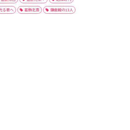
光る君へ
葛飾北斎
鎌倉殿の13人