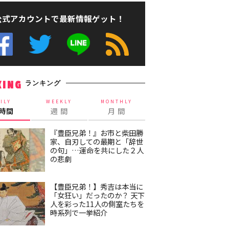
公式アカウントで最新情報ゲット！
ランキング
KING
ILY
WEEKLY
MONTHLY
4時間
週 間
月 間
『豊臣兄弟！』お市と柴田勝
家、自刃しての最期と「辞世
の句」…運命を共にした２人
の悲劇
【豊臣兄弟！】秀吉は本当に
「女狂い」だったのか？ 天下
人を彩った11人の側室たちを
時系列で一挙紹介