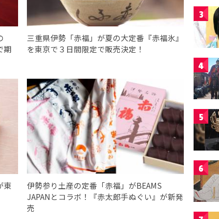
3
の
三重県伊勢「赤福」が夏の大定番『赤福氷』
で期
を東京で３日間限定で販売決定！
4
5
6
が東
伊勢参り土産の定番「赤福」がBEAMS
JAPANとコラボ！『赤太郎手ぬぐい』が新発
売