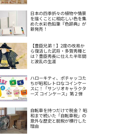
日本の四季折々の植物や情景
を描くことに相応しい色を集
めた水彩色鉛筆『色辞典』が
新発売！
【豊臣兄弟！】2度の改易か
ら復活した武将・多賀秀種と
は？豊臣秀長に仕えた半年間
と波乱の生涯
ハローキティ、ポチャッコた
ちが昭和レトロなコインケー
スに！「サンリオキャラクタ
ーズ コインケース」第２弾
自転車を持つだけで税金？ 昭
和まで続いた「自転車税」の
意外な歴史と脱税が横行した
理由