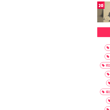
20
戦
織