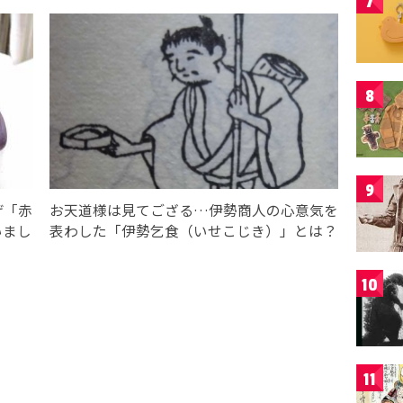
7
8
9
げ「赤
お天道様は見てござる…伊勢商人の心意気を
いまし
表わした「伊勢乞食（いせこじき）」とは？
10
11