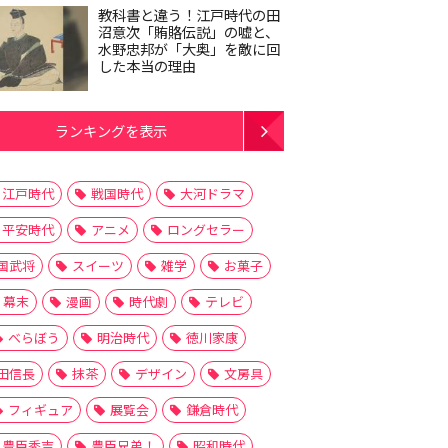
教科書と違う！江戸時代の田
沼意次「賄賂伝説」の嘘と、
水野忠邦が「大奥」を敵に回
した本当の理由
ランキングを表示
江戸時代
戦国時代
大河ドラマ
平安時代
アニメ
ロングセラー
国武将
スイーツ
雑学
お菓子
幕末
漫画
時代劇
テレビ
べらぼう
明治時代
徳川家康
田信長
抹茶
デザイン
文房具
フィギュア
展覧会
鎌倉時代
豊臣秀吉
豊臣兄弟！
昭和時代