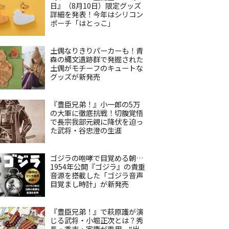
日』（8月10日）限定グッズ
詳細を発表！今年はシリコン
ポーチ「はとっこ」
土偶なりきりパーカーも！青
森の縄文遺跡群で発掘された
土偶がモチーフのキュートな
グッズが新発売
『豊臣兄弟！』小一郎の5万
の大軍に徹底抗戦！切腹覚悟
で長宗我部元親に降伏を迫っ
た武将・谷忠澄の生涯
ゴジラの咆哮で目覚める朝…
1954年公開『ゴジラ』の貴重
音源を搭載した「ゴジラ音声
目覚まし時計」が新発売
『豊臣兄弟！』で萩原護が演
じる武将・小堀正次とは？秀
長・秀吉・家康が重用、“出