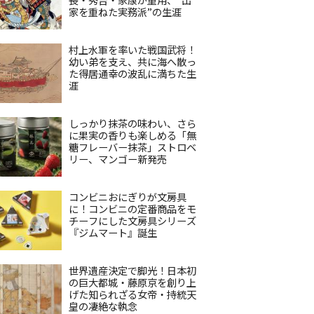
家を重ねた実務派”の生涯
村上水軍を率いた戦国武将！
幼い弟を支え、共に海へ散っ
た得居通幸の波乱に満ちた生
涯
しっかり抹茶の味わい、さら
に果実の香りも楽しめる「無
糖フレーバー抹茶」ストロベ
リー、マンゴー新発売
コンビニおにぎりが文房具
に！コンビニの定番商品をモ
チーフにした文房具シリーズ
『ジムマート』誕生
世界遺産決定で脚光！日本初
の巨大都城・藤原京を創り上
げた知られざる女帝・持統天
皇の凄絶な執念