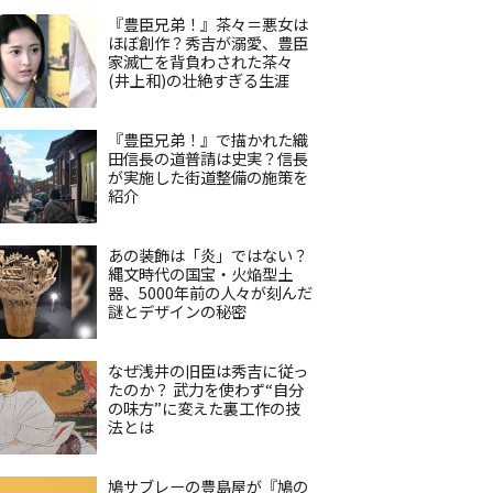
『豊臣兄弟！』茶々＝悪女は
ほぼ創作？秀吉が溺愛、豊臣
家滅亡を背負わされた茶々
(井上和)の壮絶すぎる生涯
『豊臣兄弟！』で描かれた織
田信長の道普請は史実？信長
が実施した街道整備の施策を
紹介
あの装飾は「炎」ではない？
縄文時代の国宝・火焔型土
器、5000年前の人々が刻んだ
謎とデザインの秘密
なぜ浅井の旧臣は秀吉に従っ
たのか？ 武力を使わず“自分
の味方”に変えた裏工作の技
法とは
鳩サブレーの豊島屋が『鳩の