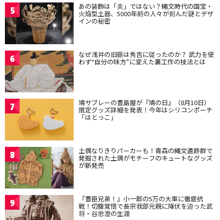
あの装飾は「炎」ではない？縄文時代の国宝・
5
火焔型土器、5000年前の人々が刻んだ謎とデザ
インの秘密
なぜ浅井の旧臣は秀吉に従ったのか？ 武力を使
6
わず“自分の味方”に変えた裏工作の技法とは
鳩サブレーの豊島屋が『鳩の日』（8月10日）
7
限定グッズ詳細を発表！今年はシリコンポーチ
「はとっこ」
土偶なりきりパーカーも！青森の縄文遺跡群で
8
発掘された土偶がモチーフのキュートなグッズ
が新発売
『豊臣兄弟！』小一郎の5万の大軍に徹底抗
9
戦！切腹覚悟で長宗我部元親に降伏を迫った武
将・谷忠澄の生涯