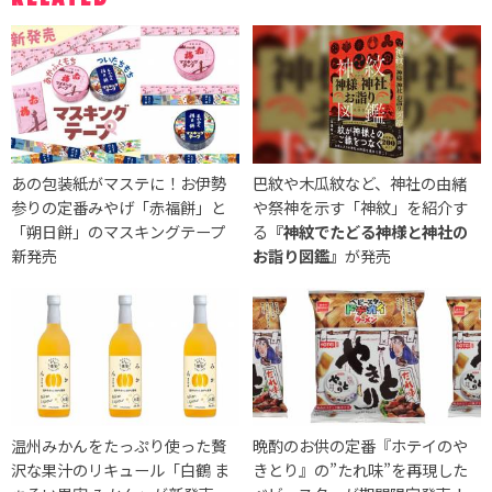
あの包装紙がマステに！お伊勢
巴紋や木瓜紋など、神社の由緒
参りの定番みやげ「赤福餅」と
や祭神を示す「神紋」を紹介す
「朔日餅」のマスキングテープ
る
『神紋でたどる神様と神社の
新発売
お詣り図鑑』
が発売
温州みかんをたっぷり使った贅
晩酌のお供の定番『ホテイのや
沢な果汁のリキュール「白鶴 ま
きとり』の”たれ味”を再現した