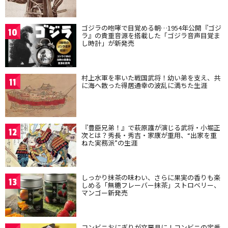
ゴジラの咆哮で目覚める朝…1954年公開『ゴジ
10
ラ』の貴重音源を搭載した「ゴジラ音声目覚ま
し時計」が新発売
村上水軍を率いた戦国武将！幼い弟を支え、共
11
に海へ散った得居通幸の波乱に満ちた生涯
『豊臣兄弟！』で萩原護が演じる武将・小堀正
12
次とは？秀長・秀吉・家康が重用、“出家を重
ねた実務派”の生涯
しっかり抹茶の味わい、さらに果実の香りも楽
13
しめる「無糖フレーバー抹茶」ストロベリー、
マンゴー新発売
コンビニおにぎりが文房具に！コンビニの定番