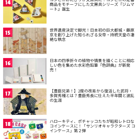
14
商品をモチーフにした文房具シリーズ『ジムマ
ート』誕生
世界遺産決定で脚光！日本初の巨大都城・藤原
15
京を創り上げた知られざる女帝・持統天皇の凄
絶な執念
日本の四季折々の植物や情景を描くことに相応
16
しい色を集めた水彩色鉛筆『色辞典』が新発
売！
【豊臣兄弟！】2度の改易から復活した武将・
17
多賀秀種とは？豊臣秀長に仕えた半年間と波乱
の生涯
ハローキティ、ポチャッコたちが昭和レトロな
18
コインケースに！「サンリオキャラクターズ コ
インケース」第２弾