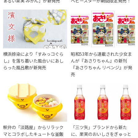
ぁるい果実 みかん」が新発売
ベビースターが期間限定発売！
横浜捺染により「すみっコぐら
昭和53年から連載された少女ま
し」を落ち着いた風合いにあし
んが『あさりちゃん』の新刊
らった風呂敷が新発売
『あさりちゃん リベンジ』が発
売
駅弁の「淡路屋」からリラック
「三ツ矢」ブランドから新た
マとコラボしたキュートな釜飯
に、果実のおいしさをぎゅっと