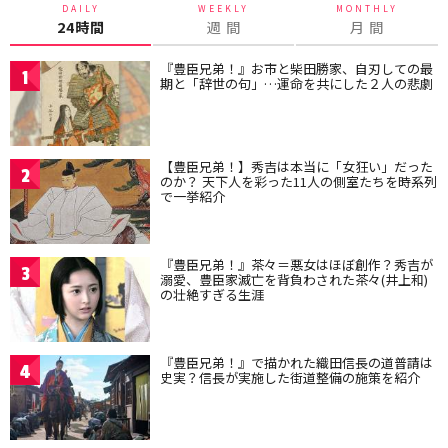
DAILY
WEEKLY
MONTHLY
24時間
週 間
月 間
『豊臣兄弟！』お市と柴田勝家、自刃しての最
1
期と「辞世の句」…運命を共にした２人の悲劇
【豊臣兄弟！】秀吉は本当に「女狂い」だった
2
のか？ 天下人を彩った11人の側室たちを時系列
で一挙紹介
『豊臣兄弟！』茶々＝悪女はほぼ創作？秀吉が
3
溺愛、豊臣家滅亡を背負わされた茶々(井上和)
の壮絶すぎる生涯
『豊臣兄弟！』で描かれた織田信長の道普請は
4
史実？信長が実施した街道整備の施策を紹介