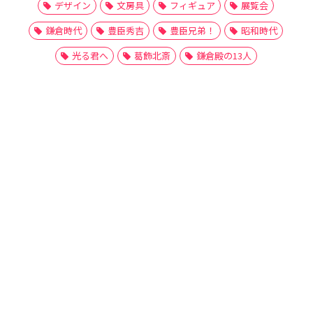
デザイン
文房具
フィギュア
展覧会
鎌倉時代
豊臣秀吉
豊臣兄弟！
昭和時代
光る君へ
葛飾北斎
鎌倉殿の13人