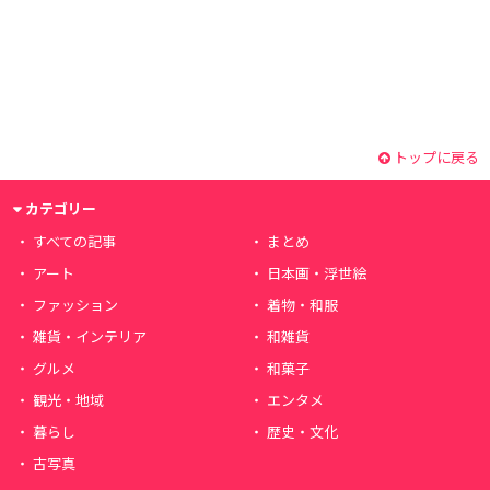
トップに戻る
カテゴリー
すべての記事
まとめ
アート
日本画・浮世絵
ファッション
着物・和服
雑貨・インテリア
和雑貨
グルメ
和菓子
観光・地域
エンタメ
暮らし
歴史・文化
古写真