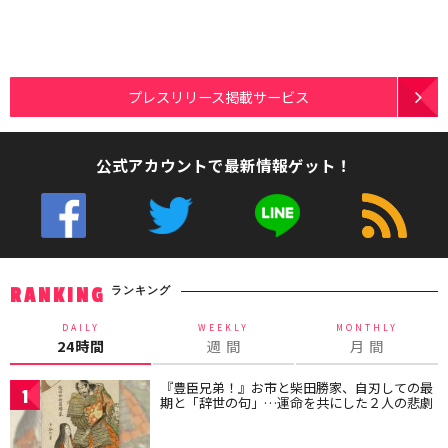
プレスリリース掲載サービス
公式アカウントで最新情報ゲット！
ランキング
RANKING
DAILY
WEEKLY
MONTHLY
24時間
週 間
月 間
『豊臣兄弟！』お市と柴田勝家、自刃しての最
1
期と「辞世の句」…運命を共にした２人の悲劇