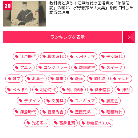
教科書と違う！江戸時代の田沼意次「賄賂伝
20
説」の嘘と、水野忠邦が「大奥」を敵に回した
本当の理由
ランキングを表示
江戸時代
戦国時代
大河ドラマ
平安時代
アニメ
ロングセラー
戦国武将
スイーツ
雑学
お菓子
幕末
漫画
時代劇
テレビ
べらぼう
明治時代
徳川家康
織田信長
抹茶
デザイン
文房具
フィギュア
展覧会
鎌倉時代
豊臣秀吉
豊臣兄弟！
昭和時代
光る君へ
葛飾北斎
鎌倉殿の13人