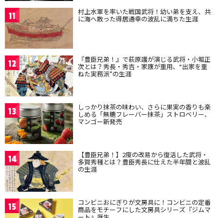
村上水軍を率いた戦国武将！幼い弟を支え、共
11
に海へ散った得居通幸の波乱に満ちた生涯
『豊臣兄弟！』で萩原護が演じる武将・小堀正
12
次とは？秀長・秀吉・家康が重用、“出家を重
ねた実務派”の生涯
しっかり抹茶の味わい、さらに果実の香りも楽
13
しめる「無糖フレーバー抹茶」ストロベリー、
マンゴー新発売
【豊臣兄弟！】2度の改易から復活した武将・
14
多賀秀種とは？豊臣秀長に仕えた半年間と波乱
の生涯
コンビニおにぎりが文房具に！コンビニの定番
15
商品をモチーフにした文房具シリーズ『ジムマ
ート』誕生