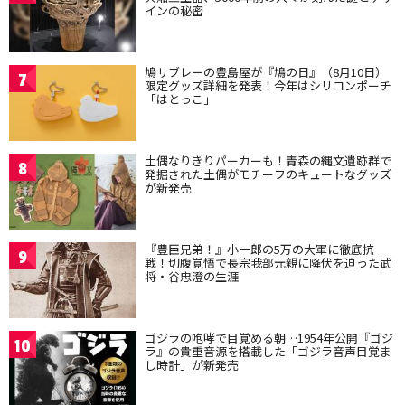
インの秘密
鳩サブレーの豊島屋が『鳩の日』（8月10日）
7
限定グッズ詳細を発表！今年はシリコンポーチ
「はとっこ」
土偶なりきりパーカーも！青森の縄文遺跡群で
8
発掘された土偶がモチーフのキュートなグッズ
が新発売
『豊臣兄弟！』小一郎の5万の大軍に徹底抗
9
戦！切腹覚悟で長宗我部元親に降伏を迫った武
将・谷忠澄の生涯
ゴジラの咆哮で目覚める朝…1954年公開『ゴジ
10
ラ』の貴重音源を搭載した「ゴジラ音声目覚ま
し時計」が新発売