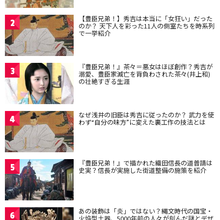
【豊臣兄弟！】秀吉は本当に「女狂い」だった
2
のか？ 天下人を彩った11人の側室たちを時系列
で一挙紹介
『豊臣兄弟！』茶々＝悪女はほぼ創作？秀吉が
3
溺愛、豊臣家滅亡を背負わされた茶々(井上和)
の壮絶すぎる生涯
なぜ浅井の旧臣は秀吉に従ったのか？ 武力を使
4
わず“自分の味方”に変えた裏工作の技法とは
『豊臣兄弟！』で描かれた織田信長の道普請は
5
史実？信長が実施した街道整備の施策を紹介
あの装飾は「炎」ではない？縄文時代の国宝・
6
火焔型土器、5000年前の人々が刻んだ謎とデザ