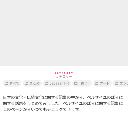
CATEGORY
カテゴリー
すべて
まとめ
Japaaan PR
_終了_
アート
エン
日本の文化・伝統文化に関する記事の中から、ベルサイユのばらに
関する話題をまとめてみました。ベルサイユのばらに関する記事は
このページからいつでもチェックできます。