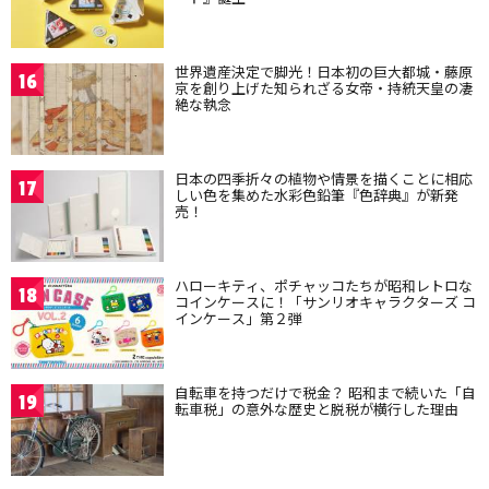
世界遺産決定で脚光！日本初の巨大都城・藤原
16
京を創り上げた知られざる女帝・持統天皇の凄
絶な執念
日本の四季折々の植物や情景を描くことに相応
17
しい色を集めた水彩色鉛筆『色辞典』が新発
売！
ハローキティ、ポチャッコたちが昭和レトロな
18
コインケースに！「サンリオキャラクターズ コ
インケース」第２弾
自転車を持つだけで税金？ 昭和まで続いた「自
19
転車税」の意外な歴史と脱税が横行した理由