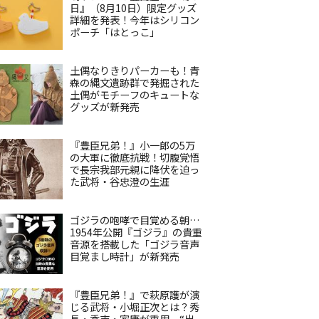
日』（8月10日）限定グッズ
詳細を発表！今年はシリコン
ポーチ「はとっこ」
土偶なりきりパーカーも！青
森の縄文遺跡群で発掘された
土偶がモチーフのキュートな
グッズが新発売
『豊臣兄弟！』小一郎の5万
の大軍に徹底抗戦！切腹覚悟
で長宗我部元親に降伏を迫っ
た武将・谷忠澄の生涯
ゴジラの咆哮で目覚める朝…
1954年公開『ゴジラ』の貴重
音源を搭載した「ゴジラ音声
目覚まし時計」が新発売
『豊臣兄弟！』で萩原護が演
じる武将・小堀正次とは？秀
長・秀吉・家康が重用、“出