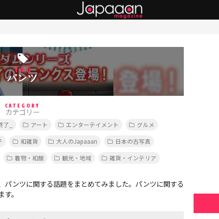
TAG
パンツ
CATEGORY
カテゴリー
終了_
アート
エンターテイメント
グルメ
子
和雑貨
大人のJapaaan
日本の古写真
着物・和服
観光・地域
雑貨・インテリア
、パンツに関する話題をまとめてみました。パンツに関する
ます。