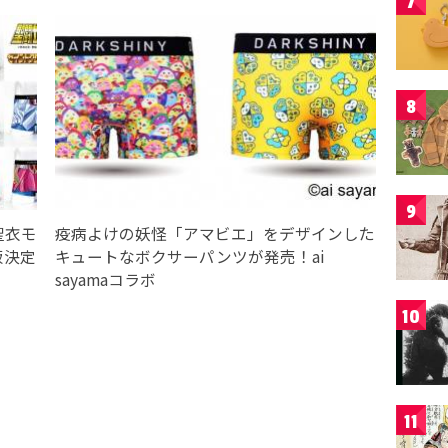
7
8
9
聖衣モ
疫病よけの妖怪「アマビエ」をデザインした
販決定
キュートなボクサーパンツが発売！ai
sayamaコラボ
10
11