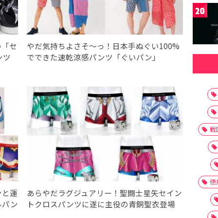
20
の「セ
やだ気持ちよさそ〜っ！日本手ぬぐい100%
ンツ
でできた速乾涼感パンツ「ぐいパン」
戦
徳
ンと運
あらやだラグジュアリー！聖闘士星矢セイン
ルパン
トクロスパンツに遂に主役の青銅聖衣登場