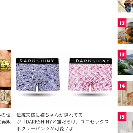
12
13
14
あの伝
伝統文様に猫ちゃんが隠れてる
15
に再販
♡「DARKSHINY×猫だらけ」ユニセックス
ボクサーパンツが可愛いよ！