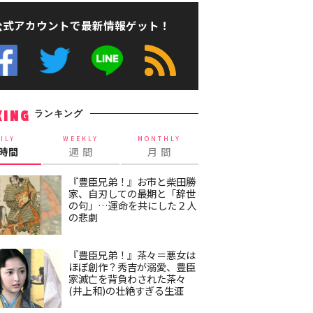
公式アカウントで最新情報ゲット！
ランキング
KING
ILY
WEEKLY
MONTHLY
4時間
週 間
月 間
『豊臣兄弟！』お市と柴田勝
家、自刃しての最期と「辞世
の句」…運命を共にした２人
の悲劇
『豊臣兄弟！』茶々＝悪女は
ほぼ創作？秀吉が溺愛、豊臣
家滅亡を背負わされた茶々
(井上和)の壮絶すぎる生涯