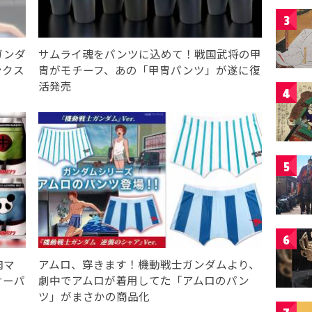
3
ガンダ
サムライ魂をパンツに込めて！戦国武将の甲
ンクス
冑がモチーフ、あの「甲冑パンツ」が遂に復
活発売
4
5
6
肉マ
アムロ、穿きます！機動戦士ガンダムより、
サーパ
劇中でアムロが着用してた「アムロのパン
ツ」がまさかの商品化