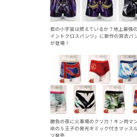
君の小宇宙は燃えているか？地上最強
イントクロスパンツ」に新作の冥衣パ
が登場！
勝負の夜に火事場のクソ力！キン肉マ
命の５王子の発光ギミック付きマッス
ツ発売