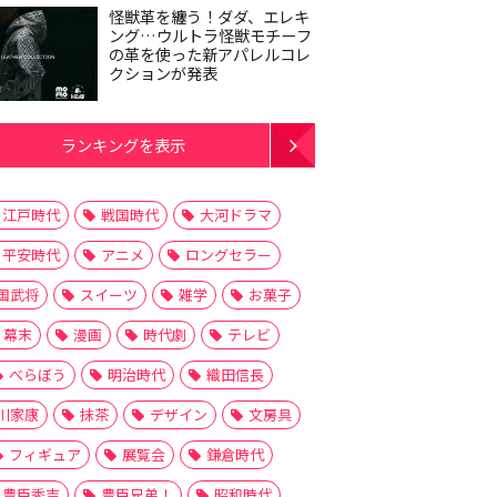
怪獣革を纏う！ダダ、エレキ
ング…ウルトラ怪獣モチーフ
の革を使った新アパレルコレ
クションが発表
ランキングを表示
江戸時代
戦国時代
大河ドラマ
平安時代
アニメ
ロングセラー
国武将
スイーツ
雑学
お菓子
幕末
漫画
時代劇
テレビ
べらぼう
明治時代
織田信長
川家康
抹茶
デザイン
文房具
フィギュア
展覧会
鎌倉時代
豊臣秀吉
豊臣兄弟！
昭和時代