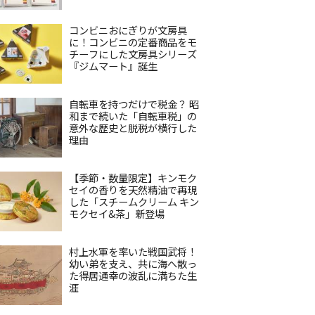
コンビニおにぎりが文房具
に！コンビニの定番商品をモ
チーフにした文房具シリーズ
『ジムマート』誕生
自転車を持つだけで税金？ 昭
和まで続いた「自転車税」の
意外な歴史と脱税が横行した
理由
【季節・数量限定】キンモク
セイの香りを天然精油で再現
した「スチームクリーム キン
モクセイ&茶」新登場
村上水軍を率いた戦国武将！
幼い弟を支え、共に海へ散っ
た得居通幸の波乱に満ちた生
涯