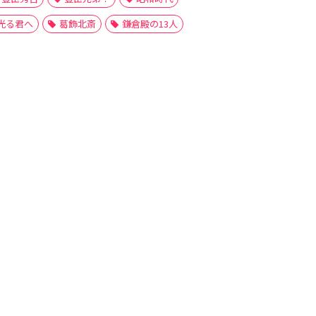
光る君へ
葛飾北斎
鎌倉殿の13人