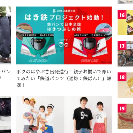
16
17
カパン
ボクのはやぶさ出発進行！親子お揃いで穿い
18
が
てみたい「鉄道パンツ（通称：鉄ぱん）」爆
誕！
19