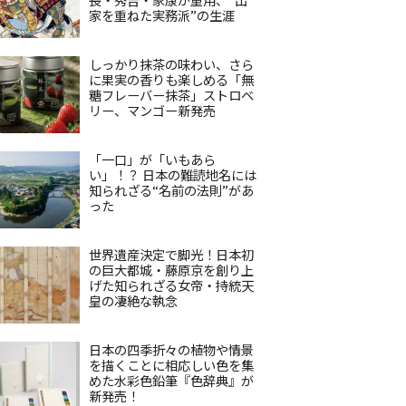
家を重ねた実務派”の生涯
しっかり抹茶の味わい、さら
に果実の香りも楽しめる「無
糖フレーバー抹茶」ストロベ
リー、マンゴー新発売
「一口」が「いもあら
い」！？ 日本の難読地名には
知られざる“名前の法則”があ
った
世界遺産決定で脚光！日本初
の巨大都城・藤原京を創り上
げた知られざる女帝・持統天
皇の凄絶な執念
日本の四季折々の植物や情景
を描くことに相応しい色を集
めた水彩色鉛筆『色辞典』が
新発売！