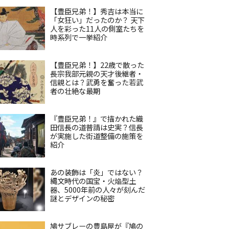
【豊臣兄弟！】秀吉は本当に
「女狂い」だったのか？ 天下
人を彩った11人の側室たちを
時系列で一挙紹介
【豊臣兄弟！】22歳で散った
長宗我部元親の天才後継者・
信親とは？武勇を奮った若武
者の壮絶な最期
『豊臣兄弟！』で描かれた織
田信長の道普請は史実？信長
が実施した街道整備の施策を
紹介
あの装飾は「炎」ではない？
縄文時代の国宝・火焔型土
器、5000年前の人々が刻んだ
謎とデザインの秘密
鳩サブレーの豊島屋が『鳩の