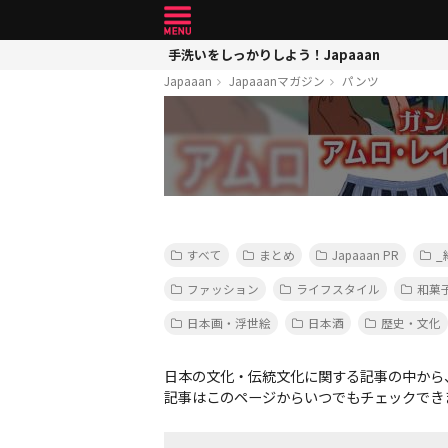
手洗いをしっかりしよう！Japaaan
Japaaan
Japaaanマガジン
パンツ
すべて
まとめ
Japaaan PR
_
ファッション
ライフスタイル
和菓
日本画・浮世絵
日本酒
歴史・文化
日本の文化・伝統文化に関する記事の中から
記事はこのページからいつでもチェックでき