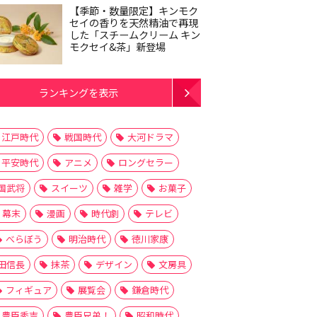
【季節・数量限定】キンモク
セイの香りを天然精油で再現
した「スチームクリーム キン
モクセイ&茶」新登場
ランキングを表示
江戸時代
戦国時代
大河ドラマ
平安時代
アニメ
ロングセラー
国武将
スイーツ
雑学
お菓子
幕末
漫画
時代劇
テレビ
べらぼう
明治時代
徳川家康
田信長
抹茶
デザイン
文房具
フィギュア
展覧会
鎌倉時代
豊臣秀吉
豊臣兄弟！
昭和時代