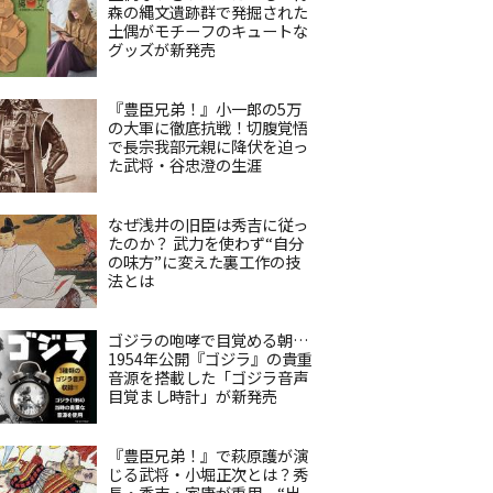
森の縄文遺跡群で発掘された
土偶がモチーフのキュートな
グッズが新発売
『豊臣兄弟！』小一郎の5万
の大軍に徹底抗戦！切腹覚悟
で長宗我部元親に降伏を迫っ
た武将・谷忠澄の生涯
なぜ浅井の旧臣は秀吉に従っ
たのか？ 武力を使わず“自分
の味方”に変えた裏工作の技
法とは
ゴジラの咆哮で目覚める朝…
1954年公開『ゴジラ』の貴重
音源を搭載した「ゴジラ音声
目覚まし時計」が新発売
『豊臣兄弟！』で萩原護が演
じる武将・小堀正次とは？秀
長・秀吉・家康が重用、“出