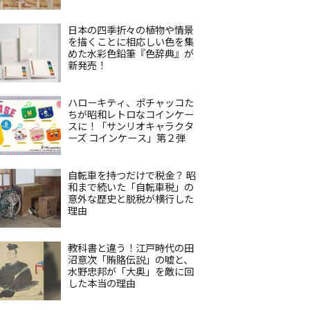
日本の四季折々の植物や情景
を描くことに相応しい色を集
めた水彩色鉛筆『色辞典』が
新発売！
ハローキティ、ポチャッコた
ちが昭和レトロなコインケー
スに！「サンリオキャラクタ
ーズ コインケース」第２弾
自転車を持つだけで税金？ 昭
和まで続いた「自転車税」の
意外な歴史と脱税が横行した
理由
教科書と違う！江戸時代の田
沼意次「賄賂伝説」の嘘と、
水野忠邦が「大奥」を敵に回
した本当の理由