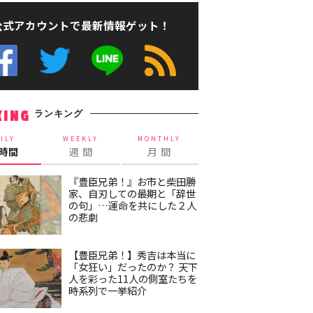
公式アカウントで最新情報ゲット！
ランキング
KING
ILY
WEEKLY
MONTHLY
4時間
週 間
月 間
『豊臣兄弟！』お市と柴田勝
家、自刃しての最期と「辞世
の句」…運命を共にした２人
の悲劇
【豊臣兄弟！】秀吉は本当に
「女狂い」だったのか？ 天下
人を彩った11人の側室たちを
時系列で一挙紹介