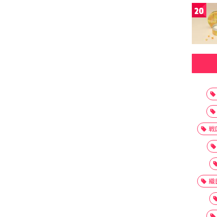
20
戦
織