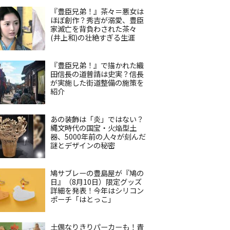
『豊臣兄弟！』茶々＝悪女は
ほぼ創作？秀吉が溺愛、豊臣
家滅亡を背負わされた茶々
(井上和)の壮絶すぎる生涯
『豊臣兄弟！』で描かれた織
田信長の道普請は史実？信長
が実施した街道整備の施策を
紹介
あの装飾は「炎」ではない？
縄文時代の国宝・火焔型土
器、5000年前の人々が刻んだ
謎とデザインの秘密
鳩サブレーの豊島屋が『鳩の
日』（8月10日）限定グッズ
詳細を発表！今年はシリコン
ポーチ「はとっこ」
土偶なりきりパーカーも！青