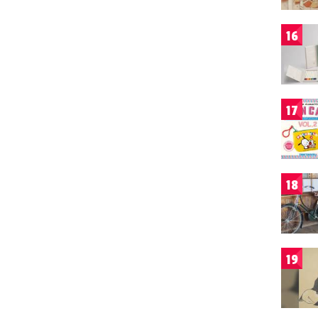
16
17
18
19