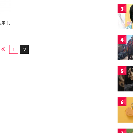
3
応用し
4
1
2
5
6