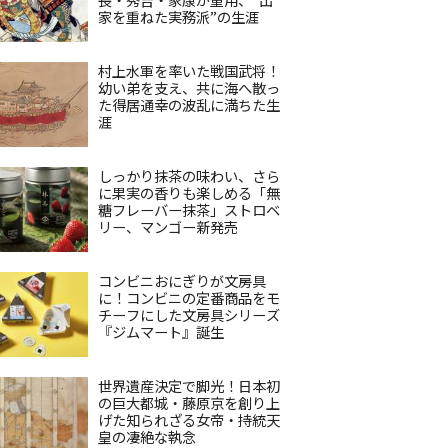
家を重ねた実務派”の生涯
村上水軍を率いた戦国武将！
幼い弟を支え、共に海へ散っ
た得居通幸の波乱に満ちた生
涯
しっかり抹茶の味わい、さら
に果実の香りも楽しめる「無
糖フレーバー抹茶」ストロベ
リー、マンゴー新発売
コンビニおにぎりが文房具
に！コンビニの定番商品をモ
チーフにした文房具シリーズ
『ジムマート』誕生
世界遺産決定で脚光！日本初
の巨大都城・藤原京を創り上
げた知られざる女帝・持統天
皇の凄絶な執念