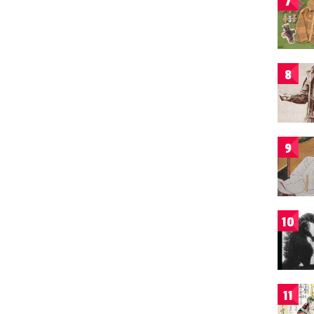
7
8
9
10
11