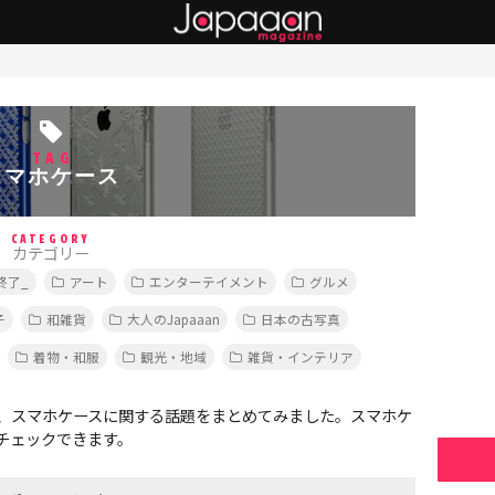
TAG
スマホケース
CATEGORY
カテゴリー
終了_
アート
エンターテイメント
グルメ
子
和雑貨
大人のJapaaan
日本の古写真
着物・和服
観光・地域
雑貨・インテリア
、スマホケースに関する話題をまとめてみました。スマホケ
チェックできます。