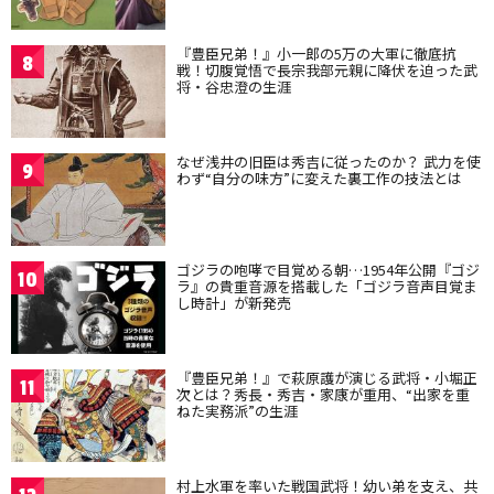
『豊臣兄弟！』小一郎の5万の大軍に徹底抗
8
戦！切腹覚悟で長宗我部元親に降伏を迫った武
将・谷忠澄の生涯
なぜ浅井の旧臣は秀吉に従ったのか？ 武力を使
9
わず“自分の味方”に変えた裏工作の技法とは
ゴジラの咆哮で目覚める朝…1954年公開『ゴジ
10
ラ』の貴重音源を搭載した「ゴジラ音声目覚ま
し時計」が新発売
『豊臣兄弟！』で萩原護が演じる武将・小堀正
11
次とは？秀長・秀吉・家康が重用、“出家を重
ねた実務派”の生涯
村上水軍を率いた戦国武将！幼い弟を支え、共