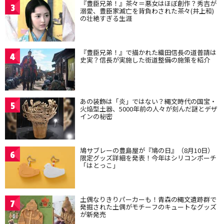
『豊臣兄弟！』茶々＝悪女はほぼ創作？秀吉が
3
溺愛、豊臣家滅亡を背負わされた茶々(井上和)
の壮絶すぎる生涯
『豊臣兄弟！』で描かれた織田信長の道普請は
4
史実？信長が実施した街道整備の施策を紹介
あの装飾は「炎」ではない？縄文時代の国宝・
5
火焔型土器、5000年前の人々が刻んだ謎とデザ
インの秘密
鳩サブレーの豊島屋が『鳩の日』（8月10日）
6
限定グッズ詳細を発表！今年はシリコンポーチ
「はとっこ」
土偶なりきりパーカーも！青森の縄文遺跡群で
7
発掘された土偶がモチーフのキュートなグッズ
が新発売