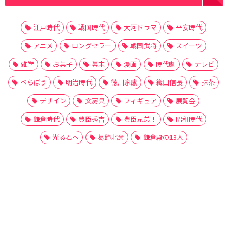
江戸時代
戦国時代
大河ドラマ
平安時代
アニメ
ロングセラー
戦国武将
スイーツ
雑学
お菓子
幕末
漫画
時代劇
テレビ
べらぼう
明治時代
徳川家康
織田信長
抹茶
デザイン
文房具
フィギュア
展覧会
鎌倉時代
豊臣秀吉
豊臣兄弟！
昭和時代
光る君へ
葛飾北斎
鎌倉殿の13人