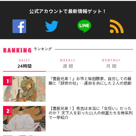
公式アカウントで最新情報ゲット！
ランキング
RANKING
DAILY
WEEKLY
MONTHLY
24時間
週 間
月 間
『豊臣兄弟！』お市と柴田勝家、自刃しての最
1
期と「辞世の句」…運命を共にした２人の悲劇
【豊臣兄弟！】秀吉は本当に「女狂い」だった
2
のか？ 天下人を彩った11人の側室たちを時系列
で一挙紹介