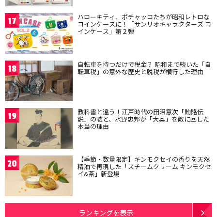
ハローキティ、ポチャッコたちが昭和レトロな
17
コインケースに！「サンリオキャラクターズ コ
インケース」第２弾
自転車を持つだけで税金？ 昭和まで続いた「自
18
転車税」の意外な歴史と脱税が横行した理由
教科書と違う！江戸時代の田沼意次「賄賂伝
19
説」の嘘と、水野忠邦が「大奥」を敵に回した
本当の理由
【季節・数量限定】キンモクセイの香りを天然
20
精油で再現した「スチームクリーム キンモクセ
イ&茶」新登場
ランキングを表示