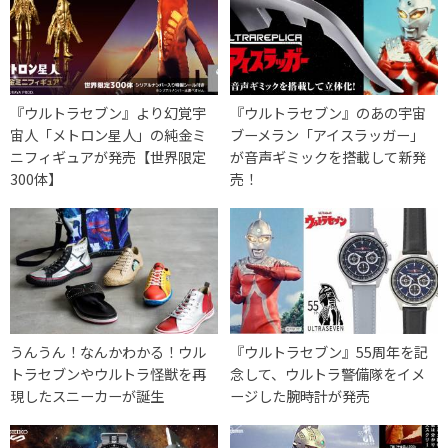
『ウルトラセブン』より幻覚宇
『ウルトラセブン』のあの宇宙
宙人「メトロン星人」の純金ミ
ブーメラン「アイスラッガー」
ニフィギュアが発売【世界限定
が音声ギミックを搭載して新発
300体】
売！
うんうん！なんかわかる！ウル
『ウルトラセブン』55周年を記
トラセブンやウルトラ怪獣を再
念して、ウルトラ警備隊をイメ
現したスニーカーが誕生
ージした腕時計が発売