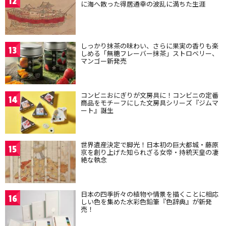
12
に海へ散った得居通幸の波乱に満ちた生涯
しっかり抹茶の味わい、さらに果実の香りも楽
13
しめる「無糖フレーバー抹茶」ストロベリー、
マンゴー新発売
コンビニおにぎりが文房具に！コンビニの定番
14
商品をモチーフにした文房具シリーズ『ジムマ
ート』誕生
世界遺産決定で脚光！日本初の巨大都城・藤原
15
京を創り上げた知られざる女帝・持統天皇の凄
絶な執念
日本の四季折々の植物や情景を描くことに相応
16
しい色を集めた水彩色鉛筆『色辞典』が新発
売！