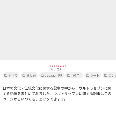
CATEGORY
カテゴリー
すべて
まとめ
Japaaan PR
_終了_
アート
エン
日本の文化・伝統文化に関する記事の中から、ウルトラセブンに関
する話題をまとめてみました。ウルトラセブンに関する記事はこの
ページからいつでもチェックできます。