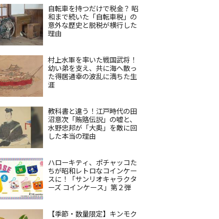
自転車を持つだけで税金？ 昭
和まで続いた「自転車税」の
意外な歴史と脱税が横行した
理由
村上水軍を率いた戦国武将！
幼い弟を支え、共に海へ散っ
た得居通幸の波乱に満ちた生
涯
教科書と違う！江戸時代の田
沼意次「賄賂伝説」の嘘と、
水野忠邦が「大奥」を敵に回
した本当の理由
ハローキティ、ポチャッコた
ちが昭和レトロなコインケー
スに！「サンリオキャラクタ
ーズ コインケース」第２弾
【季節・数量限定】キンモク