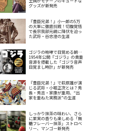
土偶がモチーフのキュートな
グッズが新発売
『豊臣兄弟！』小一郎の5万
の大軍に徹底抗戦！切腹覚悟
で長宗我部元親に降伏を迫っ
た武将・谷忠澄の生涯
ゴジラの咆哮で目覚める朝…
1954年公開『ゴジラ』の貴重
音源を搭載した「ゴジラ音声
目覚まし時計」が新発売
『豊臣兄弟！』で萩原護が演
じる武将・小堀正次とは？秀
長・秀吉・家康が重用、“出
家を重ねた実務派”の生涯
しっかり抹茶の味わい、さら
に果実の香りも楽しめる「無
糖フレーバー抹茶」ストロベ
リー、マンゴー新発売