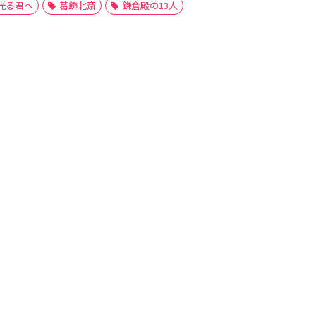
光る君へ
葛飾北斎
鎌倉殿の13人