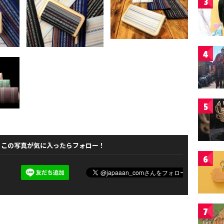
3
4
5
この写真が気に入ったらフォロー！
6
7