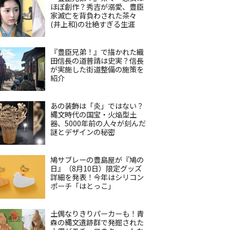
ほぼ創作？秀吉が溺愛、豊臣
家滅亡を背負わされた茶々
(井上和)の壮絶すぎる生涯
『豊臣兄弟！』で描かれた織
田信長の道普請は史実？信長
が実施した街道整備の施策を
紹介
あの装飾は「炎」ではない？
縄文時代の国宝・火焔型土
器、5000年前の人々が刻んだ
謎とデザインの秘密
鳩サブレーの豊島屋が『鳩の
日』（8月10日）限定グッズ
詳細を発表！今年はシリコン
ポーチ「はとっこ」
土偶なりきりパーカーも！青
森の縄文遺跡群で発掘された