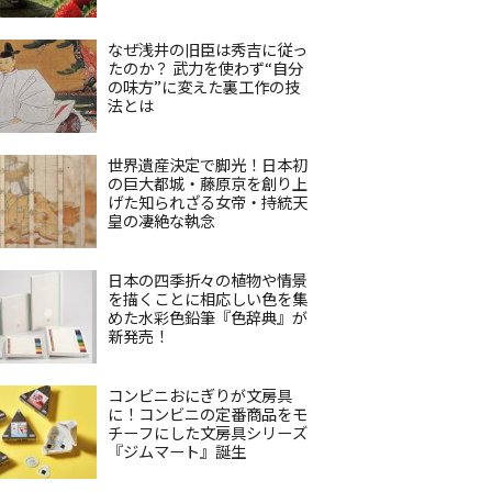
なぜ浅井の旧臣は秀吉に従っ
たのか？ 武力を使わず“自分
の味方”に変えた裏工作の技
法とは
世界遺産決定で脚光！日本初
の巨大都城・藤原京を創り上
げた知られざる女帝・持統天
皇の凄絶な執念
日本の四季折々の植物や情景
を描くことに相応しい色を集
めた水彩色鉛筆『色辞典』が
新発売！
コンビニおにぎりが文房具
に！コンビニの定番商品をモ
チーフにした文房具シリーズ
『ジムマート』誕生