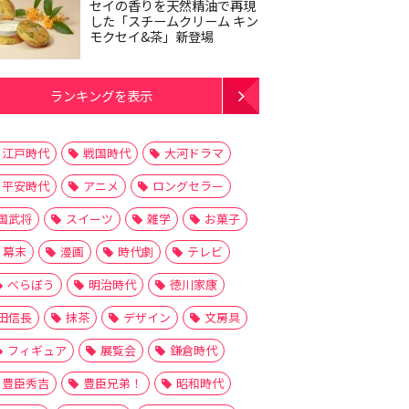
セイの香りを天然精油で再現
した「スチームクリーム キン
モクセイ&茶」新登場
ランキングを表示
江戸時代
戦国時代
大河ドラマ
平安時代
アニメ
ロングセラー
国武将
スイーツ
雑学
お菓子
幕末
漫画
時代劇
テレビ
べらぼう
明治時代
徳川家康
田信長
抹茶
デザイン
文房具
フィギュア
展覧会
鎌倉時代
豊臣秀吉
豊臣兄弟！
昭和時代