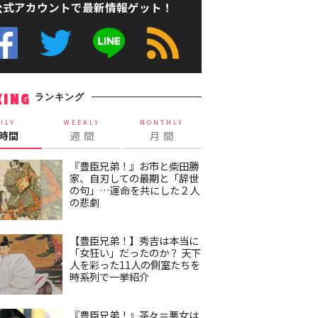
公式アカウントで最新情報ゲット！
ランキング
KING
ILY
WEEKLY
MONTHLY
4時間
週 間
月 間
『豊臣兄弟！』お市と柴田勝
家、自刃しての最期と「辞世
の句」…運命を共にした２人
の悲劇
【豊臣兄弟！】秀吉は本当に
「女狂い」だったのか？ 天下
人を彩った11人の側室たちを
時系列で一挙紹介
『豊臣兄弟！』茶々＝悪女は