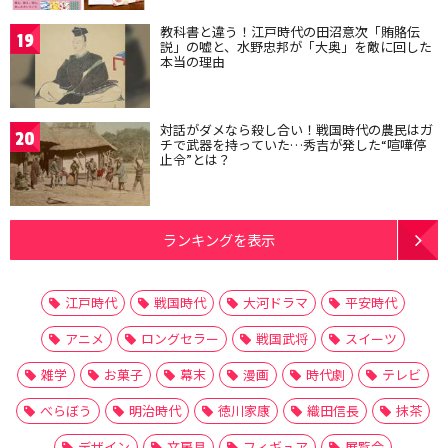
教科書と違う！江戸時代の田沼意次「賄賂伝
19
説」の嘘と、水野忠邦が「大奥」を敵に回した
本当の理由
対話がダメなら殺し合い！戦国時代の農民はガ
20
チで武器を持っていた…秀吉が発した“喧嘩停
止令”とは？
ランキングを表示
江戸時代
戦国時代
大河ドラマ
平安時代
アニメ
ロングセラー
戦国武将
スイーツ
雑学
お菓子
幕末
漫画
時代劇
テレビ
べらぼう
明治時代
徳川家康
織田信長
抹茶
デザイン
文房具
フィギュア
展覧会