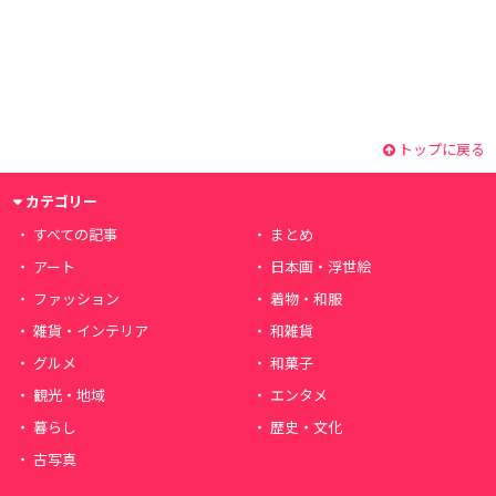
トップに戻る
カテゴリー
すべての記事
まとめ
アート
日本画・浮世絵
ファッション
着物・和服
雑貨・インテリア
和雑貨
グルメ
和菓子
観光・地域
エンタメ
暮らし
歴史・文化
古写真