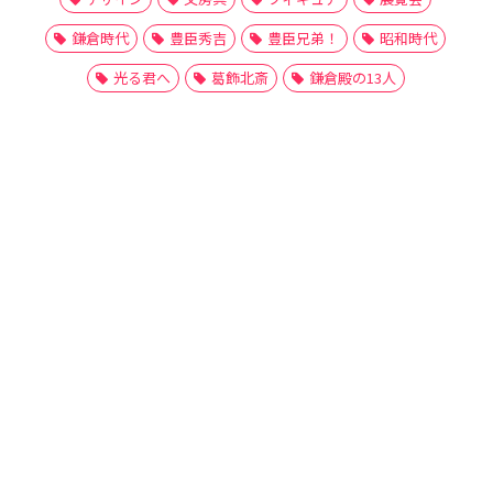
鎌倉時代
豊臣秀吉
豊臣兄弟！
昭和時代
光る君へ
葛飾北斎
鎌倉殿の13人