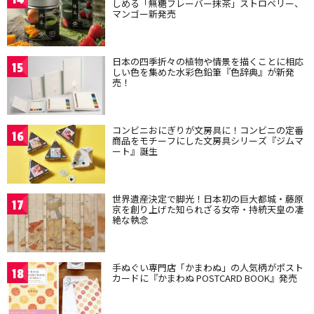
しめる「無糖フレーバー抹茶」ストロベリー、
マンゴー新発売
日本の四季折々の植物や情景を描くことに相応
15
しい色を集めた水彩色鉛筆『色辞典』が新発
売！
コンビニおにぎりが文房具に！コンビニの定番
16
商品をモチーフにした文房具シリーズ『ジムマ
ート』誕生
世界遺産決定で脚光！日本初の巨大都城・藤原
17
京を創り上げた知られざる女帝・持統天皇の凄
絶な執念
手ぬぐい専門店「かまわぬ」の人気柄がポスト
18
カードに『かまわぬ POSTCARD BOOK』発売