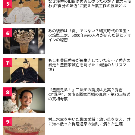
なぜ浅井の旧臣は秀吉に従ったのか？ 武力を使
5
わず“自分の味方”に変えた裏工作の技法とは
あの装飾は「炎」ではない？縄文時代の国宝・
6
火焔型土器、5000年前の人々が刻んだ謎とデザ
インの秘密
もしも豊臣秀長が長生きしていたら…？秀吉の
7
暴走と豊臣家滅亡を防げた「最強のカリスマ
性」
『豊臣兄弟！』三法師の誘拐は史実？秀吉
8
の“暴挙”、お市＆勝家再婚の真意…第30回放送
の真相考察
村上水軍を率いた戦国武将！幼い弟を支え、共
9
に海へ散った得居通幸の波乱に満ちた生涯