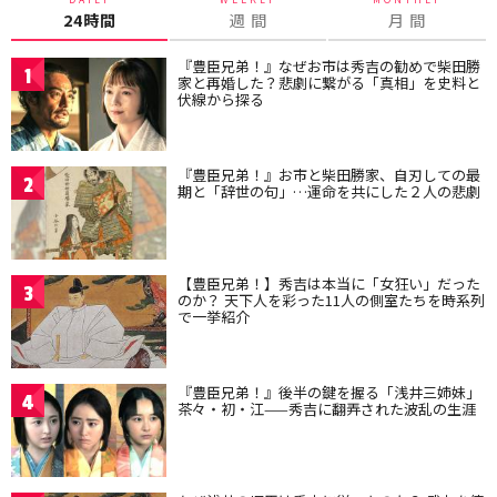
24時間
週 間
月 間
『豊臣兄弟！』なぜお市は秀吉の勧めで柴田勝
1
家と再婚した？悲劇に繋がる「真相」を史料と
伏線から探る
『豊臣兄弟！』お市と柴田勝家、自刃しての最
2
期と「辞世の句」…運命を共にした２人の悲劇
【豊臣兄弟！】秀吉は本当に「女狂い」だった
3
のか？ 天下人を彩った11人の側室たちを時系列
で一挙紹介
『豊臣兄弟！』後半の鍵を握る「浅井三姉妹」
4
茶々・初・江——秀吉に翻弄された波乱の生涯