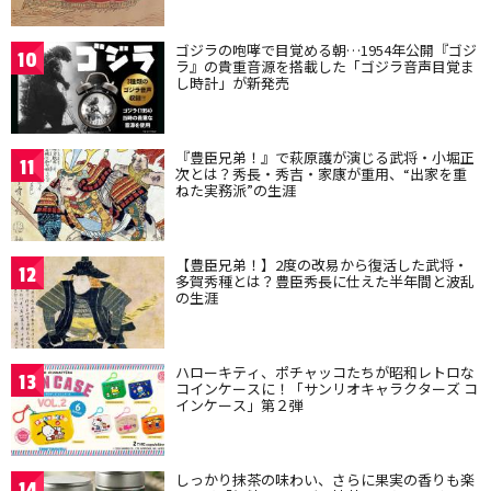
ゴジラの咆哮で目覚める朝…1954年公開『ゴジ
10
ラ』の貴重音源を搭載した「ゴジラ音声目覚ま
し時計」が新発売
『豊臣兄弟！』で萩原護が演じる武将・小堀正
11
次とは？秀長・秀吉・家康が重用、“出家を重
ねた実務派”の生涯
【豊臣兄弟！】2度の改易から復活した武将・
12
多賀秀種とは？豊臣秀長に仕えた半年間と波乱
の生涯
ハローキティ、ポチャッコたちが昭和レトロな
13
コインケースに！「サンリオキャラクターズ コ
インケース」第２弾
しっかり抹茶の味わい、さらに果実の香りも楽
14