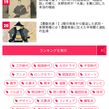
19
説」の嘘と、水野忠邦が「大奥」を敵に回した
本当の理由
【豊臣兄弟！】2度の改易から復活した武将・
20
多賀秀種とは？豊臣秀長に仕えた半年間と波乱
の生涯
ランキングを表示
江戸時代
戦国時代
大河ドラマ
平安時代
アニメ
ロングセラー
戦国武将
スイーツ
雑学
お菓子
幕末
漫画
時代劇
テレビ
べらぼう
明治時代
徳川家康
織田信長
抹茶
デザイン
文房具
フィギュア
展覧会