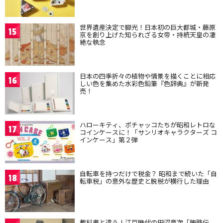
世界遺産決定で脚光！日本初の巨大都城・藤原
15
京を創り上げた知られざる女帝・持統天皇の凄
絶な執念
日本の四季折々の植物や情景を描くことに相応
16
しい色を集めた水彩色鉛筆『色辞典』が新発
売！
ハローキティ、ポチャッコたちが昭和レトロな
17
コインケースに！「サンリオキャラクターズ コ
インケース」第２弾
自転車を持つだけで税金？ 昭和まで続いた「自
18
転車税」の意外な歴史と脱税が横行した理由
教科書と違う！江戸時代の田沼意次「賄賂伝