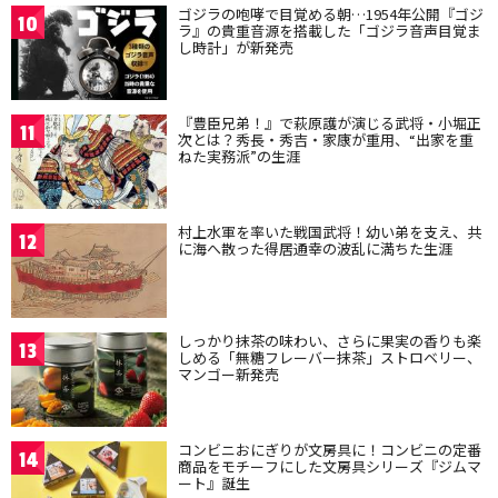
ゴジラの咆哮で目覚める朝…1954年公開『ゴジ
10
ラ』の貴重音源を搭載した「ゴジラ音声目覚ま
し時計」が新発売
『豊臣兄弟！』で萩原護が演じる武将・小堀正
11
次とは？秀長・秀吉・家康が重用、“出家を重
ねた実務派”の生涯
村上水軍を率いた戦国武将！幼い弟を支え、共
12
に海へ散った得居通幸の波乱に満ちた生涯
しっかり抹茶の味わい、さらに果実の香りも楽
13
しめる「無糖フレーバー抹茶」ストロベリー、
マンゴー新発売
コンビニおにぎりが文房具に！コンビニの定番
14
商品をモチーフにした文房具シリーズ『ジムマ
ート』誕生