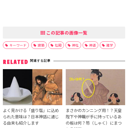
この記事の画像一覧
キーワード
建築
社殿
神社
神道
雑学
関連する記事
RELATED
よく見かける「盛り塩」に込め
まさかのカンニング用！？天皇
られた意味は？日本神話に通じ
陛下や神職が手に持っているあ
る由来も紹介します
の板は何？笏（しゃく）にまつ