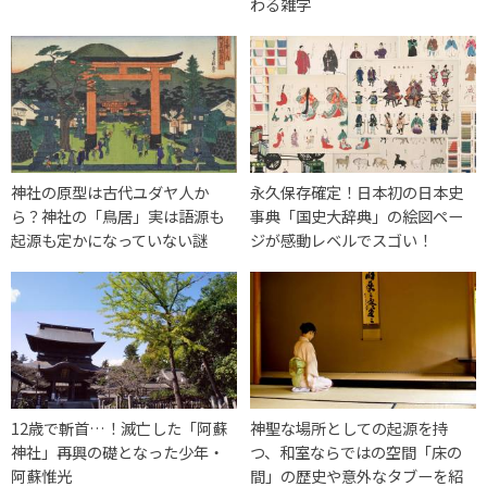
わる雑学
神社の原型は古代ユダヤ人か
永久保存確定！日本初の日本史
ら？神社の「鳥居」実は語源も
事典「国史大辞典」の絵図ペー
起源も定かになっていない謎
ジが感動レベルでスゴい！
12歳で斬首…！滅亡した「阿蘇
神聖な場所としての起源を持
神社」再興の礎となった少年・
つ、和室ならではの空間「床の
阿蘇惟光
間」の歴史や意外なタブーを紹