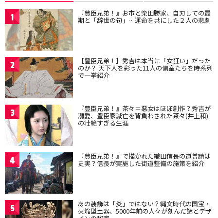
『豊臣兄弟！』お市と柴田勝家、自刃しての最
1
期と「辞世の句」…運命を共にした２人の悲劇
【豊臣兄弟！】秀吉は本当に「女狂い」だった
2
のか？ 天下人を彩った11人の側室たちを時系列
で一挙紹介
『豊臣兄弟！』茶々＝悪女はほぼ創作？秀吉が
3
溺愛、豊臣家滅亡を背負わされた茶々(井上和)
の壮絶すぎる生涯
『豊臣兄弟！』で描かれた織田信長の道普請は
4
史実？信長が実施した街道整備の施策を紹介
あの装飾は「炎」ではない？縄文時代の国宝・
5
火焔型土器、5000年前の人々が刻んだ謎とデザ