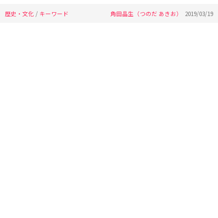
歴史・文化
/
キーワード
角田晶生（つのだ あきお）
2019/03/19