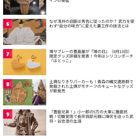
インの秘密
なぜ浅井の旧臣は秀吉に従ったのか？ 武力を使
6
わず“自分の味方”に変えた裏工作の技法とは
鳩サブレーの豊島屋が『鳩の日』（8月10日）
7
限定グッズ詳細を発表！今年はシリコンポーチ
「はとっこ」
土偶なりきりパーカーも！青森の縄文遺跡群で
8
発掘された土偶がモチーフのキュートなグッズ
が新発売
『豊臣兄弟！』小一郎の5万の大軍に徹底抗
9
戦！切腹覚悟で長宗我部元親に降伏を迫った武
将・谷忠澄の生涯