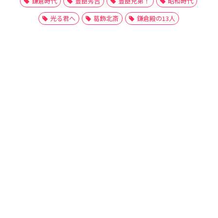
鎌倉時代
豊臣秀吉
豊臣兄弟！
昭和時代
光る君へ
葛飾北斎
鎌倉殿の13人