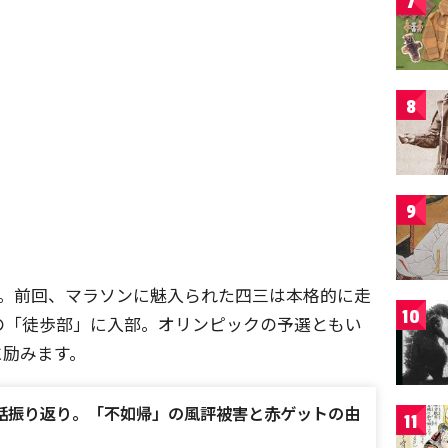
7
8
9
た。前回、マラソンに魅入られた四三は本格的に走
10
の「徒歩部」に入部。オリンピックの予選ともい
に励みます。
話振り返り。「不如帰」の風評被害と赤ゲットの由
11