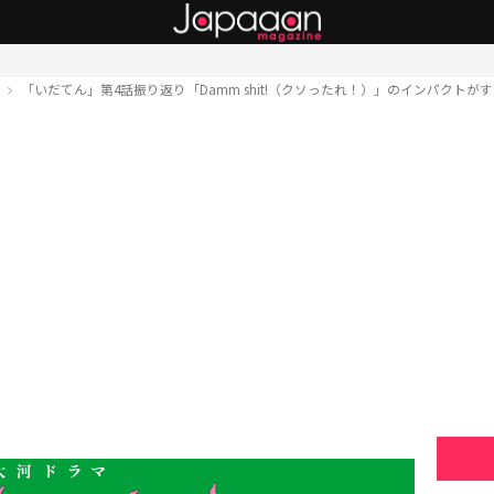
ト
「いだてん」第4話振り返り「Damm shit!（クソったれ！）」のインパクト