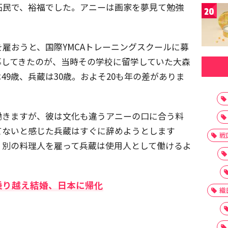
拓民で、裕福でした。アニーは画家を夢見て勉強
20
。
雇おうと、国際YMCAトレーニングスクールに募
募してきたのが、当時その学校に留学していた大森
49歳、兵蔵は30歳。およそ20も年の差がありま
働きますが、彼は文化も違うアニーの口に合う料
てないと感じた兵蔵はすぐに辞めようとします
戦
、別の料理人を雇って兵蔵は使用人として働けるよ
乗り越え結婚、日本に帰化
織