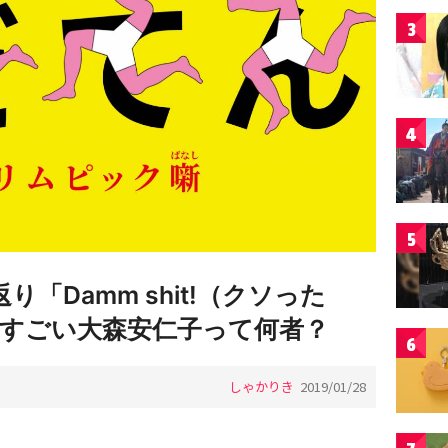
3
4
5
「Damm shit!（クソった
すごい大森安仁子って何者？
6
しゃかりき
2019/01/28