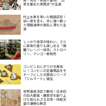
家を重ねた実務派”の生涯
村上水軍を率いた戦国武将！
幼い弟を支え、共に海へ散っ
た得居通幸の波乱に満ちた生
涯
しっかり抹茶の味わい、さら
に果実の香りも楽しめる「無
糖フレーバー抹茶」ストロベ
リー、マンゴー新発売
コンビニおにぎりが文房具
に！コンビニの定番商品をモ
チーフにした文房具シリーズ
『ジムマート』誕生
世界遺産決定で脚光！日本初
の巨大都城・藤原京を創り上
げた知られざる女帝・持統天
皇の凄絶な執念