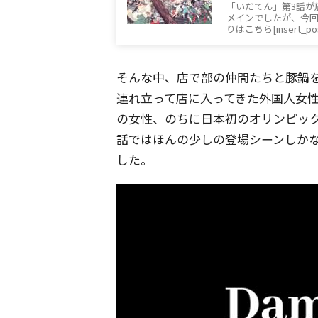
「いだてん」第3話が
メインでしたが、今
りはこちら[insert_po
そんな中、店で部の仲間たちと豚鍋
連れ立って店に入ってきた外国人女
の女性、のちに日本初のオリンピッ
話ではほんの少しの登場シーンしか
した。