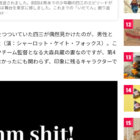
放送されました。前回は熊本での少年期の四三のエピソードが
回は舞台を東京に移しました。これまでの「いだてん」振り返
st…
12
をつついていた四三が偶然見かけたのが、男性と
性（演：シャーロット・ケイト・フォックス）。こ
クチーム監督となる大森兵蔵の妻なのですが、第4
13
なかったにも関わらず、印象に残るキャラクターで
14
15