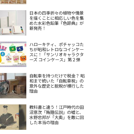
日本の四季折々の植物や情景
を描くことに相応しい色を集
めた水彩色鉛筆『色辞典』が
新発売！
ハローキティ、ポチャッコた
ちが昭和レトロなコインケー
スに！「サンリオキャラクタ
ーズ コインケース」第２弾
自転車を持つだけで税金？ 昭
和まで続いた「自転車税」の
意外な歴史と脱税が横行した
理由
教科書と違う！江戸時代の田
沼意次「賄賂伝説」の嘘と、
水野忠邦が「大奥」を敵に回
した本当の理由