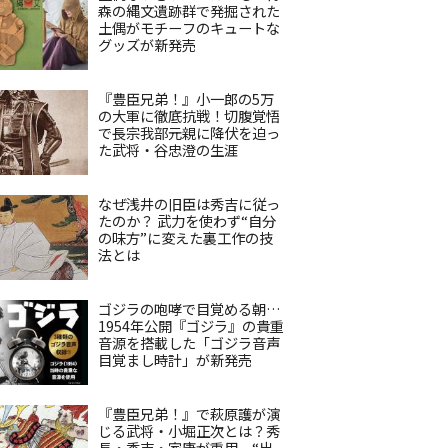
森の縄文遺跡群で発掘された
土偶がモチーフのキュートな
グッズが新発売
『豊臣兄弟！』小一郎の5万
の大軍に徹底抗戦！切腹覚悟
で長宗我部元親に降伏を迫っ
た武将・谷忠澄の生涯
なぜ浅井の旧臣は秀吉に従っ
たのか？ 武力を使わず“自分
の味方”に変えた裏工作の技
法とは
ゴジラの咆哮で目覚める朝…
1954年公開『ゴジラ』の貴重
音源を搭載した「ゴジラ音声
目覚まし時計」が新発売
『豊臣兄弟！』で萩原護が演
じる武将・小堀正次とは？秀
長・秀吉・家康が重用、“出