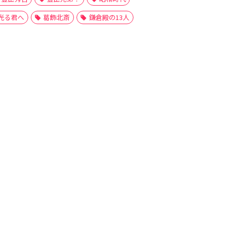
光る君へ
葛飾北斎
鎌倉殿の13人