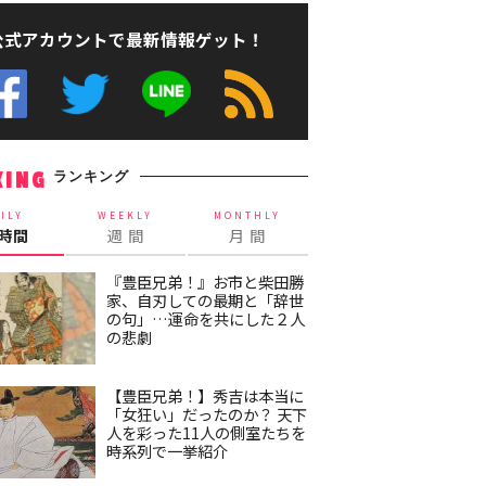
公式アカウントで最新情報ゲット！
ランキング
KING
ILY
WEEKLY
MONTHLY
4時間
週 間
月 間
『豊臣兄弟！』お市と柴田勝
家、自刃しての最期と「辞世
の句」…運命を共にした２人
の悲劇
【豊臣兄弟！】秀吉は本当に
「女狂い」だったのか？ 天下
人を彩った11人の側室たちを
時系列で一挙紹介