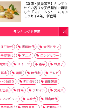
【季節・数量限定】キンモク
セイの香りを天然精油で再現
した「スチームクリーム キン
モクセイ&茶」新登場
ランキングを表示
江戸時代
戦国時代
大河ドラマ
平安時代
アニメ
ロングセラー
国武将
スイーツ
雑学
お菓子
幕末
漫画
時代劇
テレビ
べらぼう
明治時代
徳川家康
田信長
抹茶
デザイン
文房具
フィギュア
展覧会
鎌倉時代
豊臣秀吉
豊臣兄弟！
昭和時代