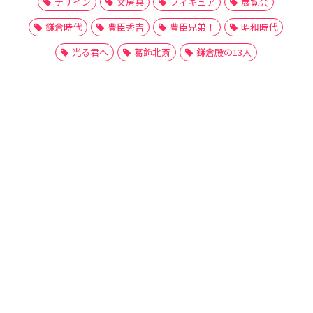
デザイン
文房具
フィギュア
展覧会
鎌倉時代
豊臣秀吉
豊臣兄弟！
昭和時代
光る君へ
葛飾北斎
鎌倉殿の13人