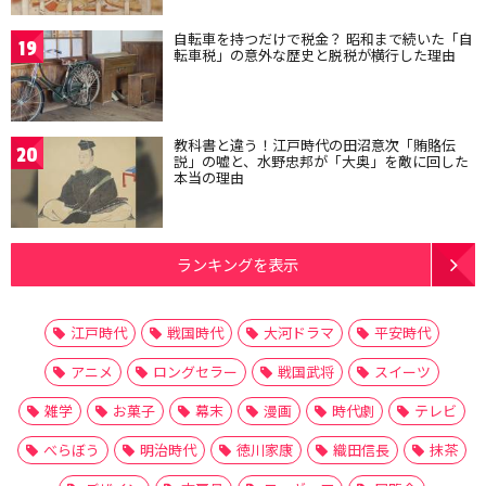
自転車を持つだけで税金？ 昭和まで続いた「自
19
転車税」の意外な歴史と脱税が横行した理由
教科書と違う！江戸時代の田沼意次「賄賂伝
20
説」の嘘と、水野忠邦が「大奥」を敵に回した
本当の理由
ランキングを表示
江戸時代
戦国時代
大河ドラマ
平安時代
アニメ
ロングセラー
戦国武将
スイーツ
雑学
お菓子
幕末
漫画
時代劇
テレビ
べらぼう
明治時代
徳川家康
織田信長
抹茶