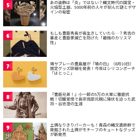
あの装飾は「炎」ではない？縄文時代の国宝・
5
火焔型土器、5000年前の人々が刻んだ謎とデザ
インの秘密
もしも豊臣秀長が長生きしていたら…？秀吉の
6
暴走と豊臣家滅亡を防げた「最強のカリスマ
性」
鳩サブレーの豊島屋が『鳩の日』（8月10日）
7
限定グッズ詳細を発表！今年はシリコンポーチ
「はとっこ」
『豊臣兄弟！』小一郎の5万の大軍に徹底抗
8
戦！切腹覚悟で長宗我部元親に降伏を迫った武
将・谷忠澄の生涯
土偶なりきりパーカーも！青森の縄文遺跡群で
9
発掘された土偶がモチーフのキュートなグッズ
が新発売