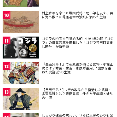
村上水軍を率いた戦国武将！幼い弟を支え、共
10
に海へ散った得居通幸の波乱に満ちた生涯
ゴジラの咆哮で目覚める朝…1954年公開『ゴジ
11
ラ』の貴重音源を搭載した「ゴジラ音声目覚ま
し時計」が新発売
『豊臣兄弟！』で萩原護が演じる武将・小堀正
12
次とは？秀長・秀吉・家康が重用、“出家を重
ねた実務派”の生涯
【豊臣兄弟！】2度の改易から復活した武将・
13
多賀秀種とは？豊臣秀長に仕えた半年間と波乱
の生涯
しっかり抹茶の味わい、さらに果実の香りも楽