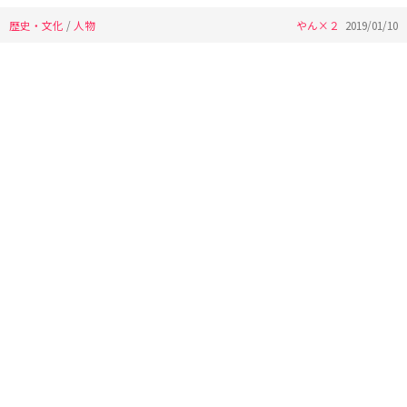
歴史・文化
/
人物
やん×２
2019/01/10