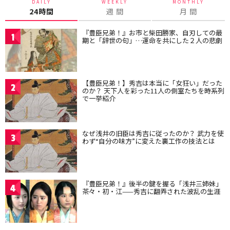
DAILY
WEEKLY
MONTHLY
24時間
週 間
月 間
『豊臣兄弟！』お市と柴田勝家、自刃しての最
1
期と「辞世の句」…運命を共にした２人の悲劇
【豊臣兄弟！】秀吉は本当に「女狂い」だった
2
のか？ 天下人を彩った11人の側室たちを時系列
で一挙紹介
なぜ浅井の旧臣は秀吉に従ったのか？ 武力を使
3
わず“自分の味方”に変えた裏工作の技法とは
『豊臣兄弟！』後半の鍵を握る「浅井三姉妹」
4
茶々・初・江——秀吉に翻弄された波乱の生涯