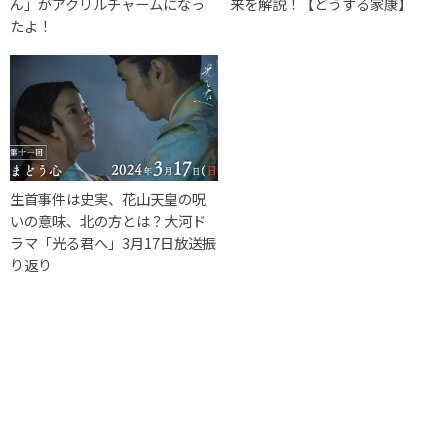
ん」がアクリルチャームになっ
来を解説！【どうする家康】
たよ！
生首事件は史実、花山天皇の呪
いの意味、北の方とは？大河ド
ラマ「光る君へ」3月17日放送振
り返り