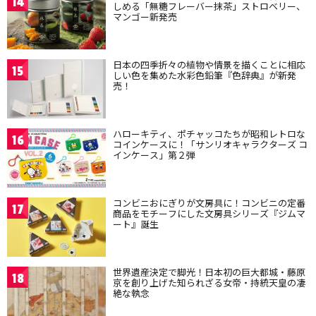
14
しめる「無糖フレーバー抹茶」ストロベリー、
マンゴー新発売
日本の四季折々の植物や情景を描くことに相応
15
しい色を集めた水彩色鉛筆『色辞典』が新発
売！
ハローキティ、ポチャッコたちが昭和レトロな
16
コインケースに！「サンリオキャラクターズ コ
インケース」第２弾
コンビニおにぎりが文房具に！コンビニの定番
17
商品をモチーフにした文房具シリーズ『ジムマ
ート』誕生
世界遺産決定で脚光！日本初の巨大都城・藤原
18
京を創り上げた知られざる女帝・持統天皇の凄
絶な執念