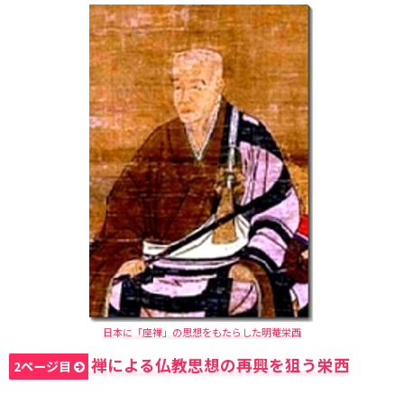
日本に「座禅」の思想をもたらした明菴栄西
禅による仏教思想の再興を狙う栄西
2ページ目