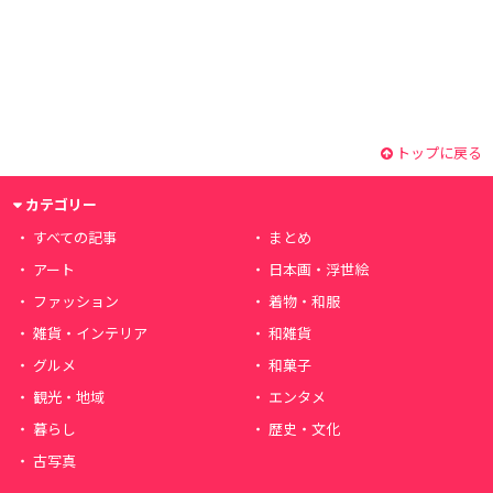
トップに戻る
カテゴリー
すべての記事
まとめ
アート
日本画・浮世絵
ファッション
着物・和服
雑貨・インテリア
和雑貨
グルメ
和菓子
観光・地域
エンタメ
暮らし
歴史・文化
古写真