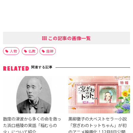
この記事の画像一覧
人物
仏教
座禅
関連する記事
RELATED
数度の津波から多くの命を救っ
黒柳徹子の大ベストセラー小説
た浜口梧陵の実話「稲むらの
「窓ぎわのトットちゃん」が初
火」について紹介
のアニメ映画化！12月8日公開