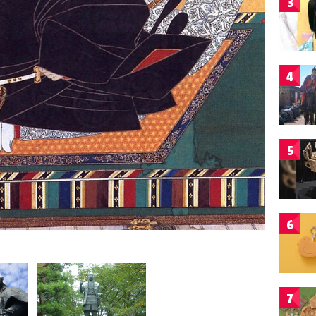
3
4
5
6
7