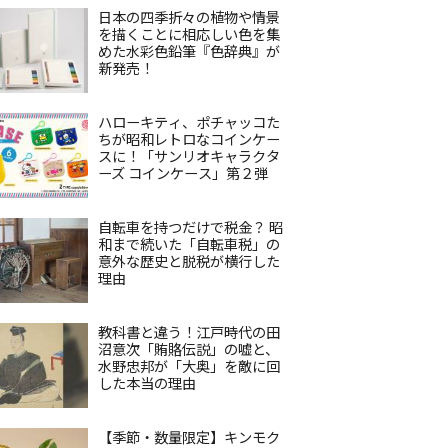
日本の四季折々の植物や情景
を描くことに相応しい色を集
めた水彩色鉛筆『色辞典』が
新発売！
ハローキティ、ポチャッコた
ちが昭和レトロなコインケー
スに！「サンリオキャラクタ
ーズ コインケース」第２弾
自転車を持つだけで税金？ 昭
和まで続いた「自転車税」の
意外な歴史と脱税が横行した
理由
教科書と違う！江戸時代の田
沼意次「賄賂伝説」の嘘と、
水野忠邦が「大奥」を敵に回
した本当の理由
【季節・数量限定】キンモク