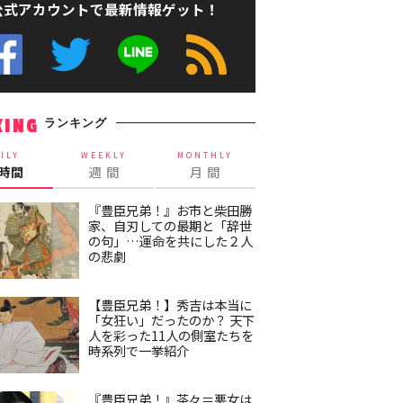
公式アカウントで最新情報ゲット！
ランキング
KING
ILY
WEEKLY
MONTHLY
4時間
週 間
月 間
『豊臣兄弟！』お市と柴田勝
家、自刃しての最期と「辞世
の句」…運命を共にした２人
の悲劇
【豊臣兄弟！】秀吉は本当に
「女狂い」だったのか？ 天下
人を彩った11人の側室たちを
時系列で一挙紹介
『豊臣兄弟！』茶々＝悪女は