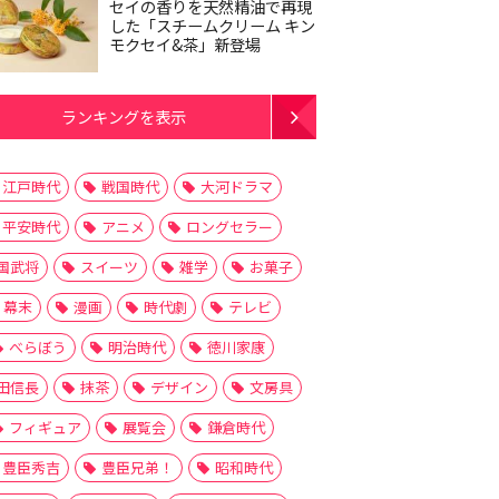
セイの香りを天然精油で再現
した「スチームクリーム キン
モクセイ&茶」新登場
ランキングを表示
江戸時代
戦国時代
大河ドラマ
平安時代
アニメ
ロングセラー
国武将
スイーツ
雑学
お菓子
幕末
漫画
時代劇
テレビ
べらぼう
明治時代
徳川家康
田信長
抹茶
デザイン
文房具
フィギュア
展覧会
鎌倉時代
豊臣秀吉
豊臣兄弟！
昭和時代