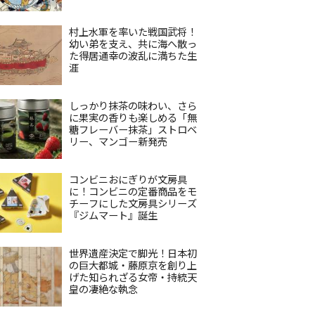
村上水軍を率いた戦国武将！
幼い弟を支え、共に海へ散っ
た得居通幸の波乱に満ちた生
涯
しっかり抹茶の味わい、さら
に果実の香りも楽しめる「無
糖フレーバー抹茶」ストロベ
リー、マンゴー新発売
コンビニおにぎりが文房具
に！コンビニの定番商品をモ
チーフにした文房具シリーズ
『ジムマート』誕生
世界遺産決定で脚光！日本初
の巨大都城・藤原京を創り上
げた知られざる女帝・持統天
皇の凄絶な執念