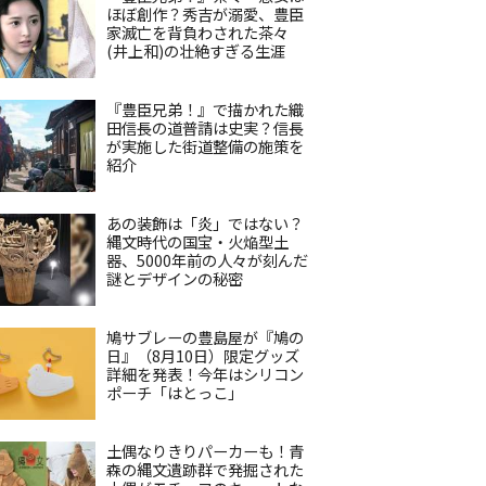
ほぼ創作？秀吉が溺愛、豊臣
家滅亡を背負わされた茶々
(井上和)の壮絶すぎる生涯
『豊臣兄弟！』で描かれた織
田信長の道普請は史実？信長
が実施した街道整備の施策を
紹介
あの装飾は「炎」ではない？
縄文時代の国宝・火焔型土
器、5000年前の人々が刻んだ
謎とデザインの秘密
鳩サブレーの豊島屋が『鳩の
日』（8月10日）限定グッズ
詳細を発表！今年はシリコン
ポーチ「はとっこ」
土偶なりきりパーカーも！青
森の縄文遺跡群で発掘された