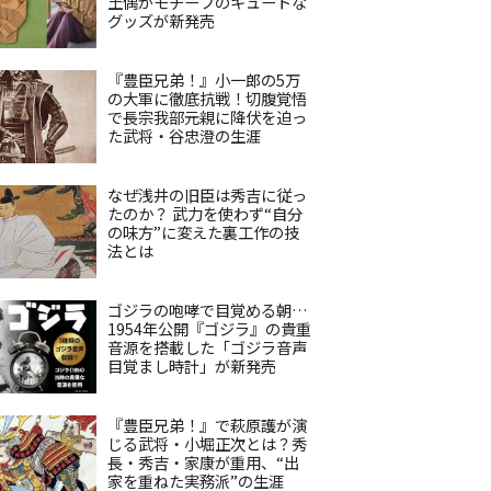
土偶がモチーフのキュートな
グッズが新発売
『豊臣兄弟！』小一郎の5万
の大軍に徹底抗戦！切腹覚悟
で長宗我部元親に降伏を迫っ
た武将・谷忠澄の生涯
なぜ浅井の旧臣は秀吉に従っ
たのか？ 武力を使わず“自分
の味方”に変えた裏工作の技
法とは
ゴジラの咆哮で目覚める朝…
1954年公開『ゴジラ』の貴重
音源を搭載した「ゴジラ音声
目覚まし時計」が新発売
『豊臣兄弟！』で萩原護が演
じる武将・小堀正次とは？秀
長・秀吉・家康が重用、“出
家を重ねた実務派”の生涯