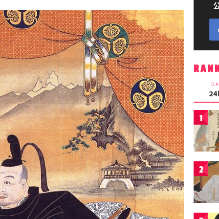
RAN
DA
2
1
2