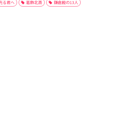
光る君へ
葛飾北斎
鎌倉殿の13人