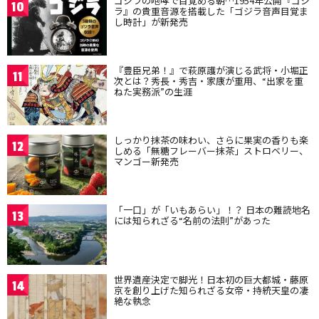
ゴジラの咆哮で目覚める朝…1954年公開『ゴジ
10
ラ』の貴重音源を搭載した「ゴジラ音声目覚ま
し時計」が新発売
『豊臣兄弟！』で萩原護が演じる武将・小堀正
11
次とは？秀長・秀吉・家康が重用、“出家を重
ねた実務派”の生涯
しっかり抹茶の味わい、さらに果実の香りも楽
12
しめる「無糖フレーバー抹茶」ストロベリー、
マンゴー新発売
「一口」が「いもあらい」！？ 日本の難読地名
13
には知られざる“名前の法則”があった
世界遺産決定で脚光！日本初の巨大都城・藤原
14
京を創り上げた知られざる女帝・持統天皇の凄
絶な執念