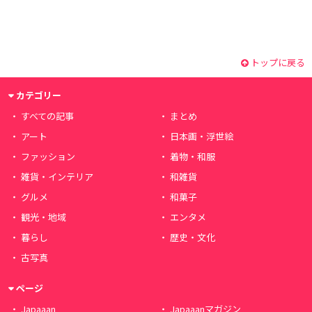
トップに戻る
カテゴリー
すべての記事
まとめ
アート
日本画・浮世絵
ファッション
着物・和服
雑貨・インテリア
和雑貨
グルメ
和菓子
観光・地域
エンタメ
暮らし
歴史・文化
古写真
ページ
Japaaan
Japaaanマガジン