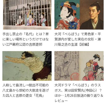
手出し禁止の「名代」とは？単
大河『べらぼう』で男色家・平
に楽しい場所というだけではな
賀源内が愛した実在の女形・瀬
い江戸幕府公認の吉原遊郭
川菊之丞の生涯【前編】
人殺しで島流し→脱出不可能の
大河ドラマ「べらぼう」のラス
八丈島から世紀の大脱走を遂げ
ボス、実は田安賢丸(寺田心）？
た囚人と吉原の遊女「花鳥」
ほか…1月26日放送の振り返り＆
レビュー