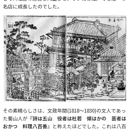
名店に成長したのでした。
その素晴らしさは、文政年間(1818～1830)の文人であっ
た蜀山人が
『詩は五山 役者は杜若 傾はかの 芸者は
おかつ 料理八百善』
と称えたほどでした。これは八百