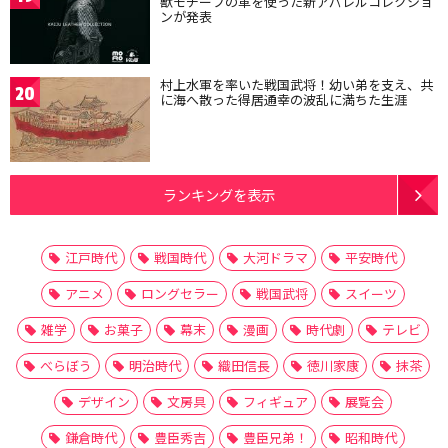
獣モチーフの革を使った新アパレルコレクショ
ンが発表
村上水軍を率いた戦国武将！幼い弟を支え、共
20
に海へ散った得居通幸の波乱に満ちた生涯
ランキングを表示
江戸時代
戦国時代
大河ドラマ
平安時代
アニメ
ロングセラー
戦国武将
スイーツ
雑学
お菓子
幕末
漫画
時代劇
テレビ
べらぼう
明治時代
織田信長
徳川家康
抹茶
デザイン
文房具
フィギュア
展覧会
鎌倉時代
豊臣秀吉
豊臣兄弟！
昭和時代