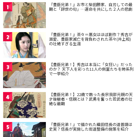
『豊臣兄弟！』お市と柴田勝家、自刃しての最
1
期と「辞世の句」…運命を共にした２人の悲劇
『豊臣兄弟！』茶々＝悪女はほぼ創作？秀吉が
2
溺愛、豊臣家滅亡を背負わされた茶々(井上和)
の壮絶すぎる生涯
【豊臣兄弟！】秀吉は本当に「女狂い」だった
3
のか？ 天下人を彩った11人の側室たちを時系列
で一挙紹介
【豊臣兄弟！】22歳で散った長宗我部元親の天
4
才後継者・信親とは？武勇を奮った若武者の壮
絶な最期
『豊臣兄弟！』で描かれた織田信長の道普請は
5
史実？信長が実施した街道整備の施策を紹介