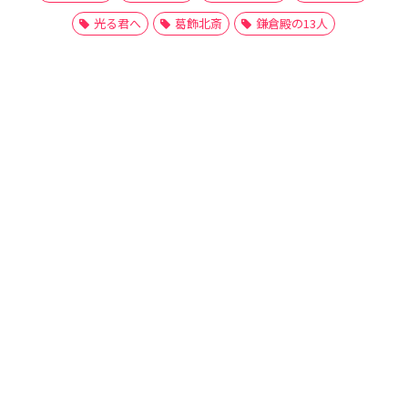
光る君へ
葛飾北斎
鎌倉殿の13人