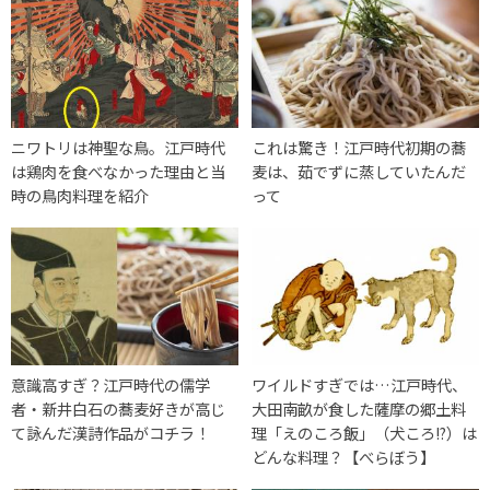
ニワトリは神聖な鳥。江戸時代
これは驚き！江戸時代初期の蕎
は鶏肉を食べなかった理由と当
麦は、茹でずに蒸していたんだ
時の鳥肉料理を紹介
って
意識高すぎ？江戸時代の儒学
ワイルドすぎでは…江戸時代、
者・新井白石の蕎麦好きが高じ
大田南畝が食した薩摩の郷土料
て詠んだ漢詩作品がコチラ！
理「えのころ飯」（犬ころ!?）は
どんな料理？【べらぼう】