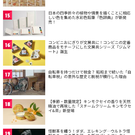
日本の四季折々の植物や情景を描くことに相応
15
しい色を集めた水彩色鉛筆『色辞典』が新発
売！
コンビニおにぎりが文房具に！コンビニの定番
16
商品をモチーフにした文房具シリーズ『ジムマ
ート』誕生
自転車を持つだけで税金？ 昭和まで続いた「自
17
転車税」の意外な歴史と脱税が横行した理由
【季節・数量限定】キンモクセイの香りを天然
18
精油で再現した「スチームクリーム キンモクセ
イ&茶」新登場
怪獣革を纏う！ダダ、エレキング…ウルトラ怪
19