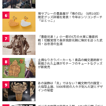
鳩サブレーの豊島屋が『鳩の日』（8月10日）
6
限定グッズ詳細を発表！今年はシリコンポーチ
「はとっこ」
『豊臣兄弟！』小一郎の5万の大軍に徹底抗
7
戦！切腹覚悟で長宗我部元親に降伏を迫った武
将・谷忠澄の生涯
土偶なりきりパーカーも！青森の縄文遺跡群で
8
発掘された土偶がモチーフのキュートなグッズ
が新発売
あの装飾は「炎」ではない？縄文時代の国宝・
9
火焔型土器、5000年前の人々が刻んだ謎とデザ
インの秘密