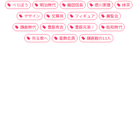
べらぼう
明治時代
織田信長
徳川家康
抹茶
デザイン
文房具
フィギュア
展覧会
鎌倉時代
豊臣秀吉
豊臣兄弟！
昭和時代
光る君へ
葛飾北斎
鎌倉殿の13人