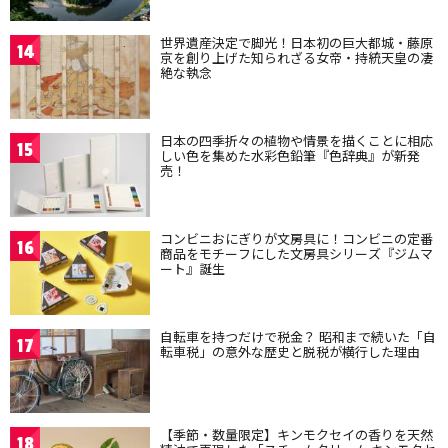
世界遺産決定で脚光！日本初の巨大都城・藤原
14
京を創り上げた知られざる女帝・持統天皇の凄
絶な執念
日本の四季折々の植物や情景を描くことに相応
15
しい色を集めた水彩色鉛筆『色辞典』が新発
売！
コンビニおにぎりが文房具に！コンビニの定番
16
商品をモチーフにした文房具シリーズ『ジムマ
ート』誕生
自転車を持つだけで税金？ 昭和まで続いた「自
17
転車税」の意外な歴史と脱税が横行した理由
【季節・数量限定】キンモクセイの香りを天然
18