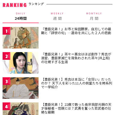
ランキング
RANKING
DAILY
WEEKLY
MONTHLY
24時間
週 間
月 間
『豊臣兄弟！』お市と柴田勝家、自刃しての最
1
期と「辞世の句」…運命を共にした２人の悲劇
『豊臣兄弟！』茶々＝悪女はほぼ創作？秀吉が
2
溺愛、豊臣家滅亡を背負わされた茶々(井上和)
の壮絶すぎる生涯
【豊臣兄弟！】秀吉は本当に「女狂い」だった
3
のか？ 天下人を彩った11人の側室たちを時系列
で一挙紹介
【豊臣兄弟！】22歳で散った長宗我部元親の天
4
才後継者・信親とは？武勇を奮った若武者の壮
絶な最期