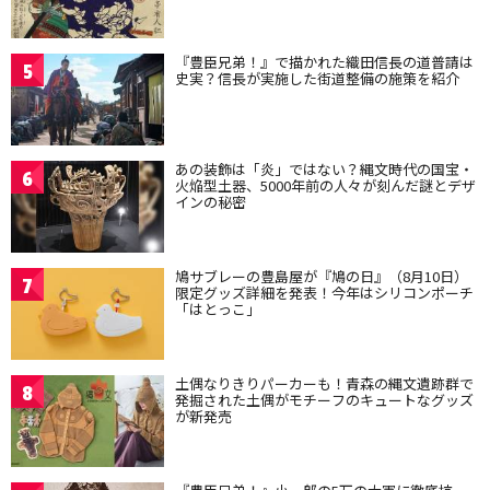
『豊臣兄弟！』で描かれた織田信長の道普請は
5
史実？信長が実施した街道整備の施策を紹介
あの装飾は「炎」ではない？縄文時代の国宝・
6
火焔型土器、5000年前の人々が刻んだ謎とデザ
インの秘密
鳩サブレーの豊島屋が『鳩の日』（8月10日）
7
限定グッズ詳細を発表！今年はシリコンポーチ
「はとっこ」
土偶なりきりパーカーも！青森の縄文遺跡群で
8
発掘された土偶がモチーフのキュートなグッズ
が新発売