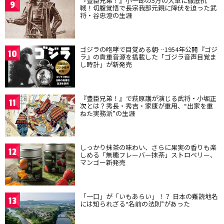
『豊臣兄弟！』小一郎の5万の大軍に徹底抗
9
戦！切腹覚悟で長宗我部元親に降伏を迫った武
将・谷忠澄の生涯
ゴジラの咆哮で目覚める朝…1954年公開『ゴジ
10
ラ』の貴重音源を搭載した「ゴジラ音声目覚ま
し時計」が新発売
『豊臣兄弟！』で萩原護が演じる武将・小堀正
11
次とは？秀長・秀吉・家康が重用、“出家を重
ねた実務派”の生涯
しっかり抹茶の味わい、さらに果実の香りも楽
12
しめる「無糖フレーバー抹茶」ストロベリー、
マンゴー新発売
「一口」が「いもあらい」！？ 日本の難読地名
13
には知られざる“名前の法則”があった