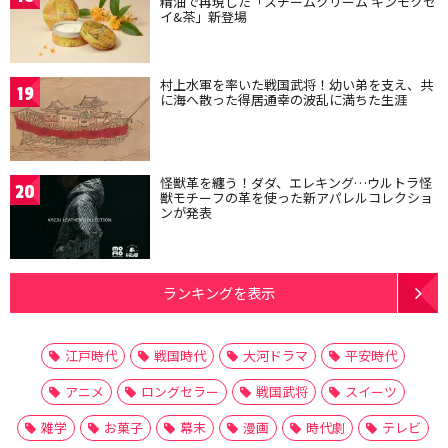
精油で再現した「スチームクリーム キンモクセ
イ&茶」新登場
村上水軍を率いた戦国武将！幼い弟を支え、共
19
に海へ散った得居通幸の波乱に満ちた生涯
怪獣革を纏う！ダダ、エレキング…ウルトラ怪
20
獣モチーフの革を使った新アパレルコレクショ
ンが発表
ランキングを表示
江戸時代
戦国時代
大河ドラマ
平安時代
アニメ
ロングセラー
戦国武将
スイーツ
雑学
お菓子
幕末
漫画
時代劇
テレビ